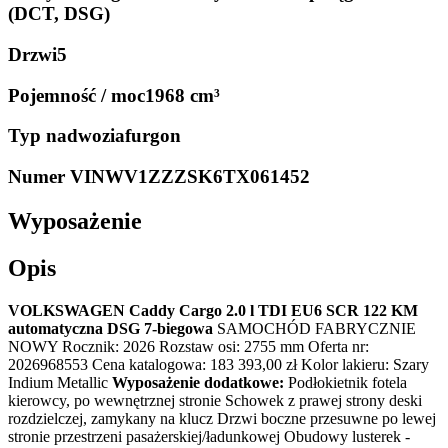
(DCT, DSG)
Drzwi
5
Pojemność / moc
1968 cm³
Typ nadwozia
furgon
Numer VIN
WV1ZZZSK6TX061452
Wyposażenie
Opis
VOLKSWAGEN Caddy Cargo 2.0 l TDI EU6 SCR 122 KM
automatyczna DSG 7-biegowa
SAMOCHÓD FABRYCZNIE
NOWY Rocznik: 2026 Rozstaw osi: 2755 mm Oferta nr:
2026968553 Cena katalogowa: 183 393,00 zł Kolor lakieru: Szary
Indium Metallic
Wyposażenie dodatkowe:
Podłokietnik fotela
kierowcy, po wewnętrznej stronie Schowek z prawej strony deski
rozdzielczej, zamykany na klucz Drzwi boczne przesuwne po lewej
stronie przestrzeni pasażerskiej/ładunkowej Obudowy lusterek -