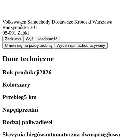
Volkswagen Samochody Dostawcze Krotoski Warszawa
Radzymińska 301
05-091
Ząbki
Zadzwoń
Wyślij wiadomość
Umów się na jazdę próbną
Wyceń samochód używany
Dane techniczne
Rok produkcji
2026
Kolor
szary
Przebieg
5 km
Napęd
przedni
Rodzaj paliwa
diesel
Skrzynia biegów
automatyczna dwusprzęgłowa