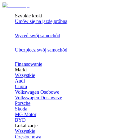
Szybkie kroki
Umów się na jazdę próbną
Wyceń swój samochód
Ubezpiecz swój samochód
Finansowanie
Marki
Wszystkie
Audi
Cupra
Volkswagen Osobowe
Volkswagen Dostawcze
Porsche
Skoda
MG Motor
BYD
Lokalizacje
Wszystkie
Częstochowa