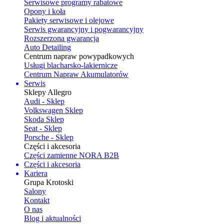
Serwisowe programy rabatowe
Opony i koła
Pakiety serwisowe i olejowe
Serwis gwarancyjny i pogwarancyjny
Rozszerzona gwarancja
Auto Detailing
Centrum napraw powypadkowych
Usługi blacharsko-lakiernicze
Centrum Napraw Akumulatorów
Serwis
Sklepy Allegro
Audi - Sklep
Volkswagen Sklep
Skoda Sklep
Seat - Sklep
Porsche - Sklep
Części i akcesoria
Części zamienne NORA B2B
Części i akcesoria
Kariera
Grupa Krotoski
Salony
Kontakt
O nas
Blog i aktualności