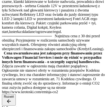
czarne, klamki lakierowane w kolorze nadwozia, prowadnica drzwi
przesuwnych - srebrna Gniazdo 12V w przestrzeni ładunkowej z
tyłu Schowek nad głowami kierowcy i pasażera z dwoma
uchwytami Reflektory LED oraz światła do jazdy dziennej typu
LED 2 lampki LED w przestrzeni ładunkowej Fotel AGR ergo
komfort dla kierowcy. Pakiet: czujniki parkowania przód + tył,
kamera cofania, Digital kokpit, Keyless
start,lusterka:składane/ogrzewane/regul.
─────────────────── Najniższa cena z 30 dni przed
obniżką: Przyjmujemy w rozliczeniu samochody używane
wszystkich marek. Oferujemy również atrakcyjną ofertę
ubezpieczeń i finansowania zakupu samochodów (Kredyt/Leasing).
Cena uwarunkowana jest zakupem przy finansowaniu przez
Volkswagen Financial Services i może się różnić w przypadku
innych form finansowania - o szczegóły zapytaj handlowców.
Zdjęcia zawarte w ogłoszeniu mają charakter poglądowy.
Ogłoszenie nie stanowi oferty w rozumieniu przepisów Kodeksu
cywilnego, lecz ma charakter informacyjny i stanowi zaproszenie do
zawarcia umowy w rozumieniu art. 71 Kodeksu cywilnego. O
finalną ofertę zwróć się do sprzedawcy. Informacje o emisji CO2
oraz zużyciu paliwa dostępne są na stronie
https://www.krotoski.com/emisja-co2
Rozwiń