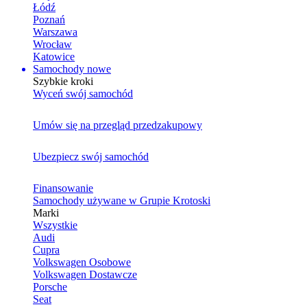
Łódź
Poznań
Warszawa
Wrocław
Katowice
Samochody nowe
Szybkie kroki
Wyceń swój samochód
Umów się na przegląd przedzakupowy
Ubezpiecz swój samochód
Finansowanie
Samochody używane w Grupie Krotoski
Marki
Wszystkie
Audi
Cupra
Volkswagen Osobowe
Volkswagen Dostawcze
Porsche
Seat