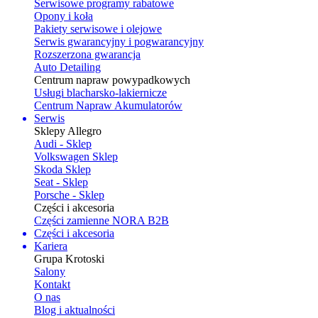
Serwisowe programy rabatowe
Opony i koła
Pakiety serwisowe i olejowe
Serwis gwarancyjny i pogwarancyjny
Rozszerzona gwarancja
Auto Detailing
Centrum napraw powypadkowych
Usługi blacharsko-lakiernicze
Centrum Napraw Akumulatorów
Serwis
Sklepy Allegro
Audi - Sklep
Volkswagen Sklep
Skoda Sklep
Seat - Sklep
Porsche - Sklep
Części i akcesoria
Części zamienne NORA B2B
Części i akcesoria
Kariera
Grupa Krotoski
Salony
Kontakt
O nas
Blog i aktualności