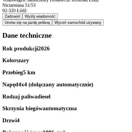
Niciarniana 51/53
92-320
Łódź
Zadzwoń
Wyślij wiadomość
Umów się na jazdę próbną
Wyceń samochód używany
Dane techniczne
Rok produkcji
2026
Kolor
szary
Przebieg
5 km
Napęd
4x4 (dołączany automatycznie)
Rodzaj paliwa
diesel
Skrzynia biegów
automatyczna
Drzwi
4