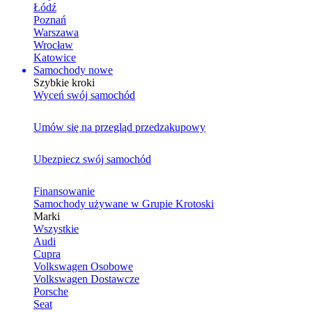
Łódź
Poznań
Warszawa
Wrocław
Katowice
Samochody nowe
Szybkie kroki
Wyceń swój samochód
Umów się na przegląd przedzakupowy
Ubezpiecz swój samochód
Finansowanie
Samochody używane w Grupie Krotoski
Marki
Wszystkie
Audi
Cupra
Volkswagen Osobowe
Volkswagen Dostawcze
Porsche
Seat