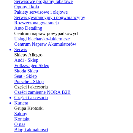
Serwisowe programy rabatowe
Opony i koła
Pakiety serwisowe i olejowe
Serwis gwarancyjny i pogwarancyjny
Rozszerzona gwarancja
Auto Detailing
Centrum napraw powypadkowych
Usługi blacharsko-lakiernicze
Centrum Napraw Akumulatorów
Serwis
Sklepy Allegro
Audi - Sklep
Volkswagen Sklep
Skoda Sklep
Seat - Sklep
Porsche - Sklep
Części i akcesoria
Części zamienne NORA B2B
Części i akcesoria
Kariera
Grupa Krotoski
Salony
Kontakt
O nas
Blog i aktualności