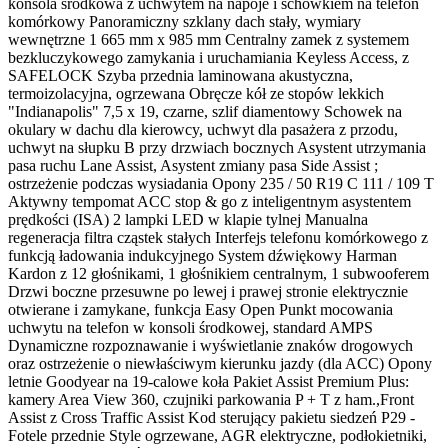
konsola środkowa z uchwytem na napoje i schowkiem na telefon
komórkowy Panoramiczny szklany dach stały, wymiary
wewnętrzne 1 665 mm x 985 mm Centralny zamek z systemem
bezkluczykowego zamykania i uruchamiania Keyless Access, z
SAFELOCK Szyba przednia laminowana akustyczna,
termoizolacyjna, ogrzewana Obręcze kół ze stopów lekkich
"Indianapolis" 7,5 x 19, czarne, szlif diamentowy Schowek na
okulary w dachu dla kierowcy, uchwyt dla pasażera z przodu,
uchwyt na słupku B przy drzwiach bocznych Asystent utrzymania
pasa ruchu Lane Assist, Asystent zmiany pasa Side Assist ;
ostrzeżenie podczas wysiadania Opony 235 / 50 R19 C 111 / 109 T
Aktywny tempomat ACC stop & go z inteligentnym asystentem
prędkości (ISA) 2 lampki LED w klapie tylnej Manualna
regeneracja filtra cząstek stałych Interfejs telefonu komórkowego z
funkcją ładowania indukcyjnego System dźwiękowy Harman
Kardon z 12 głośnikami, 1 głośnikiem centralnym, 1 subwooferem
Drzwi boczne przesuwne po lewej i prawej stronie elektrycznie
otwierane i zamykane, funkcja Easy Open Punkt mocowania
uchwytu na telefon w konsoli środkowej, standard AMPS
Dynamiczne rozpoznawanie i wyświetlanie znaków drogowych
oraz ostrzeżenie o niewłaściwym kierunku jazdy (dla ACC) Opony
letnie Goodyear na 19-calowe koła Pakiet Assist Premium Plus:
kamery Area View 360, czujniki parkowania P + T z ham.,Front
Assist z Cross Traffic Assist Kod sterujący pakietu siedzeń P29 -
Fotele przednie Style ogrzewane, AGR elektryczne, podłokietniki,