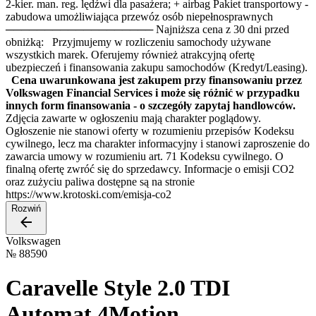
2-kier. man. reg. lędźwi dla pasażera; + airbag Pakiet transportowy -
zabudowa umożliwiająca przewóz osób niepełnosprawnych
─────────────────── Najniższa cena z 30 dni przed
obniżką: Przyjmujemy w rozliczeniu samochody używane
wszystkich marek. Oferujemy również atrakcyjną ofertę
ubezpieczeń i finansowania zakupu samochodów (Kredyt/Leasing).
Cena uwarunkowana jest zakupem przy finansowaniu przez
Volkswagen Financial Services i może się różnić w przypadku
innych form finansowania - o szczegóły zapytaj handlowców.
Zdjęcia zawarte w ogłoszeniu mają charakter poglądowy.
Ogłoszenie nie stanowi oferty w rozumieniu przepisów Kodeksu
cywilnego, lecz ma charakter informacyjny i stanowi zaproszenie do
zawarcia umowy w rozumieniu art. 71 Kodeksu cywilnego. O
finalną ofertę zwróć się do sprzedawcy. Informacje o emisji CO2
oraz zużyciu paliwa dostępne są na stronie
https://www.krotoski.com/emisja-co2
Rozwiń
Volkswagen
№
88590
Caravelle Style 2.0 TDI
Automat 4Motion