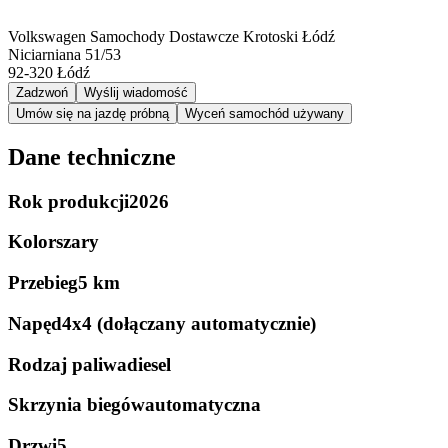
Volkswagen Samochody Dostawcze Krotoski Łódź
Niciarniana 51/53
92-320
Łódź
Zadzwoń
Wyślij wiadomość
Umów się na jazdę próbną
Wyceń samochód używany
Dane techniczne
Rok produkcji
2026
Kolor
szary
Przebieg
5 km
Napęd
4x4 (dołączany automatycznie)
Rodzaj paliwa
diesel
Skrzynia biegów
automatyczna
Drzwi
5