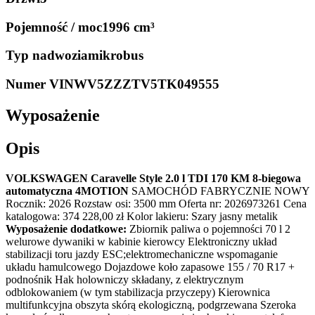
Pojemność / moc
1996 cm³
Typ nadwozia
mikrobus
Numer VIN
WV5ZZZTV5TK049555
Wyposażenie
Opis
VOLKSWAGEN Caravelle Style 2.0 l TDI 170 KM 8-biegowa
automatyczna 4MOTION
SAMOCHÓD FABRYCZNIE NOWY
Rocznik: 2026 Rozstaw osi: 3500 mm Oferta nr: 2026973261 Cena
katalogowa: 374 228,00 zł Kolor lakieru: Szary jasny metalik
Wyposażenie dodatkowe:
Zbiornik paliwa o pojemności 70 l 2
welurowe dywaniki w kabinie kierowcy Elektroniczny układ
stabilizacji toru jazdy ESC;elektromechaniczne wspomaganie
układu hamulcowego Dojazdowe koło zapasowe 155 / 70 R17 +
podnośnik Hak holowniczy składany, z elektrycznym
odblokowaniem (w tym stabilizacja przyczepy) Kierownica
multifunkcyjna obszyta skórą ekologiczną, podgrzewana Szeroka