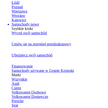
Łódź
Poznań
Warszawa
Wrocław
Katowice
Samochody nowe
Szybkie kroki
Wyceń swój samochód
Umów się na przegląd przedzakupowy
Ubezpiecz swój samochód
Finansowanie
Samochody używane w Grupie Krotoski
Marki
Wszystkie
Audi
Cupra
Volkswagen Osobowe
Volkswagen Dostawcze
Porsche
Seat