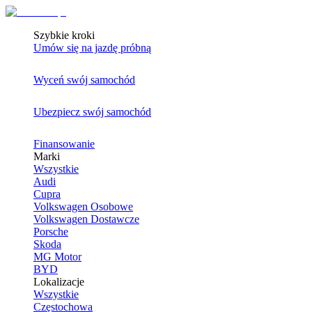
Szybkie kroki
Umów się na jazdę próbną
Wyceń swój samochód
Ubezpiecz swój samochód
Finansowanie
Marki
Wszystkie
Audi
Cupra
Volkswagen Osobowe
Volkswagen Dostawcze
Porsche
Skoda
MG Motor
BYD
Lokalizacje
Wszystkie
Częstochowa