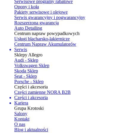
Serwisowe programy rabatowe
Opony i koła
Pakiety serwisowe i olejowe
Serwis gwarancyjny i pogwarancyjny
Rozszerzona gwarancja
Auto Detailing
Centrum napraw powypadkowych
Usługi blacharsko-lakiernicze
Centrum Napraw Akumulatorów
Serwis
Sklepy Allegro
Audi - Sklep
Volkswagen Sklep
Skoda Sklep
Seat - Sklep
Porsche - Sklep
Części i akcesoria
Części zamienne NORA B2B
Części i akcesoria
Kariera
Grupa Krotoski
Salony
Kontakt
O nas
Blog i aktualności