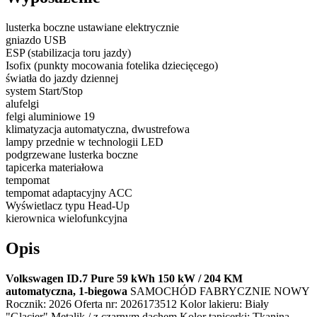
lusterka boczne ustawiane elektrycznie
gniazdo USB
ESP (stabilizacja toru jazdy)
Isofix (punkty mocowania fotelika dziecięcego)
światła do jazdy dziennej
system Start/Stop
alufelgi
felgi aluminiowe 19
klimatyzacja automatyczna, dwustrefowa
lampy przednie w technologii LED
podgrzewane lusterka boczne
tapicerka materiałowa
tempomat
tempomat adaptacyjny ACC
Wyświetlacz typu Head-Up
kierownica wielofunkcyjna
Opis
Volkswagen ID.7 Pure 59 kWh 150 kW / 204 KM
automatyczna, 1-biegowa
SAMOCHÓD FABRYCZNIE NOWY
Rocznik: 2026 Oferta nr: 2026173512 Kolor lakieru: Biały
"Glacier" Metalik / z czarnym dachem Kolor tapicerki: Tkanina