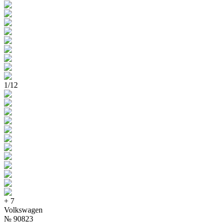
1
/
12
+
7
Volkswagen
№
90823