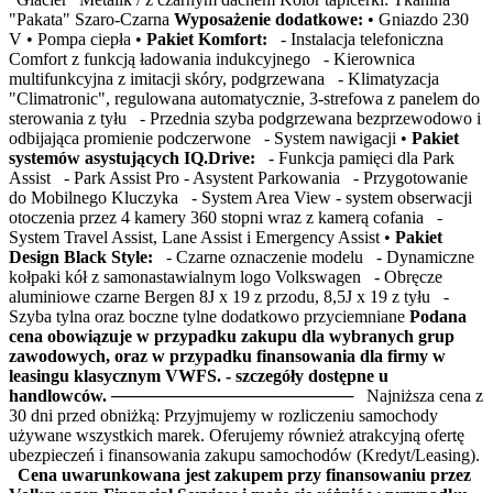
"Pakata" Szaro-Czarna
Wyposażenie dodatkowe:
• Gniazdo 230
V • Pompa ciepła •
Pakiet Komfort:
- Instalacja telefoniczna
Comfort z funkcją ładowania indukcyjnego - Kierownica
multifunkcyjna z imitacji skóry, podgrzewana - Klimatyzacja
"Climatronic", regulowana automatycznie, 3-strefowa z panelem do
sterowania z tyłu - Przednia szyba podgrzewana bezprzewodowo i
odbijająca promienie podczerwone - System nawigacji •
Pakiet
systemów asystujących IQ.Drive:
- Funkcja pamięci dla Park
Assist - Park Assist Pro - Asystent Parkowania - Przygotowanie
do Mobilnego Kluczyka - System Area View - system obserwacji
otoczenia przez 4 kamery 360 stopni wraz z kamerą cofania -
System Travel Assist, Lane Assist i Emergency Assist •
Pakiet
Design Black Style:
- Czarne oznaczenie modelu - Dynamiczne
kołpaki kół z samonastawialnym logo Volkswagen - Obręcze
aluminiowe czarne Bergen 8J x 19 z przodu, 8,5J x 19 z tyłu -
Szyba tylna oraz boczne tylne dodatkowo przyciemniane
Podana
cena obowiązuje w przypadku zakupu dla wybranych grup
zawodowych, oraz w przypadku finansowania dla firmy w
leasingu klasycznym VWFS. - szczegóły dostępne u
handlowców.
──────────────────── Najniższa cena z
30 dni przed obniżką: Przyjmujemy w rozliczeniu samochody
używane wszystkich marek. Oferujemy również atrakcyjną ofertę
ubezpieczeń i finansowania zakupu samochodów (Kredyt/Leasing).
Cena uwarunkowana jest zakupem przy finansowaniu przez