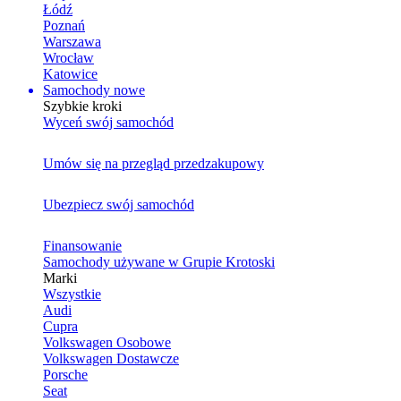
Łódź
Poznań
Warszawa
Wrocław
Katowice
Samochody nowe
Szybkie kroki
Wyceń swój samochód
Umów się na przegląd przedzakupowy
Ubezpiecz swój samochód
Finansowanie
Samochody używane w Grupie Krotoski
Marki
Wszystkie
Audi
Cupra
Volkswagen Osobowe
Volkswagen Dostawcze
Porsche
Seat