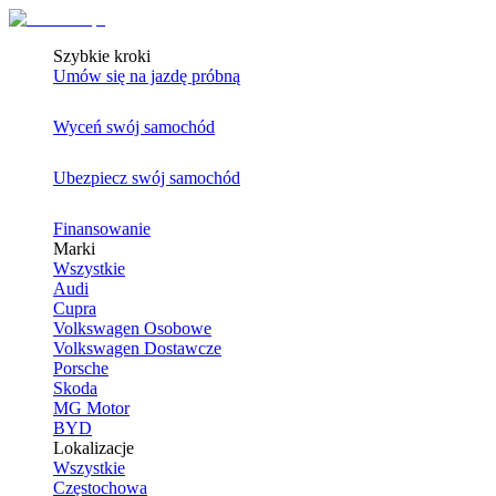
Szybkie kroki
Umów się na jazdę próbną
Wyceń swój samochód
Ubezpiecz swój samochód
Finansowanie
Marki
Wszystkie
Audi
Cupra
Volkswagen Osobowe
Volkswagen Dostawcze
Porsche
Skoda
MG Motor
BYD
Lokalizacje
Wszystkie
Częstochowa