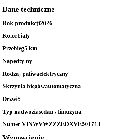
Dane techniczne
Rok produkcji
2026
Kolor
biały
Przebieg
5 km
Napęd
tylny
Rodzaj paliwa
elektryczny
Skrzynia biegów
automatyczna
Drzwi
5
Typ nadwozia
sedan / limuzyna
Numer VIN
WVWZZZEDXVE501713
Wyposażenie