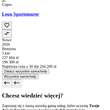
Cupra
Leon Sportstourer
Nowe
2026
Benzyna
5 km
237 664 zł
196 300 zł
Najniższa cena z 30 dni
204 200 zł
Zobacz wszystkie samochody
Wszystkie samochody
Chcesz wiedzieć więcej?
Zapoznaj się z naszą szeroką gamą usług, które uczynią
Twoje