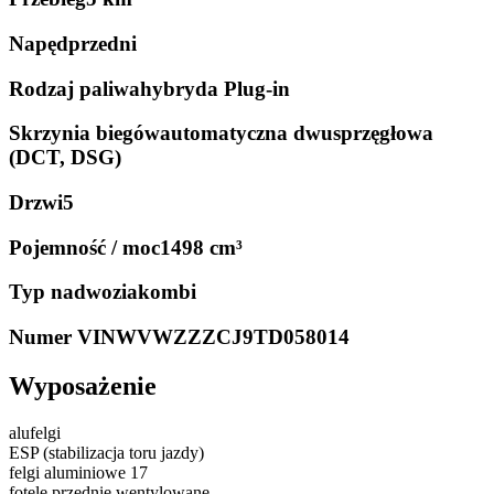
Napęd
przedni
Rodzaj paliwa
hybryda Plug-in
Skrzynia biegów
automatyczna dwusprzęgłowa
(DCT, DSG)
Drzwi
5
Pojemność / moc
1498 cm³
Typ nadwozia
kombi
Numer VIN
WVWZZZCJ9TD058014
Wyposażenie
alufelgi
ESP (stabilizacja toru jazdy)
felgi aluminiowe 17
fotele przednie wentylowane