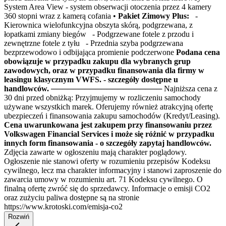
System Area View - system obserwacji otoczenia przez 4 kamery
360 stopni wraz z kamerą cofania •
Pakiet Zimowy Plus:
-
Kierownica wielofunkcyjna obszyta skórą, podgrzewana, z
łopatkami zmiany biegów - Podgrzewane fotele z przodu i
zewnętrzne fotele z tyłu - Przednia szyba podgrzewana
bezprzewodowo i odbijająca promienie podczerwone
Podana cena
obowiązuje w przypadku zakupu dla wybranych grup
zawodowych, oraz w przypadku finansowania dla firmy w
leasingu klasycznym VWFS. - szczegóły dostępne u
handlowców.
──────────────────── Najniższa cena z
30 dni przed obniżką: Przyjmujemy w rozliczeniu samochody
używane wszystkich marek. Oferujemy również atrakcyjną ofertę
ubezpieczeń i finansowania zakupu samochodów (Kredyt/Leasing).
Cena uwarunkowana jest zakupem przy finansowaniu przez
Volkswagen Financial Services i może się różnić w przypadku
innych form finansowania - o szczegóły zapytaj handlowców.
Zdjęcia zawarte w ogłoszeniu mają charakter poglądowy.
Ogłoszenie nie stanowi oferty w rozumieniu przepisów Kodeksu
cywilnego, lecz ma charakter informacyjny i stanowi zaproszenie do
zawarcia umowy w rozumieniu art. 71 Kodeksu cywilnego. O
finalną ofertę zwróć się do sprzedawcy. Informacje o emisji CO2
oraz zużyciu paliwa dostępne są na stronie
https://www.krotoski.com/emisja-co2
Rozwiń