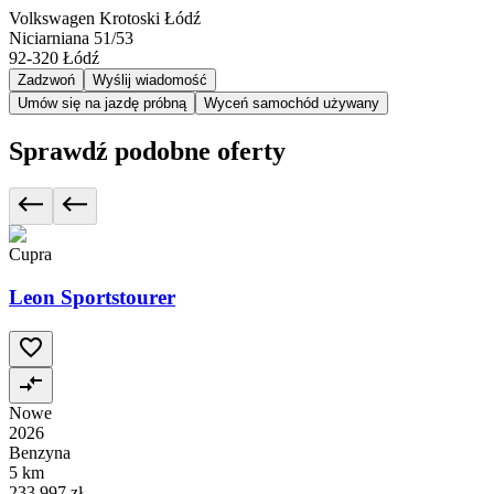
Volkswagen Krotoski Łódź
Niciarniana 51/53
92-320
Łódź
Zadzwoń
Wyślij wiadomość
Umów się na jazdę próbną
Wyceń samochód używany
Sprawdź podobne oferty
Cupra
Leon Sportstourer
Nowe
2026
Benzyna
5 km
233 997 zł