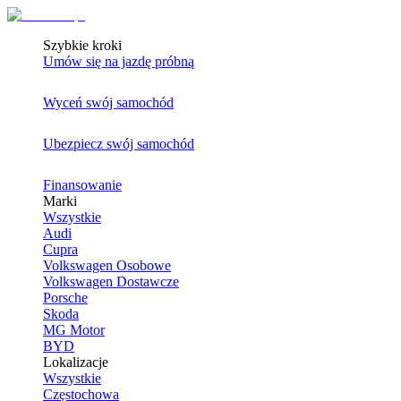
Szybkie kroki
Umów się na jazdę próbną
Wyceń swój samochód
Ubezpiecz swój samochód
Finansowanie
Marki
Wszystkie
Audi
Cupra
Volkswagen Osobowe
Volkswagen Dostawcze
Porsche
Skoda
MG Motor
BYD
Lokalizacje
Wszystkie
Częstochowa