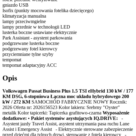
gniazdo USB
Isofix (punkty mocowania fotelika dziecięcego)
klimatyzacja manualna
lampy przeciwmgielne
lampy przednie w technologii LED
lusterka boczne ustawiane elektrycznie
Park Assistant - asystent parkowania
podgrzewane lusterka boczne
podgrzewany fotel kierowcy
przyciemniane tylne szyby
tempomat
tempomat adaptacyjny ACC
Opis
Volkswagen Passat Business Plus 1.5 TSI eHybrid 130 kW / 177
KM DSG, 6-stopniowa
Łączna moc układu hybrydowego 200
kW / 272 KM
SAMOCHÓD FABRYCZNIE NOWY Rocznik:
2026 Oferta nr: 2026156523 Kolor lakieru: Srebrny "Oyster"
metalik Kolor tapicerki: Tapicerka grafitowo-czarna
Wyposażenie
dodatkowe:
•
Pakiet systemów asystujących IQ.DRIVE:
-
Asystent jazdy Travel Assist, asystent utrzymania pasa ruchu Lane
Assist i Emergency Assist - Elektrycznie sterowane zabezpieczenie
przed dziećmi dla tylnych drzwi, sterowanie z fotela kierowcy -