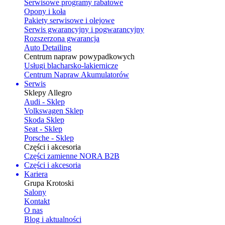
Serwisowe programy rabatowe
Opony i koła
Pakiety serwisowe i olejowe
Serwis gwarancyjny i pogwarancyjny
Rozszerzona gwarancja
Auto Detailing
Centrum napraw powypadkowych
Usługi blacharsko-lakiernicze
Centrum Napraw Akumulatorów
Serwis
Sklepy Allegro
Audi - Sklep
Volkswagen Sklep
Skoda Sklep
Seat - Sklep
Porsche - Sklep
Części i akcesoria
Części zamienne NORA B2B
Części i akcesoria
Kariera
Grupa Krotoski
Salony
Kontakt
O nas
Blog i aktualności