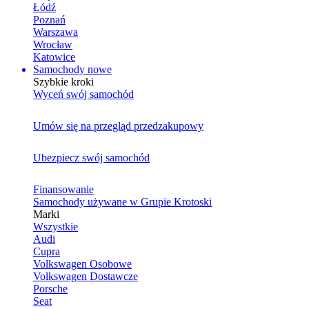
Łódź
Poznań
Warszawa
Wrocław
Katowice
Samochody nowe
Szybkie kroki
Wyceń swój samochód
Umów się na przegląd przedzakupowy
Ubezpiecz swój samochód
Finansowanie
Samochody używane w Grupie Krotoski
Marki
Wszystkie
Audi
Cupra
Volkswagen Osobowe
Volkswagen Dostawcze
Porsche
Seat