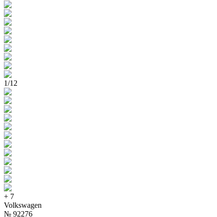
1
/
12
+
7
Volkswagen
№
92276