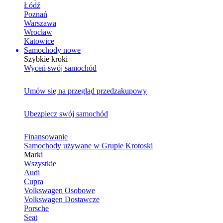
Łódź
Poznań
Warszawa
Wrocław
Katowice
Samochody nowe
Szybkie kroki
Wyceń swój samochód
Umów się na przegląd przedzakupowy
Ubezpiecz swój samochód
Finansowanie
Samochody używane w Grupie Krotoski
Marki
Wszystkie
Audi
Cupra
Volkswagen Osobowe
Volkswagen Dostawcze
Porsche
Seat