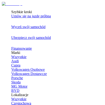
Szybkie kroki
Umów się na jazdę próbną
Wyceń swój samochód
Ubezpiecz swój samochód
Finansowanie
Marki
Wszystkie
Audi
Cupra
Volkswagen Osobowe
Volkswagen Dostawcze
Porsche
Skoda
MG Motor
BYD
Lokalizacje
Wszystkie
Częstochowa