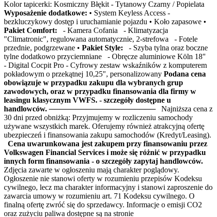
Kolor tapicerki: Kosmiczny Błękit - Tytanowy Czarny / Popielata
Wyposażenie dodatkowe:
• System Keyless Access -
bezkluczykowy dostęp i uruchamianie pojazdu • Koło zapasowe •
Pakiet Comfort:
- Kamera Cofania - Klimatyzacja
"Climatronic", regulowana automatycznie, 2-strefowa - Fotele
przednie, podgrzewane •
Pakiet Style:
- Szyba tylna oraz boczne
tylne dodatkowo przyciemniane - Obręcze aluminiowe Köln 18"
- Digital Cocpit Pro - Cyfrowy zestaw wskaźników z komputerem
pokładowym o przekątnej 10,25", personalizowany
Podana cena
obowiązuje w przypadku zakupu dla wybranych grup
zawodowych, oraz w przypadku finansowania dla firmy w
leasingu klasycznym VWFS. - szczegóły dostępne u
handlowców.
──────────────────── Najniższa cena z
30 dni przed obniżką: Przyjmujemy w rozliczeniu samochody
używane wszystkich marek. Oferujemy również atrakcyjną ofertę
ubezpieczeń i finansowania zakupu samochodów (Kredyt/Leasing).
Cena uwarunkowana jest zakupem przy finansowaniu przez
Volkswagen Financial Services i może się różnić w przypadku
innych form finansowania - o szczegóły zapytaj handlowców.
Zdjęcia zawarte w ogłoszeniu mają charakter poglądowy.
Ogłoszenie nie stanowi oferty w rozumieniu przepisów Kodeksu
cywilnego, lecz ma charakter informacyjny i stanowi zaproszenie do
zawarcia umowy w rozumieniu art. 71 Kodeksu cywilnego. O
finalną ofertę zwróć się do sprzedawcy. Informacje o emisji CO2
oraz zużyciu paliwa dostępne są na stronie