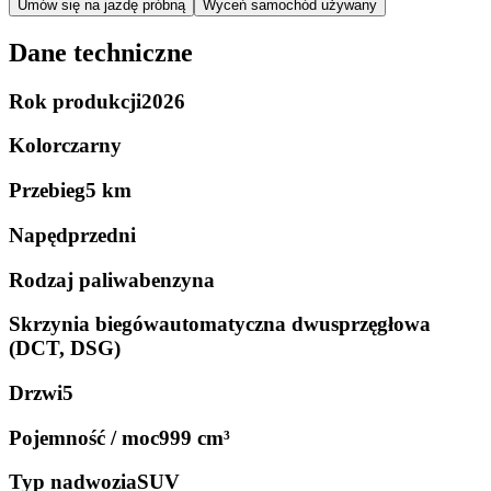
Umów się na jazdę próbną
Wyceń samochód używany
Dane techniczne
Rok produkcji
2026
Kolor
czarny
Przebieg
5 km
Napęd
przedni
Rodzaj paliwa
benzyna
Skrzynia biegów
automatyczna dwusprzęgłowa
(DCT, DSG)
Drzwi
5
Pojemność / moc
999 cm³
Typ nadwozia
SUV