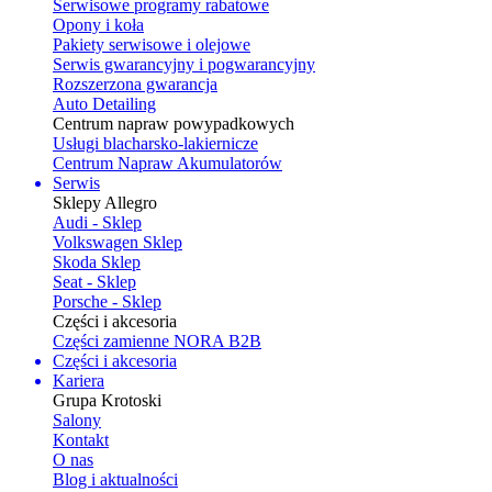
Serwisowe programy rabatowe
Opony i koła
Pakiety serwisowe i olejowe
Serwis gwarancyjny i pogwarancyjny
Rozszerzona gwarancja
Auto Detailing
Centrum napraw powypadkowych
Usługi blacharsko-lakiernicze
Centrum Napraw Akumulatorów
Serwis
Sklepy Allegro
Audi - Sklep
Volkswagen Sklep
Skoda Sklep
Seat - Sklep
Porsche - Sklep
Części i akcesoria
Części zamienne NORA B2B
Części i akcesoria
Kariera
Grupa Krotoski
Salony
Kontakt
O nas
Blog i aktualności