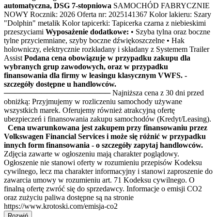
automatyczna, DSG 7-stopniowa
SAMOCHÓD FABRYCZNIE
NOWY Rocznik: 2026 Oferta nr: 2025141367 Kolor lakieru: Szary
"Dolphin" metalik Kolor tapicerki: Tapicerka czarna z niebieskimi
przeszyciami
Wyposażenie dodatkowe:
• Szyba tylna oraz boczne
tylne przyciemniane, szyby boczne dźwiękoszczelne • Hak
holowniczy, elektrycznie rozkładany i składany z Systemem Trailer
Assist
Podana cena obowiązuje w przypadku zakupu dla
wybranych grup zawodowych, oraz w przypadku
finansowania dla firmy w leasingu klasycznym VWFS. -
szczegóły dostępne u handlowców.
──────────────────── Najniższa cena z 30 dni przed
obniżką: Przyjmujemy w rozliczeniu samochody używane
wszystkich marek. Oferujemy również atrakcyjną ofertę
ubezpieczeń i finansowania zakupu samochodów (Kredyt/Leasing).
Cena uwarunkowana jest zakupem przy finansowaniu przez
Volkswagen Financial Services i może się różnić w przypadku
innych form finansowania - o szczegóły zapytaj handlowców.
Zdjęcia zawarte w ogłoszeniu mają charakter poglądowy.
Ogłoszenie nie stanowi oferty w rozumieniu przepisów Kodeksu
cywilnego, lecz ma charakter informacyjny i stanowi zaproszenie do
zawarcia umowy w rozumieniu art. 71 Kodeksu cywilnego. O
finalną ofertę zwróć się do sprzedawcy. Informacje o emisji CO2
oraz zużyciu paliwa dostępne są na stronie
https://www.krotoski.com/emisja-co2
Rozwiń