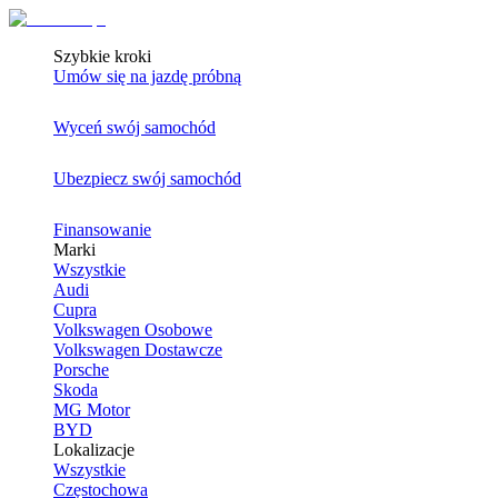
Szybkie kroki
Umów się na jazdę próbną
Wyceń swój samochód
Ubezpiecz swój samochód
Finansowanie
Marki
Wszystkie
Audi
Cupra
Volkswagen Osobowe
Volkswagen Dostawcze
Porsche
Skoda
MG Motor
BYD
Lokalizacje
Wszystkie
Częstochowa