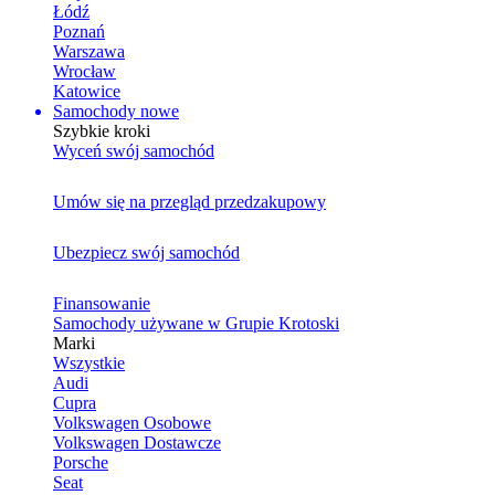
Łódź
Poznań
Warszawa
Wrocław
Katowice
Samochody nowe
Szybkie kroki
Wyceń swój samochód
Umów się na przegląd przedzakupowy
Ubezpiecz swój samochód
Finansowanie
Samochody używane w Grupie Krotoski
Marki
Wszystkie
Audi
Cupra
Volkswagen Osobowe
Volkswagen Dostawcze
Porsche
Seat