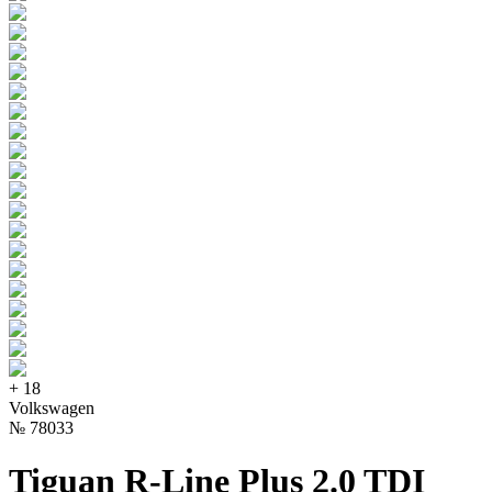
+
18
Volkswagen
№
78033
Tiguan R-Line Plus 2.0 TDI