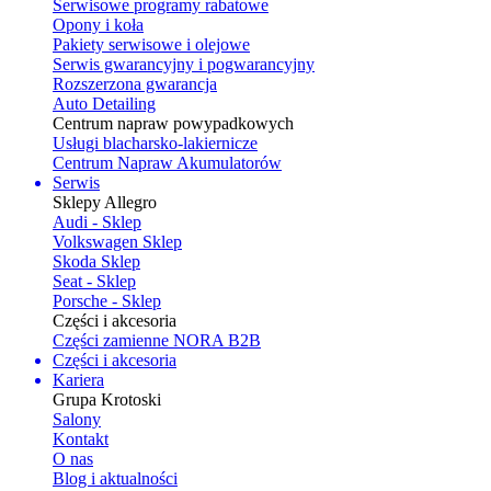
Serwisowe programy rabatowe
Opony i koła
Pakiety serwisowe i olejowe
Serwis gwarancyjny i pogwarancyjny
Rozszerzona gwarancja
Auto Detailing
Centrum napraw powypadkowych
Usługi blacharsko-lakiernicze
Centrum Napraw Akumulatorów
Serwis
Sklepy Allegro
Audi - Sklep
Volkswagen Sklep
Skoda Sklep
Seat - Sklep
Porsche - Sklep
Części i akcesoria
Części zamienne NORA B2B
Części i akcesoria
Kariera
Grupa Krotoski
Salony
Kontakt
O nas
Blog i aktualności