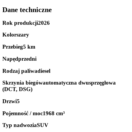
Dane techniczne
Rok produkcji
2026
Kolor
szary
Przebieg
5 km
Napęd
przedni
Rodzaj paliwa
diesel
Skrzynia biegów
automatyczna dwusprzęgłowa
(DCT, DSG)
Drzwi
5
Pojemność / moc
1968 cm³
Typ nadwozia
SUV