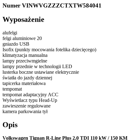
Numer VIN
WVGZZZCTXTW584041
Wyposażenie
alufelgi
felgi aluminiowe 20
gniazdo USB
Isofix (punkty mocowania fotelika dziecięcego)
klimatyzacja manualna
lampy przeciwmgielne
lampy przednie w technologii LED
lusterka boczne ustawiane elektrycznie
światła do jazdy dziennej
tapicerka materiałowa
tempomat
tempomat adaptacyjny ACC
Wyświetlacz typu Head-Up
zawieszenie regulowane
kamera parkowania tył
Opis
Volkswagen Tiguan R-Line Plus 2.0 TDI 110 kW / 150 KM