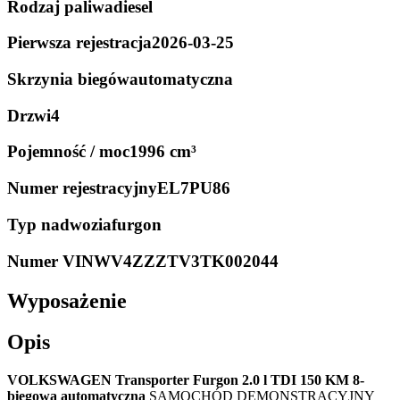
Rodzaj paliwa
diesel
Pierwsza rejestracja
2026-03-25
Skrzynia biegów
automatyczna
Drzwi
4
Pojemność / moc
1996 cm³
Numer rejestracyjny
EL7PU86
Typ nadwozia
furgon
Numer VIN
WV4ZZZTV3TK002044
Wyposażenie
Opis
VOLKSWAGEN Transporter Furgon 2.0 l TDI 150 KM 8-
biegowa automatyczna
SAMOCHÓD DEMONSTRACYJNY