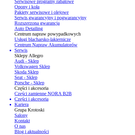
Serwisowe programy rabatowe
Opony i koła
Pakiety serwisowe i olejowe
Serwis gwarancyjny i pogwarancyjny
Rozszerzona gwarancja
Auto Detailing
Centrum napraw powypadkowych
Usługi blacharsko-lakiernicze
Centrum Napraw Akumulatorów
Serwis
Sklepy Allegro
Audi - Sklep
Volkswagen Sklep
Skoda Sklep
Seat - Sklep
Porsche - Sklep
Części i akcesoria
Części zamienne NORA B2B
Części i akcesoria
Kariera
Grupa Krotoski
Salony
Kontakt
O nas
Blog i aktualności