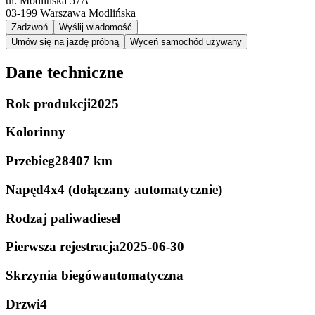
ul. Modlińska 57A
03-199
Warszawa Modlińska
Zadzwoń
Wyślij wiadomość
Umów się na jazdę próbną
Wyceń samochód używany
Dane techniczne
Rok produkcji
2025
Kolor
inny
Przebieg
28407 km
Napęd
4x4 (dołączany automatycznie)
Rodzaj paliwa
diesel
Pierwsza rejestracja
2025-06-30
Skrzynia biegów
automatyczna
Drzwi
4