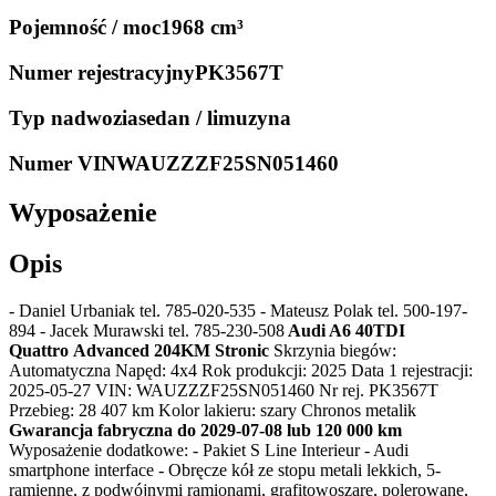
Pojemność / moc
1968 cm³
Numer rejestracyjny
PK3567T
Typ nadwozia
sedan / limuzyna
Numer VIN
WAUZZZF25SN051460
Wyposażenie
Opis
- Daniel Urbaniak tel. 785-020-535
- Mateusz Polak tel. 500-197-
894
- Jacek Murawski tel. 785-230-508
Audi A6 40TDI
Quattro Advanced 204KM Stronic
Skrzynia biegów:
Automatyczna Napęd: 4x4 Rok produkcji: 2025 Data 1 rejestracji:
2025-05-27 VIN: WAUZZZF25SN051460 Nr rej. PK3567T
Przebieg: 28 407 km Kolor lakieru: szary Chronos metalik
Gwarancja fabryczna do 2029-07-08 lub 120 000 km
Wyposażenie dodatkowe: - Pakiet S Line Interieur - Audi
smartphone interface - Obręcze kół ze stopu metali lekkich, 5-
ramienne, z podwójnymi ramionami, grafitowoszare, polerowane,