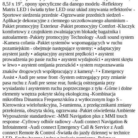
8,5J x 19", opony specyficzne dla danego modelu -Reflektory
Matrix LED i światła tylne LED oraz układ zmywania reflektorów -
Sportowe siedzenia przednie -Ogrzewanie przednich siedzeń -
Aplikacje dekoracyjne z ciemnego szczotkowanego aluminium -
Pakiet promocyjny Exterieur -Pakiet promocyjny Comfort -Kluczyk
komfortowy z czujnikiem zwalniającym blokadę bagażnika i
autoalarmem -Pakiety promocyjny Technology -Audi sound system
-Kamera cofania -Pakiet systemów wspomagających w ruchu
pozamiejskim - obejmuje następujące systemy: • adaptacyjny
asystent jazdy • adaptacyjny asystent prędkości • asystent
prowadzenia po pasie ruchu • asystent wydajności • asystent skrętu
w lewo • asystent omijania przeszkód • system rozpoznawania
znaków drogowych współpracujący z kamerą¹‧ ² • Emergency
Assist • Audi pre sense front -System ostrzegający przy zmianie
pasa ruchu z Audi pre sense rear, funkcją ostrzegania przy
wysiadaniu i asystentem ruchu poprzecznego z tyłu -Górne i dolne
elementy wnętrza pokryte skórą ekologiczną -Kombinacja
mikrofibra Dinamica Frequenz/skóra z wytłoczonym logo S -
Kierownica wielofunkcyjna, 3-ramienna, z przełącznikami zmiany
przełożenia, obszyta skórą, ogrzewana -Pakiet oświetlenia Ambiente
Wyposażenie standardowe: -MMI Navigation plus z MMI touch
response -Cyfrowy odbiór radiowy -Audi connect Navigation &
Infotainment -Audi connect Emergency Call & Service z Audi
connect Remote & Control -Światła do jazdy dziennej w technice