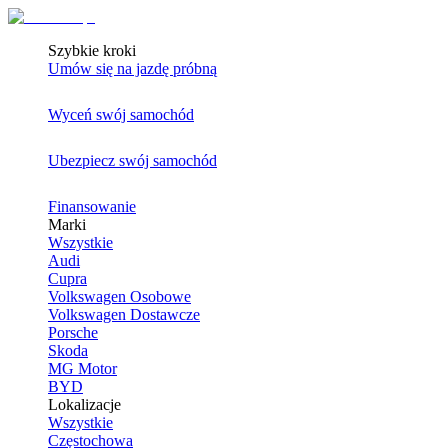
Szybkie kroki
Umów się na jazdę próbną
Wyceń swój samochód
Ubezpiecz swój samochód
Finansowanie
Marki
Wszystkie
Audi
Cupra
Volkswagen Osobowe
Volkswagen Dostawcze
Porsche
Skoda
MG Motor
BYD
Lokalizacje
Wszystkie
Częstochowa