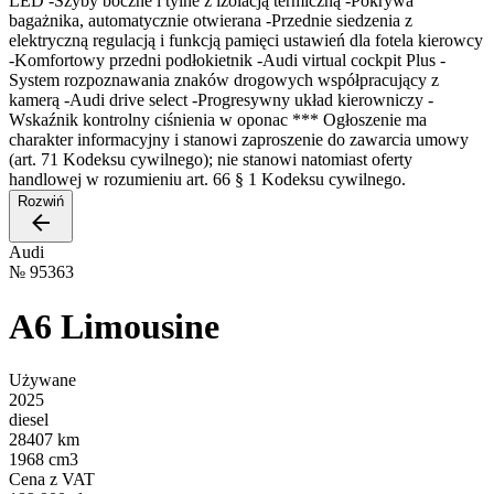
LED -Szyby boczne i tylne z izolacją termiczną -Pokrywa
bagażnika, automatycznie otwierana -Przednie siedzenia z
elektryczną regulacją i funkcją pamięci ustawień dla fotela kierowcy
-Komfortowy przedni podłokietnik -Audi virtual cockpit Plus -
System rozpoznawania znaków drogowych współpracujący z
kamerą -Audi drive select -Progresywny układ kierowniczy -
Wskaźnik kontrolny ciśnienia w oponac *** Ogłoszenie ma
charakter informacyjny i stanowi zaproszenie do zawarcia umowy
(art. 71 Kodeksu cywilnego); nie stanowi natomiast oferty
handlowej w rozumieniu art. 66 § 1 Kodeksu cywilnego.
Rozwiń
Audi
№
95363
A6 Limousine
Używane
2025
diesel
28407 km
1968 cm3
Cena z VAT