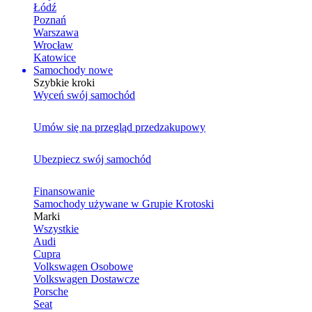
Łódź
Poznań
Warszawa
Wrocław
Katowice
Samochody nowe
Szybkie kroki
Wyceń swój samochód
Umów się na przegląd przedzakupowy
Ubezpiecz swój samochód
Finansowanie
Samochody używane w Grupie Krotoski
Marki
Wszystkie
Audi
Cupra
Volkswagen Osobowe
Volkswagen Dostawcze
Porsche
Seat