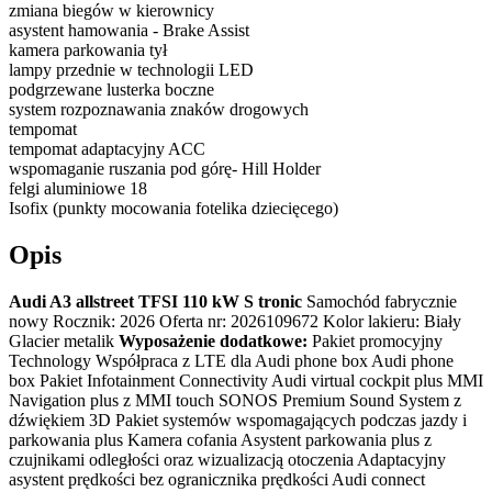
zmiana biegów w kierownicy
asystent hamowania - Brake Assist
kamera parkowania tył
lampy przednie w technologii LED
podgrzewane lusterka boczne
system rozpoznawania znaków drogowych
tempomat
tempomat adaptacyjny ACC
wspomaganie ruszania pod górę- Hill Holder
felgi aluminiowe 18
Isofix (punkty mocowania fotelika dziecięcego)
Opis
Audi A3 allstreet TFSI 110 kW S tronic
Samochód fabrycznie
nowy Rocznik: 2026 Oferta nr: 2026109672 Kolor lakieru: Biały
Glacier metalik
Wyposażenie dodatkowe:
Pakiet promocyjny
Technology Współpraca z LTE dla Audi phone box Audi phone
box Pakiet Infotainment Connectivity Audi virtual cockpit plus MMI
Navigation plus z MMI touch SONOS Premium Sound System z
dźwiękiem 3D Pakiet systemów wspomagających podczas jazdy i
parkowania plus Kamera cofania Asystent parkowania plus z
czujnikami odległości oraz wizualizacją otoczenia Adaptacyjny
asystent prędkości bez ogranicznika prędkości Audi connect