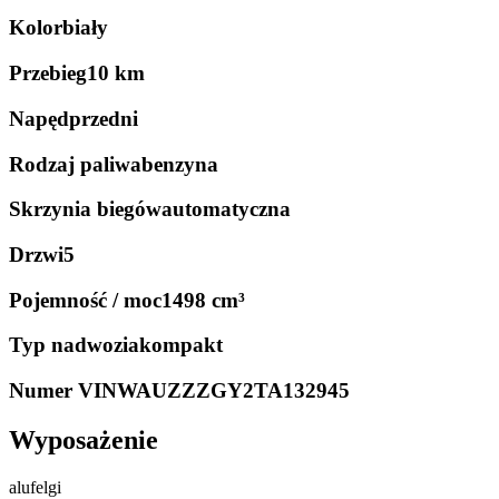
Kolor
biały
Przebieg
10 km
Napęd
przedni
Rodzaj paliwa
benzyna
Skrzynia biegów
automatyczna
Drzwi
5
Pojemność / moc
1498 cm³
Typ nadwozia
kompakt
Numer VIN
WAUZZZGY2TA132945
Wyposażenie
alufelgi