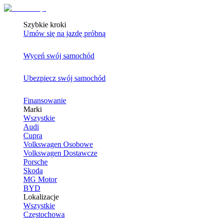
Szybkie kroki
Umów się na jazdę próbną
Wyceń swój samochód
Ubezpiecz swój samochód
Finansowanie
Marki
Wszystkie
Audi
Cupra
Volkswagen Osobowe
Volkswagen Dostawcze
Porsche
Skoda
MG Motor
BYD
Lokalizacje
Wszystkie
Częstochowa