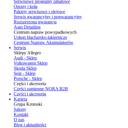
Serwisowe programy rabatowe
Opony i koła
Pakiety serwisowe i olejowe
Serwis gwarancyjny i pogwarancyjny
Rozszerzona gwarancja
Auto Detailing
Centrum napraw powypadkowych
Usługi blacharsko-lakiernicze
Centrum Napraw Akumulatorów
Serwis
Sklepy Allegro
Audi - Sklep
Volkswagen Sklep
Skoda Sklep
Seat - Sklep
Porsche - Sklep
Części i akcesoria
Części zamienne NORA B2B
Części i akcesoria
Kariera
Grupa Krotoski
Salony
Kontakt
O nas
Blog i aktualności