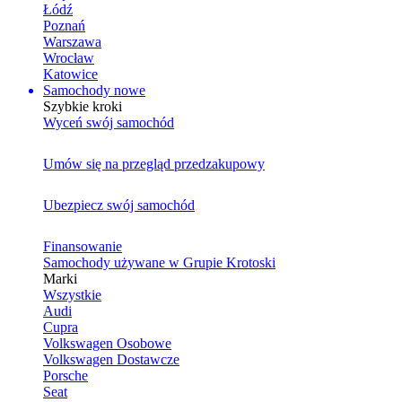
Łódź
Poznań
Warszawa
Wrocław
Katowice
Samochody nowe
Szybkie kroki
Wyceń swój samochód
Umów się na przegląd przedzakupowy
Ubezpiecz swój samochód
Finansowanie
Samochody używane w Grupie Krotoski
Marki
Wszystkie
Audi
Cupra
Volkswagen Osobowe
Volkswagen Dostawcze
Porsche
Seat