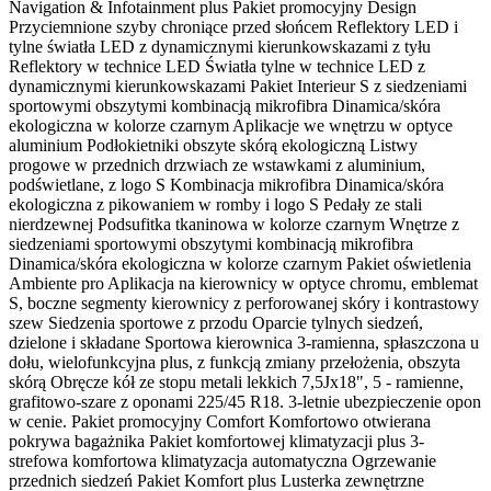
Navigation & Infotainment plus Pakiet promocyjny Design
Przyciemnione szyby chroniące przed słońcem Reflektory LED i
tylne światła LED z dynamicznymi kierunkowskazami z tyłu
Reflektory w technice LED Światła tylne w technice LED z
dynamicznymi kierunkowskazami Pakiet Interieur S z siedzeniami
sportowymi obszytymi kombinacją mikrofibra Dinamica/skóra
ekologiczna w kolorze czarnym Aplikacje we wnętrzu w optyce
aluminium Podłokietniki obszyte skórą ekologiczną Listwy
progowe w przednich drzwiach ze wstawkami z aluminium,
podświetlane, z logo S Kombinacja mikrofibra Dinamica/skóra
ekologiczna z pikowaniem w romby i logo S Pedały ze stali
nierdzewnej Podsufitka tkaninowa w kolorze czarnym Wnętrze z
siedzeniami sportowymi obszytymi kombinacją mikrofibra
Dinamica/skóra ekologiczna w kolorze czarnym Pakiet oświetlenia
Ambiente pro Aplikacja na kierownicy w optyce chromu, emblemat
S, boczne segmenty kierownicy z perforowanej skóry i kontrastowy
szew Siedzenia sportowe z przodu Oparcie tylnych siedzeń,
dzielone i składane Sportowa kierownica 3-ramienna, spłaszczona u
dołu, wielofunkcyjna plus, z funkcją zmiany przełożenia, obszyta
skórą Obręcze kół ze stopu metali lekkich 7,5Jx18", 5 - ramienne,
grafitowo-szare z oponami 225/45 R18. 3-letnie ubezpieczenie opon
w cenie. Pakiet promocyjny Comfort Komfortowo otwierana
pokrywa bagażnika Pakiet komfortowej klimatyzacji plus 3-
strefowa komfortowa klimatyzacja automatyczna Ogrzewanie
przednich siedzeń Pakiet Komfort plus Lusterka zewnętrzne