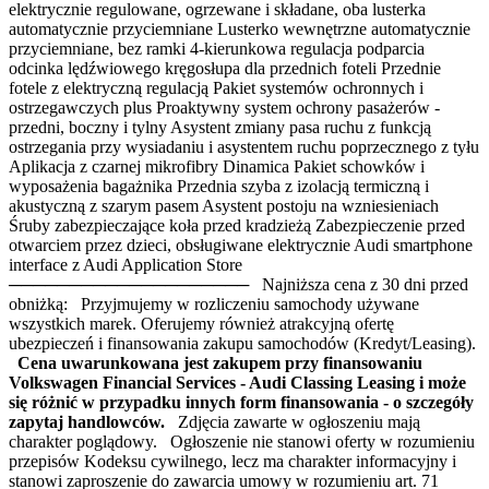
elektrycznie regulowane, ogrzewane i składane, oba lusterka
automatycznie przyciemniane Lusterko wewnętrzne automatycznie
przyciemniane, bez ramki 4-kierunkowa regulacja podparcia
odcinka lędźwiowego kręgosłupa dla przednich foteli Przednie
fotele z elektryczną regulacją Pakiet systemów ochronnych i
ostrzegawczych plus Proaktywny system ochrony pasażerów -
przedni, boczny i tylny Asystent zmiany pasa ruchu z funkcją
ostrzegania przy wysiadaniu i asystentem ruchu poprzecznego z tyłu
Aplikacja z czarnej mikrofibry Dinamica Pakiet schowków i
wyposażenia bagażnika Przednia szyba z izolacją termiczną i
akustyczną z szarym pasem Asystent postoju na wzniesieniach
Śruby zabezpieczające koła przed kradzieżą Zabezpieczenie przed
otwarciem przez dzieci, obsługiwane elektrycznie Audi smartphone
interface z Audi Application Store
──────────────────── Najniższa cena z 30 dni przed
obniżką: Przyjmujemy w rozliczeniu samochody używane
wszystkich marek. Oferujemy również atrakcyjną ofertę
ubezpieczeń i finansowania zakupu samochodów (Kredyt/Leasing).
Cena uwarunkowana jest zakupem przy finansowaniu
Volkswagen Financial Services - Audi Classing Leasing i może
się różnić w przypadku innych form finansowania - o szczegóły
zapytaj handlowców.
Zdjęcia zawarte w ogłoszeniu mają
charakter poglądowy. Ogłoszenie nie stanowi oferty w rozumieniu
przepisów Kodeksu cywilnego, lecz ma charakter informacyjny i
stanowi zaproszenie do zawarcia umowy w rozumieniu art. 71