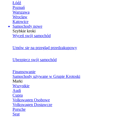
Łódź
Poznań
Warszawa
Wrocław
Katowice
Samochody nowe
Szybkie kroki
Wyceń swój samochód
Umów się na przegląd przedzakupowy
Ubezpiecz swój samochód
Finansowanie
Samochody używane w Grupie Krotoski
Marki
Wszystkie
Audi
Cupra
Volkswagen Osobowe
Volkswagen Dostawcze
Porsche
Seat