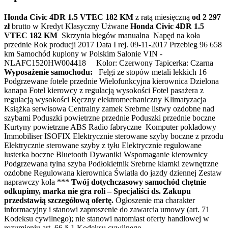
Honda Civic 4DR 1.5 VTEC 182 KM
z ratą miesięczną
od 2 297
zł
brutto w Kredyt Klasyczny Użwane
Honda Civic 4DR 1.5
VTEC 182 KM
Skrzynia biegów manualna Napęd na koła
przednie Rok producji 2017 Data I rej. 09-11-2017 Przebieg 96 658
km Samochód kupiony w Polskim Salonie VIN -
NLAFC1520HW004418 Kolor: Czerwony Tapicerka: Czarna
Wyposażenie samochodu:
Felgi ze stopów metali lekkich 16
Podgrzewane fotele przednie Wielofunkcyjna kierownica Dzielona
kanapa Fotel kierowcy z regulacją wysokości Fotel pasażera z
regulacją wysokości Ręczny elektromechaniczny Klimatyzacja
Książka serwisowa Centralny zamek Srebrne listwy ozdobne nad
szybami Poduszki powietrzne przednie Poduszki przednie boczne
Kurtyny powietrzne ABS Radio fabryczne Komputer pokładowy
Immobiliser ISOFIX Elektrycznie sterowane szyby boczne z przodu
Elektrycznie sterowane szyby z tyłu Elektrycznie regulowane
lusterka boczne Bluetooth Dywaniki Wspomaganie kierownicy
Podgrzewana tylna szyba Podłokietnik Srebrne klamki zewnętrzne
ozdobne Regulowana kierownica Światła do jazdy dziennej Zestaw
naprawczy koła ***
Twój dotychczasowy samochód chętnie
odkupimy, marka nie gra roli – Specjaliści ds. Zakupu
przedstawią szczegółową ofertę.
Ogłoszenie ma charakter
informacyjny i stanowi zaproszenie do zawarcia umowy (art. 71
Kodeksu cywilnego); nie stanowi natomiast oferty handlowej w
rozumieniu art. 66 § 1 Kodeksu cywilnego.