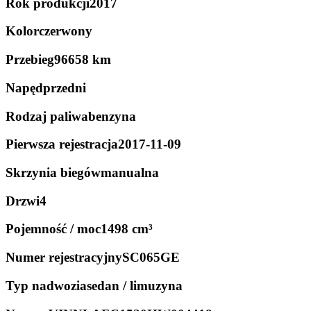
Rok produkcji
2017
Kolor
czerwony
Przebieg
96658 km
Napęd
przedni
Rodzaj paliwa
benzyna
Pierwsza rejestracja
2017-11-09
Skrzynia biegów
manualna
Drzwi
4
Pojemność / moc
1498 cm³
Numer rejestracyjny
SC065GE
Typ nadwozia
sedan / limuzyna