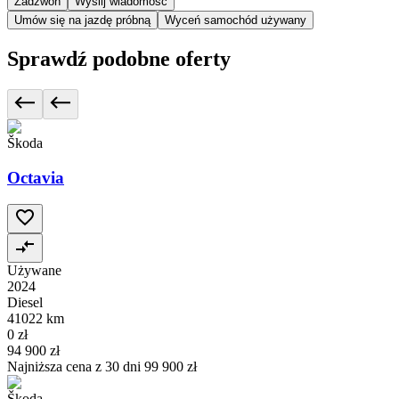
Zadzwoń
Wyślij wiadomość
Umów się na jazdę próbną
Wyceń samochód używany
Sprawdź podobne oferty
Škoda
Octavia
Używane
2024
Diesel
41022 km
0 zł
94 900 zł
Najniższa cena z 30 dni
99 900 zł
Škoda