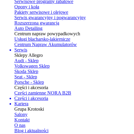
Serwisowe programy rabatowe
Opony i koła
Pakiety serwisowe i olejowe
Serwis gwarancyjny i pogwarancyjny
Rozszerzona gwarancja
Auto Detailing
Centrum napraw powypadkowych
Usługi blacharsko-lakiernicze
Centrum Napraw Akumulatorów
Serwis
Sklepy Allegro
Audi - Sklep
Volkswagen Sklep
Skoda Sklep
Seat - Sklep
Porsche - Sklep
Części i akcesoria
Części zamienne NORA B2B
Części i akcesoria
Kariera
Grupa Krotoski
Salony
Kontakt
O nas
Blog i aktualności