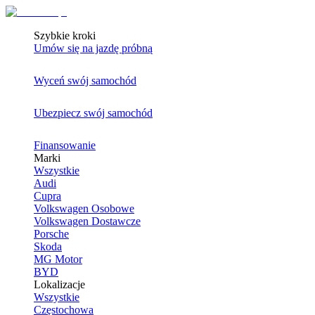
Szybkie kroki
Umów się na jazdę próbną
Wyceń swój samochód
Ubezpiecz swój samochód
Finansowanie
Marki
Wszystkie
Audi
Cupra
Volkswagen Osobowe
Volkswagen Dostawcze
Porsche
Skoda
MG Motor
BYD
Lokalizacje
Wszystkie
Częstochowa