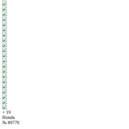
+
19
Honda
№
89770