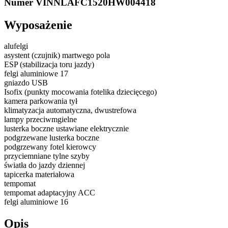
Numer VIN
NLAFC1520HW004418
Wyposażenie
alufelgi
asystent (czujnik) martwego pola
ESP (stabilizacja toru jazdy)
felgi aluminiowe 17
gniazdo USB
Isofix (punkty mocowania fotelika dziecięcego)
kamera parkowania tył
klimatyzacja automatyczna, dwustrefowa
lampy przeciwmgielne
lusterka boczne ustawiane elektrycznie
podgrzewane lusterka boczne
podgrzewany fotel kierowcy
przyciemniane tylne szyby
światła do jazdy dziennej
tapicerka materiałowa
tempomat
tempomat adaptacyjny ACC
felgi aluminiowe 16
Opis