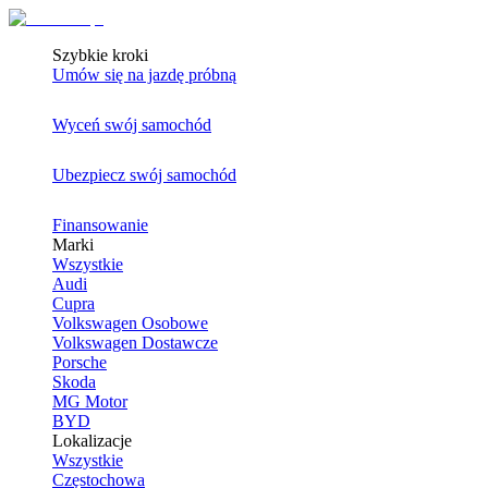
Szybkie kroki
Umów się na jazdę próbną
Wyceń swój samochód
Ubezpiecz swój samochód
Finansowanie
Marki
Wszystkie
Audi
Cupra
Volkswagen Osobowe
Volkswagen Dostawcze
Porsche
Skoda
MG Motor
BYD
Lokalizacje
Wszystkie
Częstochowa