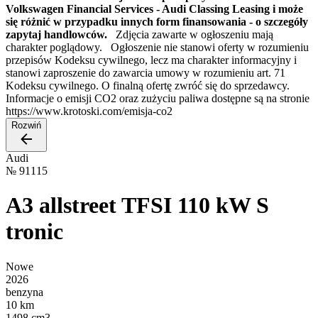
Volkswagen Financial Services - Audi Classing Leasing i może
się różnić w przypadku innych form finansowania - o szczegóły
zapytaj handlowców.
Zdjęcia zawarte w ogłoszeniu mają
charakter poglądowy. Ogłoszenie nie stanowi oferty w rozumieniu
przepisów Kodeksu cywilnego, lecz ma charakter informacyjny i
stanowi zaproszenie do zawarcia umowy w rozumieniu art. 71
Kodeksu cywilnego. O finalną ofertę zwróć się do sprzedawcy.
Informacje o emisji CO2 oraz zużyciu paliwa dostępne są na stronie
https://www.krotoski.com/emisja-co2
Rozwiń
Audi
№
91115
A3 allstreet TFSI 110 kW S
tronic
Nowe
2026
benzyna
10 km
1498 cm3