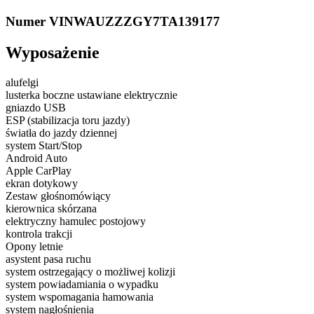
Numer VIN
WAUZZZGY7TA139177
Wyposażenie
alufelgi
lusterka boczne ustawiane elektrycznie
gniazdo USB
ESP (stabilizacja toru jazdy)
światła do jazdy dziennej
system Start/Stop
Android Auto
Apple CarPlay
ekran dotykowy
Zestaw głośnomówiący
kierownica skórzana
elektryczny hamulec postojowy
kontrola trakcji
Opony letnie
asystent pasa ruchu
system ostrzegający o możliwej kolizji
system powiadamiania o wypadku
system wspomagania hamowania
system nagłośnienia