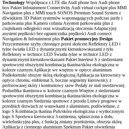
Technology
Współpraca z LTE dla Audi phone box Audi phone
box Pakiet Infotainment Connectivity Audi virtual cockpit plus MMI
Navigation plus z MMI touch SONOS Premium Sound System z
dźwiękiem 3D Pakiet systemów wspomagających podczas jazdy i
parkowania plus Kamera cofania Asystent parkowania plus z
czujnikami odległości oraz wizualizacją otoczenia Adaptacyjny
asystent prędkości bez ogranicznika prędkości Audi connect
Navigation & Infotainment plus
Pakiet promocyjny Design
Przyciemnione szyby chroniące przed słońcem Reflektory LED i
tylne światła LED z dynamicznymi kierunkowskazami z tyłu
Reflektory w technice LED Światła tylne w technice LED z
dynamicznymi kierunkowskazami Pakiet Interieur S z siedzeniami
sportowymi obszytymi kombinacją tkanina/skóra ekologiczna w
kolorze czarnym Aplikacje we wnętrzu w optyce aluminium
Podłokietniki obszyte skórą ekologiczną Aplikacja na kierownicy w
optyce chromu, emblemat S, boczne segmenty kierownicy z
perforowanej skóry i kontrastowy szew Pedały ze stali nierdzewnej
Podsufitka tkaninowa w kolorze czarnym Wnętrze z siedzeniami
sportowymi obszytymi kombinacją tkanina/skóra ekologiczna w
kolorze czarnym Siedzenia sportowe z przodu Listwy progowe w
przednich drzwiach ze wstawkami z aluminium, podświetlane, z
logo S Kombinacja tkanina Puls/skóra ekologiczna z wytłoczonym
logo S Sportowa kierownica 3-ramienna, spłaszczona u dołu,
wielofunkcyjna plus, z funkcją zmiany przełożenia, obszyta skórą
Aplikacja z ciemnego aluminium Spektrum Pakiet oświetlenia