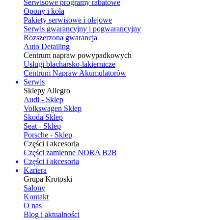
Serwisowe programy rabatowe
Opony i koła
Pakiety serwisowe i olejowe
Serwis gwarancyjny i pogwarancyjny
Rozszerzona gwarancja
Auto Detailing
Centrum napraw powypadkowych
Usługi blacharsko-lakiernicze
Centrum Napraw Akumulatorów
Serwis
Sklepy Allegro
Audi - Sklep
Volkswagen Sklep
Skoda Sklep
Seat - Sklep
Porsche - Sklep
Części i akcesoria
Części zamienne NORA B2B
Części i akcesoria
Kariera
Grupa Krotoski
Salony
Kontakt
O nas
Blog i aktualności