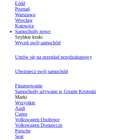
Łódź
Poznań
Warszawa
Wrocław
Katowice
Samochody nowe
Szybkie kroki
Wyceń swój samochód
Umów się na przegląd przedzakupowy
Ubezpiecz swój samochód
Finansowanie
Samochody używane w Grupie Krotoski
Marki
Wszystkie
Audi
Cupra
Volkswagen Osobowe
Volkswagen Dostawcze
Porsche
Seat