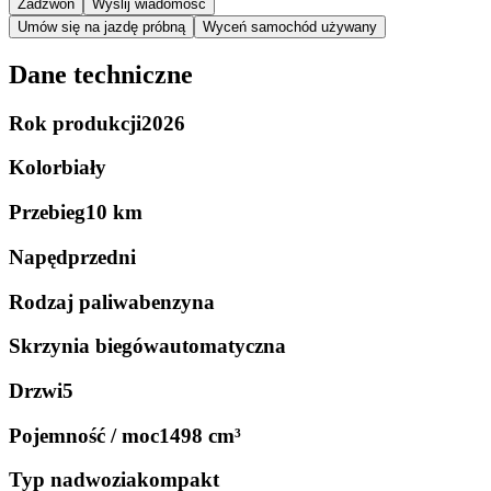
Zadzwoń
Wyślij wiadomość
Umów się na jazdę próbną
Wyceń samochód używany
Dane techniczne
Rok produkcji
2026
Kolor
biały
Przebieg
10 km
Napęd
przedni
Rodzaj paliwa
benzyna
Skrzynia biegów
automatyczna
Drzwi
5
Pojemność / moc
1498 cm³
Typ nadwozia
kompakt