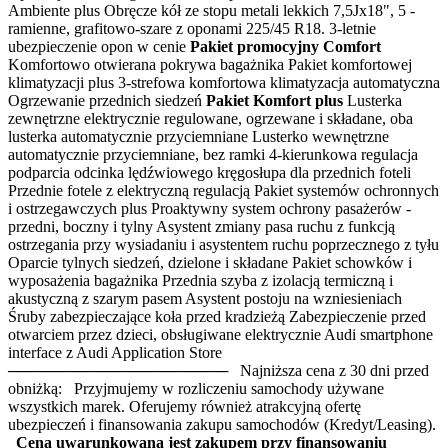
Ambiente plus Obręcze kół ze stopu metali lekkich 7,5Jx18", 5 -
ramienne, grafitowo-szare z oponami 225/45 R18. 3-letnie
ubezpieczenie opon w cenie
Pakiet promocyjny Comfort
Komfortowo otwierana pokrywa bagażnika Pakiet komfortowej
klimatyzacji plus 3-strefowa komfortowa klimatyzacja automatyczna
Ogrzewanie przednich siedzeń
Pakiet Komfort plus
Lusterka
zewnętrzne elektrycznie regulowane, ogrzewane i składane, oba
lusterka automatycznie przyciemniane Lusterko wewnętrzne
automatycznie przyciemniane, bez ramki 4-kierunkowa regulacja
podparcia odcinka lędźwiowego kręgosłupa dla przednich foteli
Przednie fotele z elektryczną regulacją Pakiet systemów ochronnych
i ostrzegawczych plus Proaktywny system ochrony pasażerów -
przedni, boczny i tylny Asystent zmiany pasa ruchu z funkcją
ostrzegania przy wysiadaniu i asystentem ruchu poprzecznego z tyłu
Oparcie tylnych siedzeń, dzielone i składane Pakiet schowków i
wyposażenia bagażnika Przednia szyba z izolacją termiczną i
akustyczną z szarym pasem Asystent postoju na wzniesieniach
Śruby zabezpieczające koła przed kradzieżą Zabezpieczenie przed
otwarciem przez dzieci, obsługiwane elektrycznie Audi smartphone
interface z Audi Application Store
──────────────────── Najniższa cena z 30 dni przed
obniżką: Przyjmujemy w rozliczeniu samochody używane
wszystkich marek. Oferujemy również atrakcyjną ofertę
ubezpieczeń i finansowania zakupu samochodów (Kredyt/Leasing).
Cena uwarunkowana jest zakupem przy finansowaniu