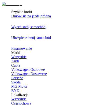
Szybkie kroki
Umów się na jazdę próbną
Wyceń swój samochód
Ubezpiecz swój samochód
Finansowanie
Marki
Wszystkie
Audi
Cupra
Volkswagen Osobowe
Volkswagen Dostawcze
Porsche
Skoda
MG Motor
BYD
Lokalizacje
Wszystkie
Częstochowa