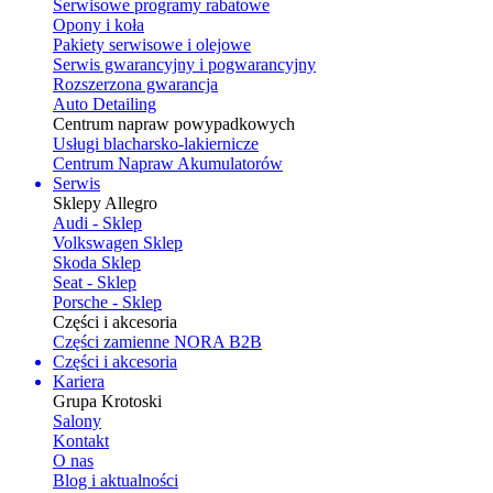
Serwisowe programy rabatowe
Opony i koła
Pakiety serwisowe i olejowe
Serwis gwarancyjny i pogwarancyjny
Rozszerzona gwarancja
Auto Detailing
Centrum napraw powypadkowych
Usługi blacharsko-lakiernicze
Centrum Napraw Akumulatorów
Serwis
Sklepy Allegro
Audi - Sklep
Volkswagen Sklep
Skoda Sklep
Seat - Sklep
Porsche - Sklep
Części i akcesoria
Części zamienne NORA B2B
Części i akcesoria
Kariera
Grupa Krotoski
Salony
Kontakt
O nas
Blog i aktualności