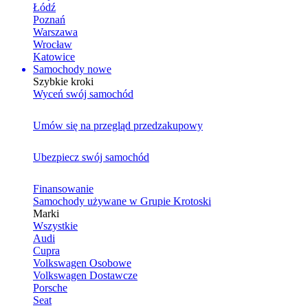
Łódź
Poznań
Warszawa
Wrocław
Katowice
Samochody nowe
Szybkie kroki
Wyceń swój samochód
Umów się na przegląd przedzakupowy
Ubezpiecz swój samochód
Finansowanie
Samochody używane w Grupie Krotoski
Marki
Wszystkie
Audi
Cupra
Volkswagen Osobowe
Volkswagen Dostawcze
Porsche
Seat