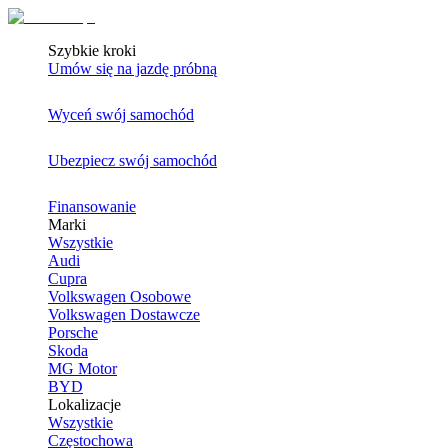
Szybkie kroki
Umów się na jazdę próbną
Wyceń swój samochód
Ubezpiecz swój samochód
Finansowanie
Marki
Wszystkie
Audi
Cupra
Volkswagen Osobowe
Volkswagen Dostawcze
Porsche
Skoda
MG Motor
BYD
Lokalizacje
Wszystkie
Częstochowa