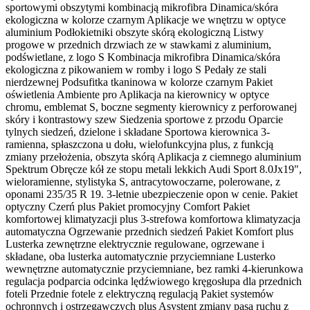
sportowymi obszytymi kombinacją mikrofibra Dinamica/skóra
ekologiczna w kolorze czarnym Aplikacje we wnętrzu w optyce
aluminium Podłokietniki obszyte skórą ekologiczną Listwy
progowe w przednich drzwiach ze w stawkami z aluminium,
podświetlane, z logo S Kombinacja mikrofibra Dinamica/skóra
ekologiczna z pikowaniem w romby i logo S Pedały ze stali
nierdzewnej Podsufitka tkaninowa w kolorze czarnym Pakiet
oświetlenia Ambiente pro Aplikacja na kierownicy w optyce
chromu, emblemat S, boczne segmenty kierownicy z perforowanej
skóry i kontrastowy szew Siedzenia sportowe z przodu Oparcie
tylnych siedzeń, dzielone i składane Sportowa kierownica 3-
ramienna, spłaszczona u dołu, wielofunkcyjna plus, z funkcją
zmiany przełożenia, obszyta skórą Aplikacja z ciemnego aluminium
Spektrum Obręcze kół ze stopu metali lekkich Audi Sport 8.0Jx19",
wieloramienne, stylistyka S, antracytowoczarne, polerowane, z
oponami 235/35 R 19. 3-letnie ubezpieczenie opon w cenie. Pakiet
optyczny Czerń plus Pakiet promocyjny Comfort Pakiet
komfortowej klimatyzacji plus 3-strefowa komfortowa klimatyzacja
automatyczna Ogrzewanie przednich siedzeń Pakiet Komfort plus
Lusterka zewnętrzne elektrycznie regulowane, ogrzewane i
składane, oba lusterka automatycznie przyciemniane Lusterko
wewnętrzne automatycznie przyciemniane, bez ramki 4-kierunkowa
regulacja podparcia odcinka lędźwiowego kręgosłupa dla przednich
foteli Przednie fotele z elektryczną regulacją Pakiet systemów
ochronnych i ostrzegawczych plus Asystent zmiany pasa ruchu z