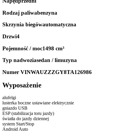
Napęd
przedni
Rodzaj paliwa
benzyna
Skrzynia biegów
automatyczna
Drzwi
4
Pojemność / moc
1498 cm³
Typ nadwozia
sedan / limuzyna
Numer VIN
WAUZZZGY8TA126986
Wyposażenie
alufelgi
lusterka boczne ustawiane elektrycznie
gniazdo USB
ESP (stabilizacja toru jazdy)
światła do jazdy dziennej
system Start/Stop
Android Auto