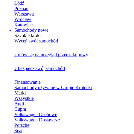
Łódź
Poznań
Warszawa
Wrocław
Katowice
Samochody nowe
Szybkie kroki
Wyceń swój samochód
Umów się na przegląd przedzakupowy
Ubezpiecz swój samochód
Finansowanie
Samochody używane w Grupie Krotoski
Marki
Wszystkie
Audi
Cupra
Volkswagen Osobowe
Volkswagen Dostawcze
Porsche
Seat