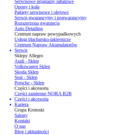
Serwisowe programy rabatowe
Opony i koła
Pakiety serwisowe i olejowe
Serwis gwarancyjny i pogwarancyjny
Rozszerzona gwarancja
Auto Detailing
Centrum napraw powypadkowych
Usługi blacharsko-lakiernicze
Centrum Napraw Akumulatorów
Serwis
Sklepy Allegro
Audi - Sklep
Volkswagen Sklep
Skoda Sklep
Seat - Sklep
Porsche - Sklep
Części i akcesoria
Części zamienne NORA B2B
Części i akcesoria
Kariera
Grupa Krotoski
Salony
Kontakt
O nas
Blog i aktualności