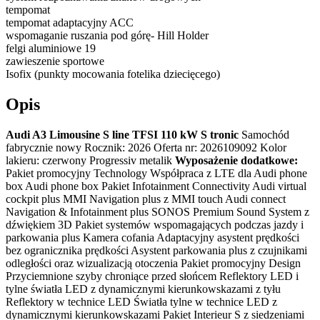
tempomat
tempomat adaptacyjny ACC
wspomaganie ruszania pod górę- Hill Holder
felgi aluminiowe 19
zawieszenie sportowe
Isofix (punkty mocowania fotelika dziecięcego)
Opis
Audi A3 Limousine S line TFSI 110 kW S tronic
Samochód
fabrycznie nowy Rocznik: 2026 Oferta nr: 2026109092 Kolor
lakieru: czerwony Progressiv metalik
Wyposażenie dodatkowe:
Pakiet promocyjny Technology Współpraca z LTE dla Audi phone
box Audi phone box Pakiet Infotainment Connectivity Audi virtual
cockpit plus MMI Navigation plus z MMI touch Audi connect
Navigation & Infotainment plus SONOS Premium Sound System z
dźwiękiem 3D Pakiet systemów wspomagających podczas jazdy i
parkowania plus Kamera cofania Adaptacyjny asystent prędkości
bez ogranicznika prędkości Asystent parkowania plus z czujnikami
odległości oraz wizualizacją otoczenia Pakiet promocyjny Design
Przyciemnione szyby chroniące przed słońcem Reflektory LED i
tylne światła LED z dynamicznymi kierunkowskazami z tyłu
Reflektory w technice LED Światła tylne w technice LED z
dynamicznymi kierunkowskazami Pakiet Interieur S z siedzeniami