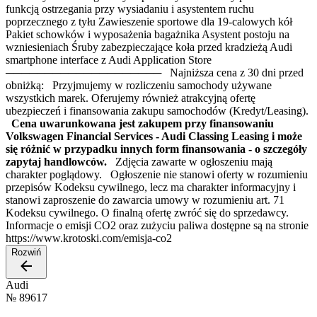
funkcją ostrzegania przy wysiadaniu i asystentem ruchu
poprzecznego z tyłu Zawieszenie sportowe dla 19-calowych kół
Pakiet schowków i wyposażenia bagażnika Asystent postoju na
wzniesieniach Śruby zabezpieczające koła przed kradzieżą Audi
smartphone interface z Audi Application Store
──────────────────── Najniższa cena z 30 dni przed
obniżką: Przyjmujemy w rozliczeniu samochody używane
wszystkich marek. Oferujemy również atrakcyjną ofertę
ubezpieczeń i finansowania zakupu samochodów (Kredyt/Leasing).
Cena uwarunkowana jest zakupem przy finansowaniu
Volkswagen Financial Services - Audi Classing Leasing i może
się różnić w przypadku innych form finansowania - o szczegóły
zapytaj handlowców.
Zdjęcia zawarte w ogłoszeniu mają
charakter poglądowy. Ogłoszenie nie stanowi oferty w rozumieniu
przepisów Kodeksu cywilnego, lecz ma charakter informacyjny i
stanowi zaproszenie do zawarcia umowy w rozumieniu art. 71
Kodeksu cywilnego. O finalną ofertę zwróć się do sprzedawcy.
Informacje o emisji CO2 oraz zużyciu paliwa dostępne są na stronie
https://www.krotoski.com/emisja-co2
Rozwiń
Audi
№
89617