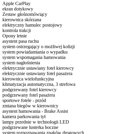
Apple CarPlay
ekran dotykowy
Zestaw głośnomówiący
kierownica skórzana
elektryczny hamulec postojowy
kontrola trakcji
Opony letnie
asystent pasa ruchu
system ostrzegający o możliwej kolizji
system powiadamiania o wypadku
system wspomagania hamowania
system nagłośnienia
elektrycznie ustawiany fotel kierowcy
elektrycznie ustawiany fotel pasażera
kierownica wielofunkcyjna
klimatyzacja automatyczna, 3 strefowa
podgrzewany fotel kierowcy
podgrzewany fotel pasażera
sportowe fotele - przód
zmiana biegów w kierownicy
asystent hamowania - Brake Assist
kamera parkowania tył
lampy przednie w technologii LED
podgrzewane lusterka boczne
system rozpoznawania znaków drogowych