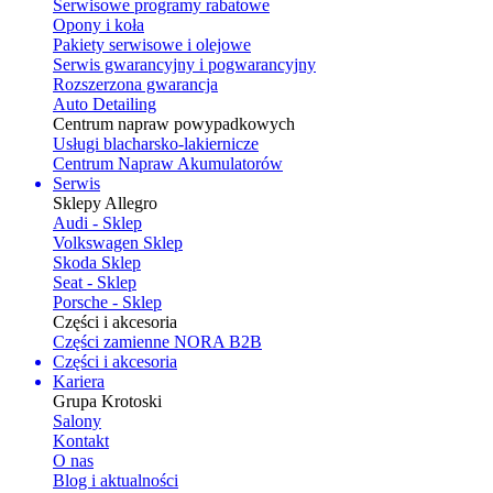
Serwisowe programy rabatowe
Opony i koła
Pakiety serwisowe i olejowe
Serwis gwarancyjny i pogwarancyjny
Rozszerzona gwarancja
Auto Detailing
Centrum napraw powypadkowych
Usługi blacharsko-lakiernicze
Centrum Napraw Akumulatorów
Serwis
Sklepy Allegro
Audi - Sklep
Volkswagen Sklep
Skoda Sklep
Seat - Sklep
Porsche - Sklep
Części i akcesoria
Części zamienne NORA B2B
Części i akcesoria
Kariera
Grupa Krotoski
Salony
Kontakt
O nas
Blog i aktualności