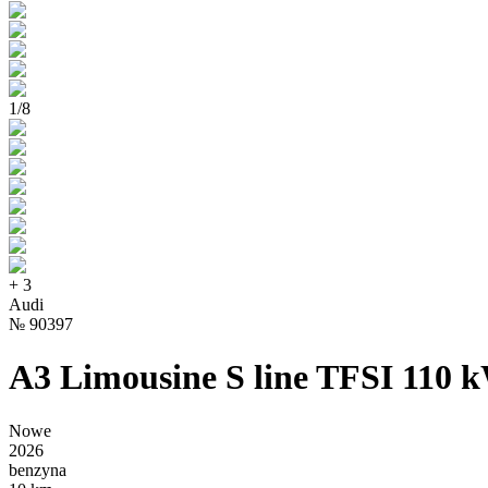
1
/
8
+
3
Audi
№
90397
A3 Limousine S line TFSI 110 k
Nowe
2026
benzyna