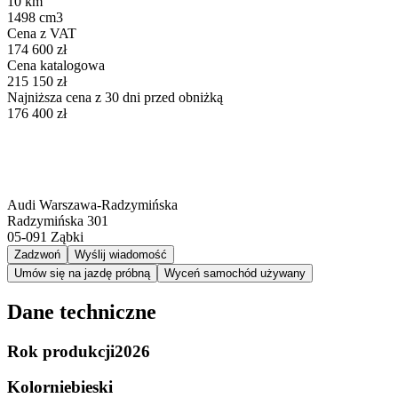
10 km
1498 cm3
Cena z VAT
174 600 zł
Cena katalogowa
215 150 zł
Najniższa cena z 30 dni przed obniżką
176 400 zł
Audi Warszawa-Radzymińska
Radzymińska 301
05-091
Ząbki
Zadzwoń
Wyślij wiadomość
Umów się na jazdę próbną
Wyceń samochód używany
Dane techniczne
Rok produkcji
2026
Kolor
niebieski