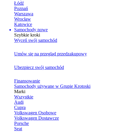
Łódź
Poznań
Warszawa
Wrocław
Katowice
Samochody nowe
Szybkie kroki
Wyceń swój samochód
Umów się na przegląd przedzakupowy
Ubezpiecz swój samochód
Finansowanie
Samochody używane w Grupie Krotoski
Marki
Wszystkie
Audi
Cupra
Volkswagen Osobowe
Volkswagen Dostawcze
Porsche
Seat