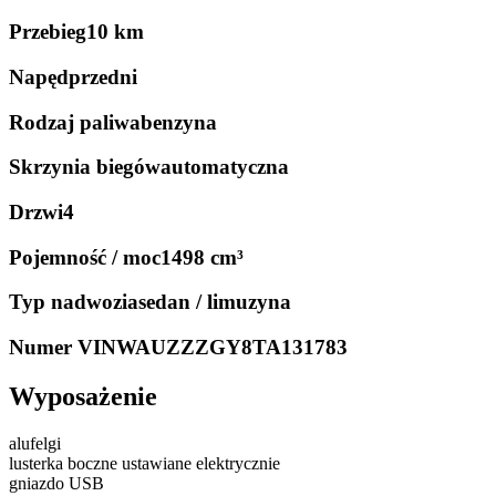
Przebieg
10 km
Napęd
przedni
Rodzaj paliwa
benzyna
Skrzynia biegów
automatyczna
Drzwi
4
Pojemność / moc
1498 cm³
Typ nadwozia
sedan / limuzyna
Numer VIN
WAUZZZGY8TA131783
Wyposażenie
alufelgi
lusterka boczne ustawiane elektrycznie
gniazdo USB