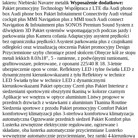
lakieru: Niebieski Navarre metalik
Wyposażenie dodatkowe:
Pakiet promocyjny Technology Współpraca z LTE dla Audi phone
box Audi phone box Pakiet Infotainment Connectivity Audi virtual
cockpit plus MMI Navigation plus z MMI touch Audi connect
Navigation & Infotainment plus SONOS Premium Sound System z
dźwiękiem 3D Pakiet systemów wspomagających podczas jazdy i
parkowania plus Kamera cofania Adaptacyjny asystent prędkości
bez ogranicznika prędkości Asystent parkowania plus z czujnikami
odległości oraz wizualizacją otoczenia Pakiet promocyjny Design
Przyciemnione szyby chroniące przed słońcem Obręcze kół ze stopu
metali lekkich 8.0Jx18", 5 - ramienne, z podwójnymi ramionami,
grafitowoszare, polerowane, z oponami 225/40 R 18. 3-letnie
ubezpieczenie opon w cenie. Reflektory LED i tylne światła LED z
dynamicznymi kierunkowskazami z tyłu Reflektory w technice
LED Światła tylne w technice LED z dynamicznymi
kierunkowskazami Pakiet optyczny Czerń plus Pakiet Interieur z
siedzeniami sportowymi obszytymi tkaniną w kolorze czarnym
Aplikacje we wnętrzu w optyce aluminium Listwy progowe w
przednich drzwiach z wstawkami z aluminium Tkanina Routine
Siedzenia sportowe z przodu Pakiet promocyjny Comfort Pakiet
komfortowej klimatyzacji plus 3-strefowa komfortowa klimatyzacja
automatyczna Ogrzewanie przednich siedzeń Pakiet Komfort plus
Lusterka zewnętrzne elektrycznie regulowane, ogrzewane i
składane, oba lusterka automatycznie przyciemniane Lusterko
wewnętrzne automatycznie przyciemniane, bez ramki 4-kierunkowa