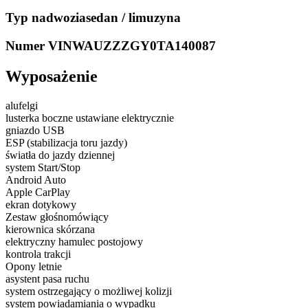
Typ nadwozia
sedan / limuzyna
Numer VIN
WAUZZZGY0TA140087
Wyposażenie
alufelgi
lusterka boczne ustawiane elektrycznie
gniazdo USB
ESP (stabilizacja toru jazdy)
światła do jazdy dziennej
system Start/Stop
Android Auto
Apple CarPlay
ekran dotykowy
Zestaw głośnomówiący
kierownica skórzana
elektryczny hamulec postojowy
kontrola trakcji
Opony letnie
asystent pasa ruchu
system ostrzegający o możliwej kolizji
system powiadamiania o wypadku