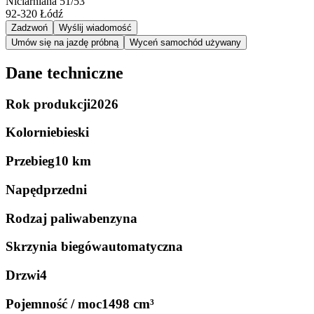
Niciarniana 51/53
92-320
Łódź
Zadzwoń
Wyślij wiadomość
Umów się na jazdę próbną
Wyceń samochód używany
Dane techniczne
Rok produkcji
2026
Kolor
niebieski
Przebieg
10 km
Napęd
przedni
Rodzaj paliwa
benzyna
Skrzynia biegów
automatyczna
Drzwi
4
Pojemność / moc
1498 cm³