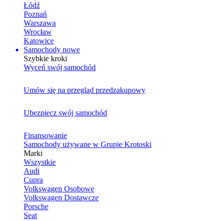
Łódź
Poznań
Warszawa
Wrocław
Katowice
Samochody nowe
Szybkie kroki
Wyceń swój samochód
Umów się na przegląd przedzakupowy
Ubezpiecz swój samochód
Finansowanie
Samochody używane w Grupie Krotoski
Marki
Wszystkie
Audi
Cupra
Volkswagen Osobowe
Volkswagen Dostawcze
Porsche
Seat