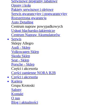
Serwisowe programy rabatowe
Opony i koła
Pakiety serwisowe i olejowe
Serwis gwarancyjny i pogwarancyjny
Rozszerzona gwarancja
Auto Detailing
Centrum napraw powypadkowych
Usługi blacharsko-lakiernicze
Centrum Napraw Akumulatorów
Serwis
Sklepy Allegro
Audi - Sklep
Volkswagen Sklep
Skoda Sklep
Seat - Sklep
Porsche - Sklep
Części i akcesoria
Części zamienne NORA B2B
Części i akcesoria
Kariera
Grupa Krotoski
Salony
Kontakt
O nas
Blog i aktualności