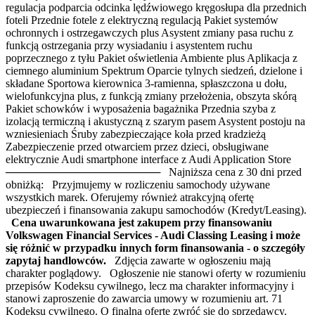
regulacja podparcia odcinka lędźwiowego kręgosłupa dla przednich
foteli Przednie fotele z elektryczną regulacją Pakiet systemów
ochronnych i ostrzegawczych plus Asystent zmiany pasa ruchu z
funkcją ostrzegania przy wysiadaniu i asystentem ruchu
poprzecznego z tyłu Pakiet oświetlenia Ambiente plus Aplikacja z
ciemnego aluminium Spektrum Oparcie tylnych siedzeń, dzielone i
składane Sportowa kierownica 3-ramienna, spłaszczona u dołu,
wielofunkcyjna plus, z funkcją zmiany przełożenia, obszyta skórą
Pakiet schowków i wyposażenia bagażnika Przednia szyba z
izolacją termiczną i akustyczną z szarym pasem Asystent postoju na
wzniesieniach Śruby zabezpieczające koła przed kradzieżą
Zabezpieczenie przed otwarciem przez dzieci, obsługiwane
elektrycznie Audi smartphone interface z Audi Application Store
──────────────────── Najniższa cena z 30 dni przed
obniżką: Przyjmujemy w rozliczeniu samochody używane
wszystkich marek. Oferujemy również atrakcyjną ofertę
ubezpieczeń i finansowania zakupu samochodów (Kredyt/Leasing).
Cena uwarunkowana jest zakupem przy finansowaniu
Volkswagen Financial Services - Audi Classing Leasing i może
się różnić w przypadku innych form finansowania - o szczegóły
zapytaj handlowców.
Zdjęcia zawarte w ogłoszeniu mają
charakter poglądowy. Ogłoszenie nie stanowi oferty w rozumieniu
przepisów Kodeksu cywilnego, lecz ma charakter informacyjny i
stanowi zaproszenie do zawarcia umowy w rozumieniu art. 71
Kodeksu cywilnego. O finalną ofertę zwróć się do sprzedawcy.