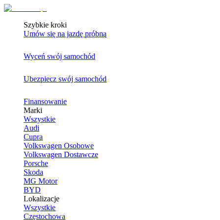
Szybkie kroki
Umów się na jazdę próbną
Wyceń swój samochód
Ubezpiecz swój samochód
Finansowanie
Marki
Wszystkie
Audi
Cupra
Volkswagen Osobowe
Volkswagen Dostawcze
Porsche
Skoda
MG Motor
BYD
Lokalizacje
Wszystkie
Częstochowa