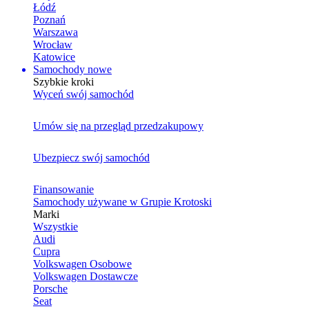
Łódź
Poznań
Warszawa
Wrocław
Katowice
Samochody nowe
Szybkie kroki
Wyceń swój samochód
Umów się na przegląd przedzakupowy
Ubezpiecz swój samochód
Finansowanie
Samochody używane w Grupie Krotoski
Marki
Wszystkie
Audi
Cupra
Volkswagen Osobowe
Volkswagen Dostawcze
Porsche
Seat