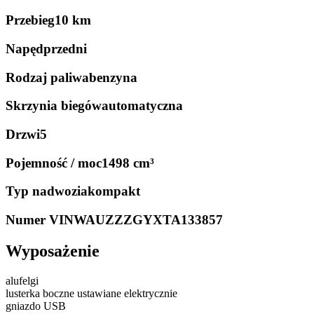
Przebieg
10 km
Napęd
przedni
Rodzaj paliwa
benzyna
Skrzynia biegów
automatyczna
Drzwi
5
Pojemność / moc
1498 cm³
Typ nadwozia
kompakt
Numer VIN
WAUZZZGYXTA133857
Wyposażenie
alufelgi
lusterka boczne ustawiane elektrycznie
gniazdo USB