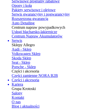
Serwisowe programy rabatowe
Opony i koła
Pakiety serwisowe i olejowe
Serwis gwarancyjny i pogwarancyjny
Rozszerzona gwarancja
Auto Detailing
Centrum napraw powypadkowych
Usługi blacharsko-lakiernicze
Centrum Napraw Akumulatorów
Serwis
Sklepy Allegro
Audi - Sklep
Volkswagen Sklep
Skoda Sklep
Seat - Sklep
Porsche - Sklep
Części i akcesoria
Części zamienne NORA B2B
Części i akcesoria
Kariera
Grupa Krotoski
Salony
Kontakt
O nas
Blog i aktualności