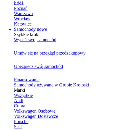
Łódź
Poznań
Warszawa
Wrocław
Katowice
Samochody nowe
Szybkie kroki
Wyceń swój samochód
Umów się na przegląd przedzakupowy
Ubezpiecz swój samochód
Finansowanie
Samochody używane w Grupie Krotoski
Marki
Wszystkie
Audi
Cupra
Volkswagen Osobowe
Volkswagen Dostawcze
Porsche
Seat