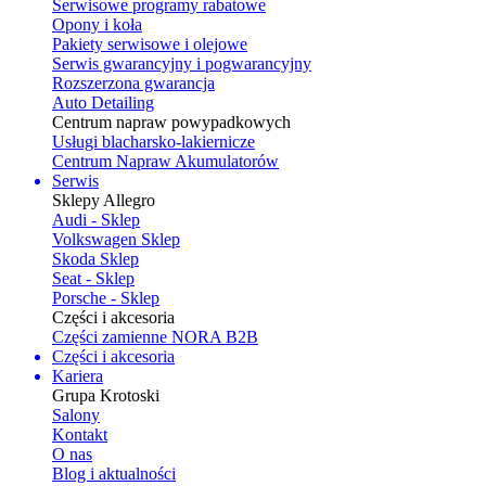
Serwisowe programy rabatowe
Opony i koła
Pakiety serwisowe i olejowe
Serwis gwarancyjny i pogwarancyjny
Rozszerzona gwarancja
Auto Detailing
Centrum napraw powypadkowych
Usługi blacharsko-lakiernicze
Centrum Napraw Akumulatorów
Serwis
Sklepy Allegro
Audi - Sklep
Volkswagen Sklep
Skoda Sklep
Seat - Sklep
Porsche - Sklep
Części i akcesoria
Części zamienne NORA B2B
Części i akcesoria
Kariera
Grupa Krotoski
Salony
Kontakt
O nas
Blog i aktualności