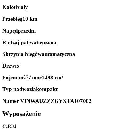
Kolor
biały
Przebieg
10 km
Napęd
przedni
Rodzaj paliwa
benzyna
Skrzynia biegów
automatyczna
Drzwi
5
Pojemność / moc
1498 cm³
Typ nadwozia
kompakt
Numer VIN
WAUZZZGYXTA107002
Wyposażenie
alufelgi