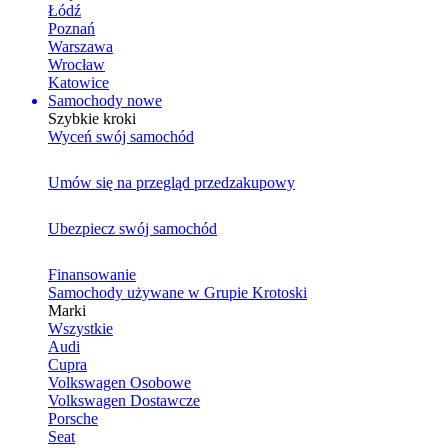
Łódź
Poznań
Warszawa
Wrocław
Katowice
Samochody nowe
Szybkie kroki
Wyceń swój samochód
Umów się na przegląd przedzakupowy
Ubezpiecz swój samochód
Finansowanie
Samochody używane w Grupie Krotoski
Marki
Wszystkie
Audi
Cupra
Volkswagen Osobowe
Volkswagen Dostawcze
Porsche
Seat