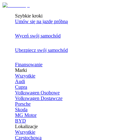
Szybkie kroki
Umów się na jazdę próbną
Wyceń swój samochód
Ubezpiecz swój samochód
Finansowanie
Marki
Wszystkie
Audi
Cupra
Volkswagen Osobowe
Volkswagen Dostawcze
Porsche
Skoda
MG Motor
BYD
Lokalizacje
Wszystkie
Częstochowa