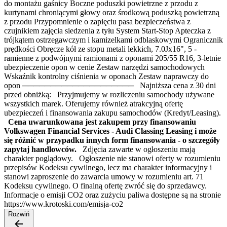
do montażu gaśnicy Boczne poduszki powietrzne z przodu z
kurtynami chroniącymi głowy oraz środkową poduszką powietrzną
z przodu Przypomnienie o zapięciu pasa bezpieczeństwa z
czujnikiem zajęcia siedzenia z tyłu System Start-Stop Apteczka z
trójkątem ostrzegawczym i kamizelkami odblaskowymi Ogranicznik
prędkości Obręcze kół ze stopu metali lekkich, 7.0Jx16", 5 -
ramienne z podwójnymi ramionami z oponami 205/55 R16, 3-letnie
ubezpieczenie opon w cenie Zestaw narzędzi samochodowych
Wskaźnik kontrolny ciśnienia w oponach Zestaw naprawczy do
opon ──────────────────── Najniższa cena z 30 dni
przed obniżką: Przyjmujemy w rozliczeniu samochody używane
wszystkich marek. Oferujemy również atrakcyjną ofertę
ubezpieczeń i finansowania zakupu samochodów (Kredyt/Leasing).
Cena uwarunkowana jest zakupem przy finansowaniu
Volkswagen Financial Services - Audi Classing Leasing i może
się różnić w przypadku innych form finansowania - o szczegóły
zapytaj handlowców.
Zdjęcia zawarte w ogłoszeniu mają
charakter poglądowy. Ogłoszenie nie stanowi oferty w rozumieniu
przepisów Kodeksu cywilnego, lecz ma charakter informacyjny i
stanowi zaproszenie do zawarcia umowy w rozumieniu art. 71
Kodeksu cywilnego. O finalną ofertę zwróć się do sprzedawcy.
Informacje o emisji CO2 oraz zużyciu paliwa dostępne są na stronie
https://www.krotoski.com/emisja-co2
Rozwiń