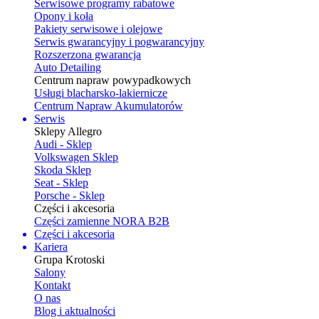
Serwisowe programy rabatowe
Opony i koła
Pakiety serwisowe i olejowe
Serwis gwarancyjny i pogwarancyjny
Rozszerzona gwarancja
Auto Detailing
Centrum napraw powypadkowych
Usługi blacharsko-lakiernicze
Centrum Napraw Akumulatorów
Serwis
Sklepy Allegro
Audi - Sklep
Volkswagen Sklep
Skoda Sklep
Seat - Sklep
Porsche - Sklep
Części i akcesoria
Części zamienne NORA B2B
Części i akcesoria
Kariera
Grupa Krotoski
Salony
Kontakt
O nas
Blog i aktualności