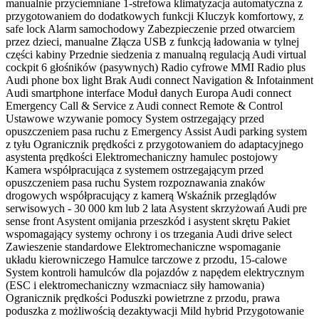
manualnie przyciemniane 1-strefowa klimatyzacja automatyczna z
przygotowaniem do dodatkowych funkcji Kluczyk komfortowy, z
safe lock Alarm samochodowy Zabezpieczenie przed otwarciem
przez dzieci, manualne Złącza USB z funkcją ładowania w tylnej
części kabiny Przednie siedzenia z manualną regulacją Audi virtual
cockpit 6 głośników (pasywnych) Radio cyfrowe MMI Radio plus
Audi phone box light Brak Audi connect Navigation & Infotainment
Audi smartphone interface Moduł danych Europa Audi connect
Emergency Call & Service z Audi connect Remote & Control
Ustawowe wzywanie pomocy System ostrzegający przed
opuszczeniem pasa ruchu z Emergency Assist Audi parking system
z tyłu Ogranicznik prędkości z przygotowaniem do adaptacyjnego
asystenta prędkości Elektromechaniczny hamulec postojowy
Kamera współpracująca z systemem ostrzegającym przed
opuszczeniem pasa ruchu System rozpoznawania znaków
drogowych współpracujący z kamerą Wskaźnik przeglądów
serwisowych - 30 000 km lub 2 lata Asystent skrzyżowań Audi pre
sense front Asystent omijania przeszkód i asystent skrętu Pakiet
wspomagający systemy ochrony i os trzegania Audi drive select
Zawieszenie standardowe Elektromechaniczne wspomaganie
układu kierowniczego Hamulce tarczowe z przodu, 15-calowe
System kontroli hamulców dla pojazdów z napędem elektrycznym
(ESC i elektromechaniczny wzmacniacz siły hamowania)
Ogranicznik prędkości Poduszki powietrzne z przodu, prawa
poduszka z możliwością dezaktywacji Mild hybrid Przygotowanie