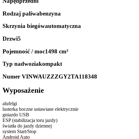
Napęd
przedni
Rodzaj paliwa
benzyna
Skrzynia biegów
automatyczna
Drzwi
5
Pojemność / moc
1498 cm³
Typ nadwozia
kompakt
Numer VIN
WAUZZZGY2TA118348
Wyposażenie
alufelgi
lusterka boczne ustawiane elektrycznie
gniazdo USB
ESP (stabilizacja toru jazdy)
światła do jazdy dziennej
system Start/Stop
Android Auto