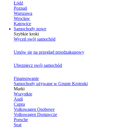
Łódź
Poznań
Warszawa
Wrocław
Katowice
Samochody nowe
Szybkie kroki
Wyceń swój samochód
Umów się na przegląd przedzakupowy
Ubezpiecz swój samochód
Finansowanie
Samochody używane w Grupie Krotoski
Marki
Wszystkie
Audi
Cupra
Volkswagen Osobowe
Volkswagen Dostawcze
Porsche
Seat