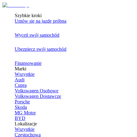
Szybkie kroki
Umów się na jazdę próbną
Wyceń swój samochód
Ubezpiecz swój samochód
Finansowanie
Marki
Wszystkie
Audi
Cupra
Volkswagen Osobowe
Volkswagen Dostawcze
Porsche
Skoda
MG Motor
BYD
Lokalizacje
Wszystkie
Częstochowa