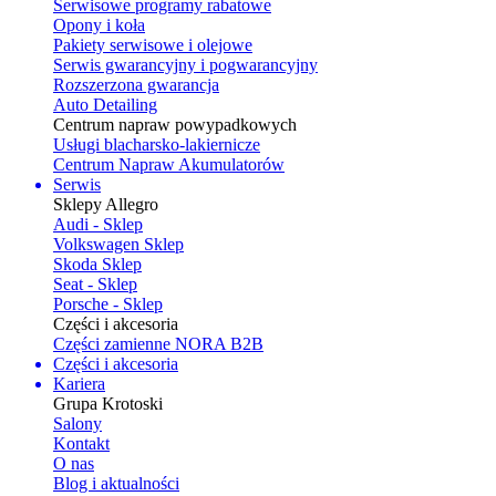
Serwisowe programy rabatowe
Opony i koła
Pakiety serwisowe i olejowe
Serwis gwarancyjny i pogwarancyjny
Rozszerzona gwarancja
Auto Detailing
Centrum napraw powypadkowych
Usługi blacharsko-lakiernicze
Centrum Napraw Akumulatorów
Serwis
Sklepy Allegro
Audi - Sklep
Volkswagen Sklep
Skoda Sklep
Seat - Sklep
Porsche - Sklep
Części i akcesoria
Części zamienne NORA B2B
Części i akcesoria
Kariera
Grupa Krotoski
Salony
Kontakt
O nas
Blog i aktualności