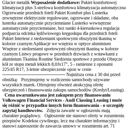
Glacier metalik
Wyposażenie dodatkowe:
Pakiet komfortowej
klimatyzacji plus 3-strefowa komfortowa klimatyzacja automatyczna
Ogrzewanie przednich foteli Pakiet Komfort plus Lusterka
zewnętrzne elektrycznie regulowane, ogrzewane i składane, oba
lusterka automatycznie przyciemniane Lusterko wewnętrzne
automatycznie przyciemniane, bez ramki 4-kierunkowa regulacja
podparcia odcinka lędźwiowego kręgosłupa dla przednich foteli
Pakiet Interieur z siedzeniami sportowymi obszytymi tkaniną w
kolorze czarnym Aplikacje we wnętrzu w optyce aluminium
Wnętrze z siedzeniami sportowymi obszytymi tkaniną w kolorze
czarnym Listwy progowe w przednich drzwiach z wstawkami z
aluminium Tkanina Routine Siedzenia sportowe z przodu Obręcze
kół ze stopu metali lekkich 8,0Jx17", 5 - ramienne z oponami
225/45 R17, 3-letnie ubezpieczenie opon w cenie
──────────────────── Najniższa cena z 30 dni przed
obniżką: Przyjmujemy w rozliczeniu samochody używane
wszystkich marek. Oferujemy również atrakcyjną ofertę
ubezpieczeń i finansowania zakupu samochodów (Kredyt/Leasing).
Cena uwarunkowana jest zakupem przy finansowaniu
Volkswagen Financial Services - Audi Classing Leasing i może
się różnić w przypadku innych form finansowania - o szczegóły
zapytaj handlowców.
Zdjęcia zawarte w ogłoszeniu mają
charakter poglądowy. Ogłoszenie nie stanowi oferty w rozumieniu
przepisów Kodeksu cywilnego, lecz ma charakter informacyjny i
stanowi zaproszenie do zawarcia umowy w rozumieniu art. 71