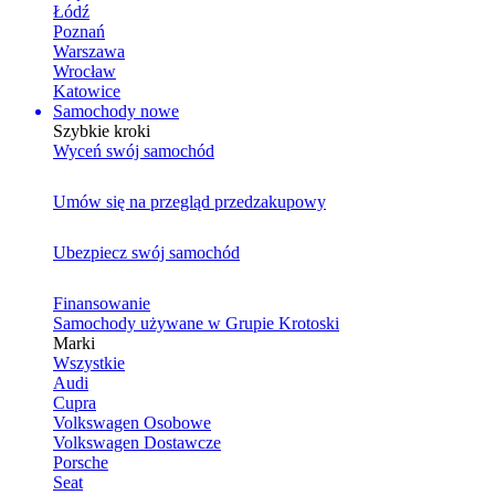
Łódź
Poznań
Warszawa
Wrocław
Katowice
Samochody nowe
Szybkie kroki
Wyceń swój samochód
Umów się na przegląd przedzakupowy
Ubezpiecz swój samochód
Finansowanie
Samochody używane w Grupie Krotoski
Marki
Wszystkie
Audi
Cupra
Volkswagen Osobowe
Volkswagen Dostawcze
Porsche
Seat