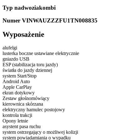
Typ nadwozia
kombi
Numer VIN
WAUZZZFU1TN008835
Wyposażenie
alufelgi
lusterka boczne ustawiane elektrycznie
gniazdo USB
ESP (stabilizacja toru jazdy)
światła do jazdy dziennej
system Start/Stop
Android Auto
Apple CarPlay
ekran dotykowy
Zestaw głośnomówiący
kierownica skórzana
elektryczny hamulec postojowy
kontrola trakcji
Opony letnie
asystent pasa ruchu
system ostrzegający o możliwej kolizji
system powiadamiania o wypadku