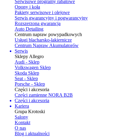
Serwisowe programy rabatowe
Opony i koła
Pakiety serwisowe i olejowe
Serwis gwarancyjny i pogwarancyjny
Rozszerzona gwarancja
Auto Detailing
Centrum napraw powypadkowych
Usługi blacharsko-lakiernicze
Centrum Napraw Akumulatorów
Serwis
Sklepy Allegro
Audi - Sklep
Volkswagen Sklep
Skoda Sklep
Seat - Sklep
Porsche - Sklep
Części i akcesoria
Części zamienne NORA B2B
Części i akcesoria
Kariera
Grupa Krotoski
Salony
Kontakt
O nas
Blog i aktualności