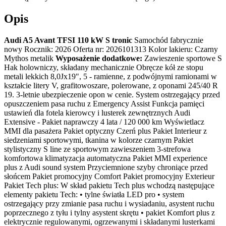
Opis
Audi A5 Avant TFSI 110 kW S tronic
Samochód fabrycznie
nowy Rocznik: 2026 Oferta nr: 2026101313 Kolor lakieru: Czarny
Mythos metalik
Wyposażenie dodatkowe:
Zawieszenie sportowe S
Hak holowniczy, składany mechanicznie Obręcze kół ze stopu
metali lekkich 8,0Jx19", 5 - ramienne, z podwójnymi ramionami w
kształcie litery V, grafitowoszare, polerowane, z oponami 245/40 R
19. 3-letnie ubezpieczenie opon w cenie. System ostrzegający przed
opuszczeniem pasa ruchu z Emergency Assist Funkcja pamięci
ustawień dla fotela kierowcy i lusterek zewnętrznych Audi
Extensive - Pakiet naprawczy 4 lata / 120 000 km Wyświetlacz
MMI dla pasażera Pakiet optyczny Czerń plus Pakiet Interieur z
siedzeniami sportowymi, tkanina w kolorze czarnym Pakiet
stylistyczny S line ze sportowym zawieszeniem 3-strefowa
komfortowa klimatyzacja automatyczna Pakiet MMI experience
plus z Audi sound system Przyciemnione szyby chroniące przed
słońcem Pakiet promocyjny Comfort Pakiet promocyjny Exterieur
Pakiet Tech plus: W skład pakietu Tech plus wchodzą następujące
elementy pakietu Tech: • tylne światła LED pro • system
ostrzegający przy zmianie pasa ruchu i wysiadaniu, asystent ruchu
poprzecznego z tyłu i tylny asystent skrętu • pakiet Komfort plus z
elektrycznie regulowanymi, ogrzewanymi i składanymi lusterkami