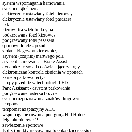
system wspomagania hamowania
system nagłośnienia
elektrycznie ustawiany fotel kierowcy
elektrycznie ustawiany fotel pasażera
hak
kierownica wielofunkcyjna
podgrzewany fotel kierowcy
podgrzewany fotel pasażera
sportowe fotele - przód
zmiana biegów w kierownicy
asystent (czujnik) martwego pola
asystent hamowania - Brake Assist
dynamiczne światła doświetlające zakręty
elektroniczna kontrola ciśnienia w oponach
kamera parkowania tył
lampy przednie w technologii LED
Park Assistant - asystent parkowania
podgrzewane lusterka boczne
system rozpoznawania znaków drogowych
tempomat
tempomat adaptacyjny ACC
wspomaganie ruszania pod górę- Hill Holder
felgi aluminiowe 19
zawieszenie sportowe
Isofix (punkty mocowania fotelika dziecięcego)