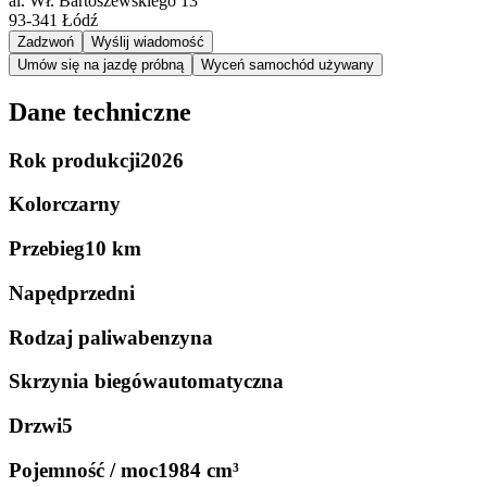
al. Wł. Bartoszewskiego 13
93-341
Łódź
Zadzwoń
Wyślij wiadomość
Umów się na jazdę próbną
Wyceń samochód używany
Dane techniczne
Rok produkcji
2026
Kolor
czarny
Przebieg
10 km
Napęd
przedni
Rodzaj paliwa
benzyna
Skrzynia biegów
automatyczna
Drzwi
5
Pojemność / moc
1984 cm³