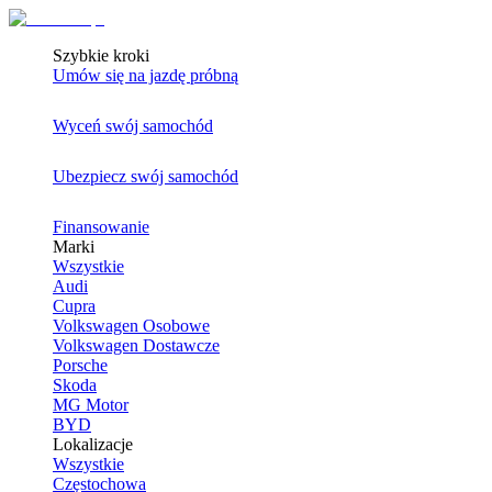
Szybkie kroki
Umów się na jazdę próbną
Wyceń swój samochód
Ubezpiecz swój samochód
Finansowanie
Marki
Wszystkie
Audi
Cupra
Volkswagen Osobowe
Volkswagen Dostawcze
Porsche
Skoda
MG Motor
BYD
Lokalizacje
Wszystkie
Częstochowa