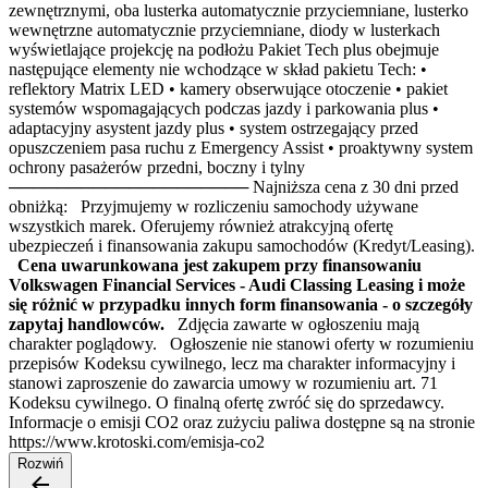
zewnętrznymi, oba lusterka automatycznie przyciemniane, lusterko
wewnętrzne automatycznie przyciemniane, diody w lusterkach
wyświetlające projekcję na podłożu Pakiet Tech plus obejmuje
następujące elementy nie wchodzące w skład pakietu Tech: •
reflektory Matrix LED • kamery obserwujące otoczenie • pakiet
systemów wspomagających podczas jazdy i parkowania plus •
adaptacyjny asystent jazdy plus • system ostrzegający przed
opuszczeniem pasa ruchu z Emergency Assist • proaktywny system
ochrony pasażerów przedni, boczny i tylny
──────────────────── Najniższa cena z 30 dni przed
obniżką: Przyjmujemy w rozliczeniu samochody używane
wszystkich marek. Oferujemy również atrakcyjną ofertę
ubezpieczeń i finansowania zakupu samochodów (Kredyt/Leasing).
Cena uwarunkowana jest zakupem przy finansowaniu
Volkswagen Financial Services - Audi Classing Leasing i może
się różnić w przypadku innych form finansowania - o szczegóły
zapytaj handlowców.
Zdjęcia zawarte w ogłoszeniu mają
charakter poglądowy. Ogłoszenie nie stanowi oferty w rozumieniu
przepisów Kodeksu cywilnego, lecz ma charakter informacyjny i
stanowi zaproszenie do zawarcia umowy w rozumieniu art. 71
Kodeksu cywilnego. O finalną ofertę zwróć się do sprzedawcy.
Informacje o emisji CO2 oraz zużyciu paliwa dostępne są na stronie
https://www.krotoski.com/emisja-co2
Rozwiń