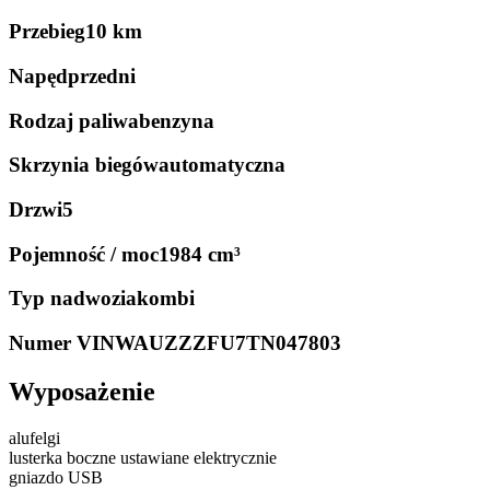
Przebieg
10 km
Napęd
przedni
Rodzaj paliwa
benzyna
Skrzynia biegów
automatyczna
Drzwi
5
Pojemność / moc
1984 cm³
Typ nadwozia
kombi
Numer VIN
WAUZZZFU7TN047803
Wyposażenie
alufelgi
lusterka boczne ustawiane elektrycznie
gniazdo USB