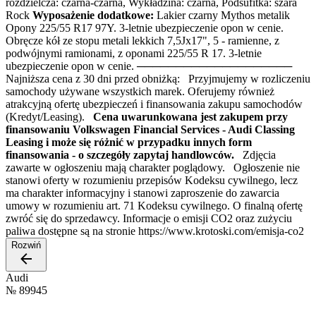
rozdzielcza: czarna-czarna, Wykładzina: czarna, Podsufitka: szara
Rock
Wyposażenie dodatkowe:
Lakier czarny Mythos metalik
Opony 225/55 R17 97Y. 3-letnie ubezpieczenie opon w cenie.
Obręcze kół ze stopu metali lekkich 7,5Jx17", 5 - ramienne, z
podwójnymi ramionami, z oponami 225/55 R 17. 3-letnie
ubezpieczenie opon w cenie. ────────────────────
Najniższa cena z 30 dni przed obniżką: Przyjmujemy w rozliczeniu
samochody używane wszystkich marek. Oferujemy również
atrakcyjną ofertę ubezpieczeń i finansowania zakupu samochodów
(Kredyt/Leasing).
Cena uwarunkowana jest zakupem przy
finansowaniu Volkswagen Financial Services - Audi Classing
Leasing i może się różnić w przypadku innych form
finansowania - o szczegóły zapytaj handlowców.
Zdjęcia
zawarte w ogłoszeniu mają charakter poglądowy. Ogłoszenie nie
stanowi oferty w rozumieniu przepisów Kodeksu cywilnego, lecz
ma charakter informacyjny i stanowi zaproszenie do zawarcia
umowy w rozumieniu art. 71 Kodeksu cywilnego. O finalną ofertę
zwróć się do sprzedawcy. Informacje o emisji CO2 oraz zużyciu
paliwa dostępne są na stronie https://www.krotoski.com/emisja-co2
Rozwiń
Audi
№
89945