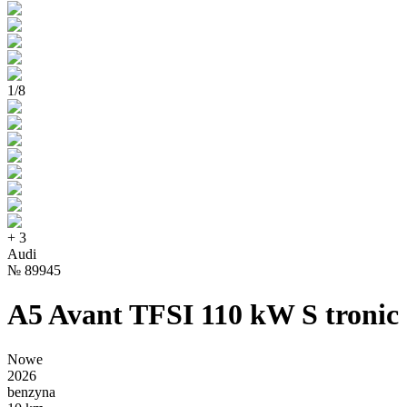
1
/
8
+
3
Audi
№
89945
A5 Avant TFSI 110 kW S tronic
Nowe
2026
benzyna