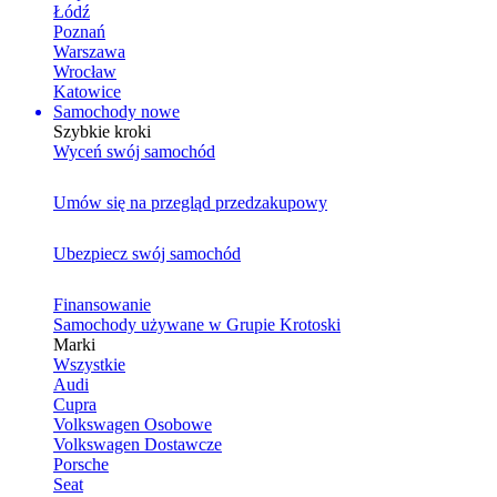
Łódź
Poznań
Warszawa
Wrocław
Katowice
Samochody nowe
Szybkie kroki
Wyceń swój samochód
Umów się na przegląd przedzakupowy
Ubezpiecz swój samochód
Finansowanie
Samochody używane w Grupie Krotoski
Marki
Wszystkie
Audi
Cupra
Volkswagen Osobowe
Volkswagen Dostawcze
Porsche
Seat