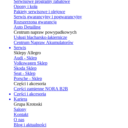
Serwisowe programy rabatowe
Opony i koła
Pakiety serwisowe i olejowe
Serwis gwarancyjny i pogwarancyjny
Rozszerzona gwarancja
Auto Detailing
Centrum napraw powypadkowych
Usługi blacharsko-lakiernicze
Centrum Napraw Akumulatorów
Serwis
Sklepy Allegro
Audi - Sklep
Volkswagen Sklep
Skoda Sklep
Seat - Sklep
Porsche - Sklep
Części i akcesoria
Części zamienne NORA B2B
Części i akcesoria
Kariera
Grupa Krotoski
Salony
Kontakt
O nas
Blog i aktualności