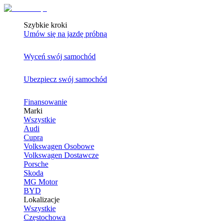
Szybkie kroki
Umów się na jazdę próbną
Wyceń swój samochód
Ubezpiecz swój samochód
Finansowanie
Marki
Wszystkie
Audi
Cupra
Volkswagen Osobowe
Volkswagen Dostawcze
Porsche
Skoda
MG Motor
BYD
Lokalizacje
Wszystkie
Częstochowa