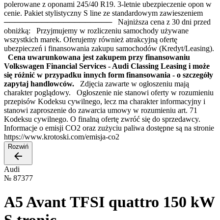
polerowane z oponami 245/40 R19. 3-letnie ubezpieczenie opon w
cenie. Pakiet stylistyczny S line ze standardowym zawieszeniem
──────────────────── Najniższa cena z 30 dni przed
obniżką: Przyjmujemy w rozliczeniu samochody używane
wszystkich marek. Oferujemy również atrakcyjną ofertę
ubezpieczeń i finansowania zakupu samochodów (Kredyt/Leasing).
Cena uwarunkowana jest zakupem przy finansowaniu
Volkswagen Financial Services - Audi Classing Leasing i może
się różnić w przypadku innych form finansowania - o szczegóły
zapytaj handlowców.
Zdjęcia zawarte w ogłoszeniu mają
charakter poglądowy. Ogłoszenie nie stanowi oferty w rozumieniu
przepisów Kodeksu cywilnego, lecz ma charakter informacyjny i
stanowi zaproszenie do zawarcia umowy w rozumieniu art. 71
Kodeksu cywilnego. O finalną ofertę zwróć się do sprzedawcy.
Informacje o emisji CO2 oraz zużyciu paliwa dostępne są na stronie
https://www.krotoski.com/emisja-co2
Rozwiń
Audi
№
87377
A5 Avant TFSI quattro 150 kW