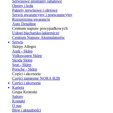
Serwisowe programy rabatowe
Opony i koła
Pakiety serwisowe i olejowe
Serwis gwarancyjny i pogwarancyjny
Rozszerzona gwarancja
Auto Detailing
Centrum napraw powypadkowych
Usługi blacharsko-lakiernicze
Centrum Napraw Akumulatorów
Serwis
Sklepy Allegro
Audi - Sklep
Volkswagen Sklep
Skoda Sklep
Seat - Sklep
Porsche - Sklep
Części i akcesoria
Części zamienne NORA B2B
Części i akcesoria
Kariera
Grupa Krotoski
Salony
Kontakt
O nas
Blog i aktualności