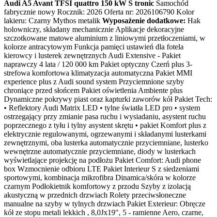
Audi A5 Avant TFSI quattro 150 kW S tronic
Samochód
fabrycznie nowy Rocznik: 2026 Oferta nr: 2026106790 Kolor
lakieru: Czarny Mythos metalik
Wyposażenie dodatkowe:
Hak
holowniczy, składany mechanicznie Aplikacje dekoracyjne
szczotkowane matowe aluminium z liniowymi przetłoczeniami, w
kolorze antracytowym Funkcja pamięci ustawień dla fotela
kierowcy i lusterek zewnętrznych Audi Extensive - Pakiet
naprawczy 4 lata / 120 000 km Pakiet optyczny Czerń plus 3-
strefowa komfortowa klimatyzacja automatyczna Pakiet MMI
experience plus z Audi sound system Przyciemnione szyby
chroniące przed słońcem Pakiet oświetlenia Ambiente plus
Dynamiczne pokrywy piast oraz kapturki zaworów kół Pakiet Tech:
• Reflektory Audi Matrix LED • tylne światła LED pro • system
ostrzegający przy zmianie pasa ruchu i wysiadaniu, asystent ruchu
poprzecznego z tyłu i tylny asystent skrętu • pakiet Komfort plus z
elektrycznie regulowanymi, ogrzewanymi i składanymi lusterkami
zewnętrznymi, oba lusterka automatycznie przyciemniane, lusterko
wewnętrzne automatycznie przyciemniane, diody w lusterkach
wyświetlające projekcję na podłożu Pakiet Comfort: Audi phone
box Wzmocnienie odbioru LTE Pakiet Interieur S z siedzeniami
sportowymi, kombinacja mikrofibra Dinamica/skóra w kolorze
czarnym Podłokietnik komfortowy z przodu Szyby z izolacją
akustyczną w przednich drzwiach Rolety przeciwsłoneczne
manualne na szyby w tylnych drzwiach Pakiet Exterieur: Obręcze
kół ze stopu metali lekkich , 8,0Jx19", 5 - ramienne Aero, czarne,