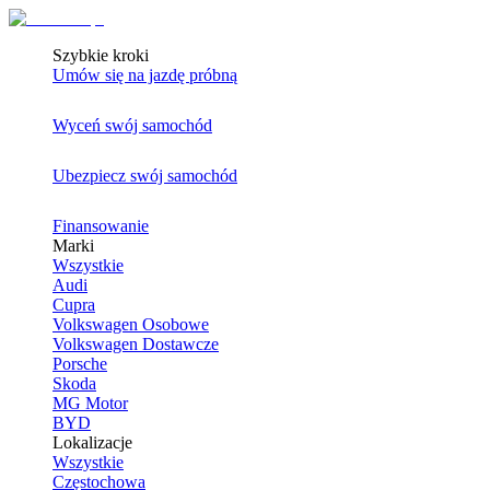
Szybkie kroki
Umów się na jazdę próbną
Wyceń swój samochód
Ubezpiecz swój samochód
Finansowanie
Marki
Wszystkie
Audi
Cupra
Volkswagen Osobowe
Volkswagen Dostawcze
Porsche
Skoda
MG Motor
BYD
Lokalizacje
Wszystkie
Częstochowa