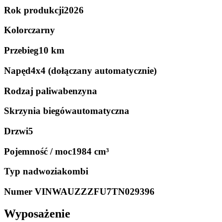
Rok produkcji
2026
Kolor
czarny
Przebieg
10 km
Napęd
4x4 (dołączany automatycznie)
Rodzaj paliwa
benzyna
Skrzynia biegów
automatyczna
Drzwi
5
Pojemność / moc
1984 cm³
Typ nadwozia
kombi
Numer VIN
WAUZZZFU7TN029396
Wyposażenie