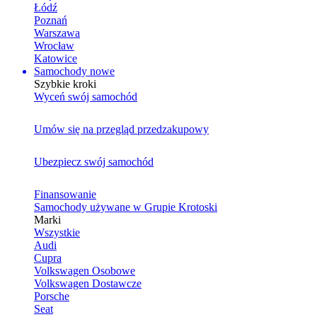
Łódź
Poznań
Warszawa
Wrocław
Katowice
Samochody nowe
Szybkie kroki
Wyceń swój samochód
Umów się na przegląd przedzakupowy
Ubezpiecz swój samochód
Finansowanie
Samochody używane w Grupie Krotoski
Marki
Wszystkie
Audi
Cupra
Volkswagen Osobowe
Volkswagen Dostawcze
Porsche
Seat