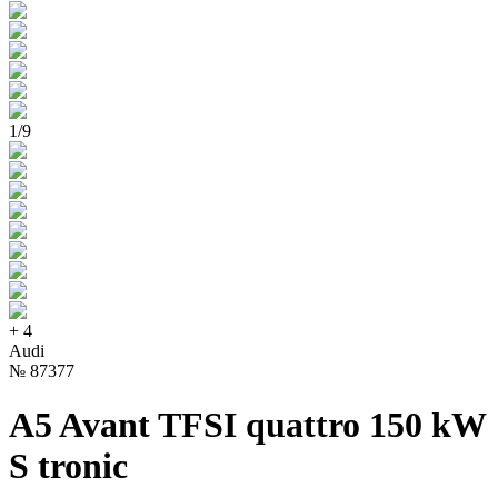
1
/
9
+
4
Audi
№
87377
A5 Avant TFSI quattro 150 kW
S tronic