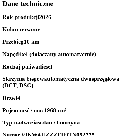
Dane techniczne
Rok produkcji
2026
Kolor
czerwony
Przebieg
10 km
Napęd
4x4 (dołączany automatycznie)
Rodzaj paliwa
diesel
Skrzynia biegów
automatyczna dwusprzęgłowa
(DCT, DSG)
Drzwi
4
Pojemność / moc
1968 cm³
Typ nadwozia
sedan / limuzyna
Numer VIN
WAUZZZFU9TN052775