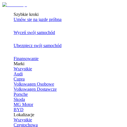
Szybkie kroki
Umów się na jazdę próbną
Wyceń swój samochód
Ubezpiecz swój samochód
Finansowanie
Marki
Wszystkie
Audi
Cupra
Volkswagen Osobowe
Volkswagen Dostawcze
Porsche
Skoda
MG Motor
BYD
Lokalizacje
Wszystkie
Częstochowa