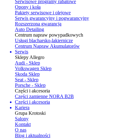
Serwisowe programy rabatowe
Opony i koła
Pakiety serwisowe i olejowe
Serwis gwarancyjny i pogwarancyjny
Rozszerzona gwarancja
Auto Detailing
Centrum napraw powypadkowych
Usługi blacharsko-lakiernicze
Centrum Napraw Akumulatorów
Serwis
Sklepy Allegro
Audi - Sklep
Volkswagen Sklep
Skoda Sklep
Seat - Sklep
Porsche - Sklep
Części i akcesoria
Części zamienne NORA B2B
Części i akcesoria
Kariera
Grupa Krotoski
Salony
Kontakt
O nas
Blog i aktualności