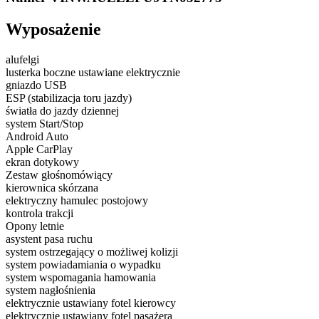
Wyposażenie
alufelgi
lusterka boczne ustawiane elektrycznie
gniazdo USB
ESP (stabilizacja toru jazdy)
światła do jazdy dziennej
system Start/Stop
Android Auto
Apple CarPlay
ekran dotykowy
Zestaw głośnomówiący
kierownica skórzana
elektryczny hamulec postojowy
kontrola trakcji
Opony letnie
asystent pasa ruchu
system ostrzegający o możliwej kolizji
system powiadamiania o wypadku
system wspomagania hamowania
system nagłośnienia
elektrycznie ustawiany fotel kierowcy
elektrycznie ustawiany fotel pasażera