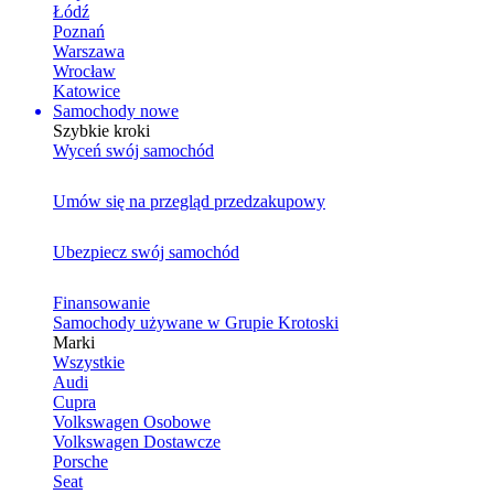
Łódź
Poznań
Warszawa
Wrocław
Katowice
Samochody nowe
Szybkie kroki
Wyceń swój samochód
Umów się na przegląd przedzakupowy
Ubezpiecz swój samochód
Finansowanie
Samochody używane w Grupie Krotoski
Marki
Wszystkie
Audi
Cupra
Volkswagen Osobowe
Volkswagen Dostawcze
Porsche
Seat