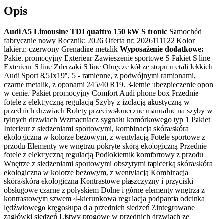
Opis
Audi A5 Limousine TDI quattro 150 kW S tronic
Samochód
fabrycznie nowy Rocznik: 2026 Oferta nr: 2026111122 Kolor
lakieru: czerwony Grenadine metalik
Wyposażenie dodatkowe:
Pakiet promocyjny Exterieur Zawieszenie sportowe S Pakiet S line
Exterieur S line Zderzaki S line Obręcze kół ze stopu metali lekkich
Audi Sport 8,5Jx19", 5 - ramienne, z podwójnymi ramionami,
czarne metalik, z oponami 245/40 R19. 3-letnie ubezpieczenie opon
w cenie. Pakiet promocyjny Comfort Audi phone box Przednie
fotele z elektryczną regulacją Szyby z izolacją akustyczną w
przednich drzwiach Rolety przeciwsłoneczne manualne na szyby w
tylnych drzwiach Wzmacniacz sygnału komórkowego typ 1 Pakiet
Interieur z siedzeniami sportowymi, kombinacja skóra/skóra
ekologiczna w kolorze beżowym, z wentylacją Fotele sportowe z
przodu Elementy we wnętrzu pokryte skórą ekologiczną Przednie
fotele z elektryczną regulacją Podłokietnik komfortowy z przodu
Wnętrze z siedzeniami sportowymi obszytymi tapicerką skóra/skóra
ekologiczna w kolorze beżowym, z wentylacją Kombinacja
skóra/skóra ekologiczna Kontrastowe płaszczyzny i przyciski
obsługowe czarne z połyskiem Dolne i górne elementy wnętrza z
kontrastowym szwem 4-kierunkowa regulacja podparcia odcinka
lędźwiowego kręgosłupa dla przednich siedzeń Zintegrowane
zagłówki siedzeń Listwy progowe w przednich drzwiach ze