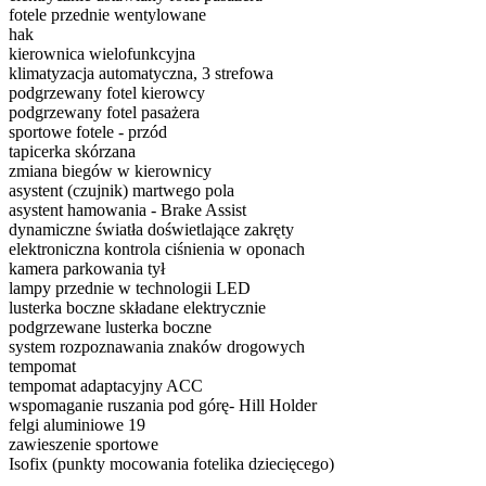
fotele przednie wentylowane
hak
kierownica wielofunkcyjna
klimatyzacja automatyczna, 3 strefowa
podgrzewany fotel kierowcy
podgrzewany fotel pasażera
sportowe fotele - przód
tapicerka skórzana
zmiana biegów w kierownicy
asystent (czujnik) martwego pola
asystent hamowania - Brake Assist
dynamiczne światła doświetlające zakręty
elektroniczna kontrola ciśnienia w oponach
kamera parkowania tył
lampy przednie w technologii LED
lusterka boczne składane elektrycznie
podgrzewane lusterka boczne
system rozpoznawania znaków drogowych
tempomat
tempomat adaptacyjny ACC
wspomaganie ruszania pod górę- Hill Holder
felgi aluminiowe 19
zawieszenie sportowe
Isofix (punkty mocowania fotelika dziecięcego)