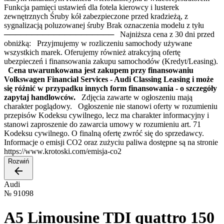
Funkcja pamięci ustawień dla fotela kierowcy i lusterek
zewnętrznych Śruby kół zabezpieczone przed kradzieżą, z
sygnalizacją poluzowanej śruby Brak oznaczenia modelu z tyłu
──────────────────── Najniższa cena z 30 dni przed
obniżką: Przyjmujemy w rozliczeniu samochody używane
wszystkich marek. Oferujemy również atrakcyjną ofertę
ubezpieczeń i finansowania zakupu samochodów (Kredyt/Leasing).
Cena uwarunkowana jest zakupem przy finansowaniu
Volkswagen Financial Services - Audi Classing Leasing i może
się różnić w przypadku innych form finansowania - o szczegóły
zapytaj handlowców.
Zdjęcia zawarte w ogłoszeniu mają
charakter poglądowy. Ogłoszenie nie stanowi oferty w rozumieniu
przepisów Kodeksu cywilnego, lecz ma charakter informacyjny i
stanowi zaproszenie do zawarcia umowy w rozumieniu art. 71
Kodeksu cywilnego. O finalną ofertę zwróć się do sprzedawcy.
Informacje o emisji CO2 oraz zużyciu paliwa dostępne są na stronie
https://www.krotoski.com/emisja-co2
Rozwiń
Audi
№
91098
A5 Limousine TDI quattro 150