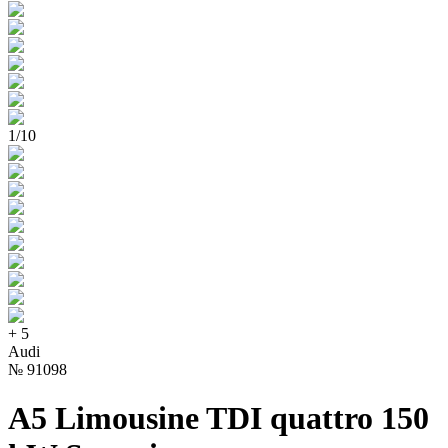
1
/
10
+
5
Audi
№
91098
A5 Limousine TDI quattro 150