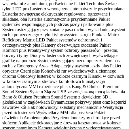
wstawkami z aluminium, podświetlane Pakiet Tech plus Światła
tylne LED pro Lusterko wewnętrzne automatycznie przyciemniane
Lusterka zewnętrzne elektrycznie regulowane, ogrzewane i
składane, oba lusterka automatycznie przyciemniane Pakiet
systemów wspomagających podczas jazdy i parkowania plus
System ostrzegający przy zmianie pasa ruchu i wysiadaniu, asystent
ruchu poprzecznego z tyłu i tylny asystent skrętu Funkcja Matrix
Reflektory Matrix LED Pakiet systemów ochronnych i
ostrzegawczych plus Kamery obserwujące otoczenie Pakiet
Komfort plus Proaktywny system ochrony pasażerów - przedni,
boczny i tylny Diody w lusterkach zewnętrznych wyświetlające
grafikę na podłożu System ostrzegający przed opuszczeniem pasa
ruchu z Emergency Assist Adaptacyjny asystent jazdy plus Pakiet
optyczny Czerń plus Końcówki rur wydechowych z ciemnego
chromu Obudowy lusterek w kolorze czarnym Klamki w drzwiach
w kolorze czarnym 3-strefowa komfortowa klimatyzacja
automatyczna MMI experience plus z Bang & Olufsen Premium
Sound System System Złącza USB ze zwiększoną mocą ładowania
Bang & Olufsen Premium Sound System z dźwiękiem 3D i
głośnikami w zagłówkach Dynamiczne pokrywy piast oraz kapturki
zaworów kół Hak holowniczy, składany mechanicznie Wentylacja
przednich siedzeń Wyświetlacz MMI dla pasażera Pakiet
oświetlenia Ambiente plus Przyciemnione szyby chroniące przed
słońcem Aplikacje dekoracyjne z drewna kasztanowca w kolorze
szarym naturalnym Kamera wielofunkcyjna z wideorejestratorem