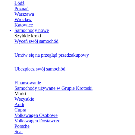
Łódź
Poznań
Warszawa
Wrocław
Katowice
Samochody nowe
Szybkie kroki
Wyceń swój samochód
Umów się na przegląd przedzakupowy
Ubezpiecz swój samochód
Finansowanie
Samochody używane w Grupie Krotoski
Marki
Wszystkie
Audi
Cupra
Volkswagen Osobowe
Volkswagen Dostawcze
Porsche
Seat