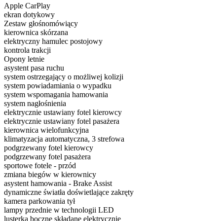
Apple CarPlay
ekran dotykowy
Zestaw głośnomówiący
kierownica skórzana
elektryczny hamulec postojowy
kontrola trakcji
Opony letnie
asystent pasa ruchu
system ostrzegający o możliwej kolizji
system powiadamiania o wypadku
system wspomagania hamowania
system nagłośnienia
elektrycznie ustawiany fotel kierowcy
elektrycznie ustawiany fotel pasażera
kierownica wielofunkcyjna
klimatyzacja automatyczna, 3 strefowa
podgrzewany fotel kierowcy
podgrzewany fotel pasażera
sportowe fotele - przód
zmiana biegów w kierownicy
asystent hamowania - Brake Assist
dynamiczne światła doświetlające zakręty
kamera parkowania tył
lampy przednie w technologii LED
lusterka boczne składane elektrycznie