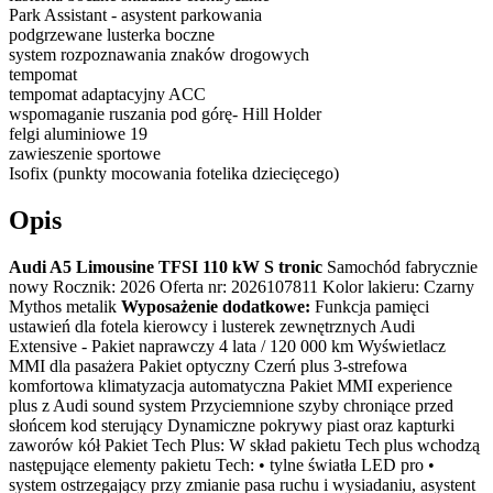
Park Assistant - asystent parkowania
podgrzewane lusterka boczne
system rozpoznawania znaków drogowych
tempomat
tempomat adaptacyjny ACC
wspomaganie ruszania pod górę- Hill Holder
felgi aluminiowe 19
zawieszenie sportowe
Isofix (punkty mocowania fotelika dziecięcego)
Opis
Audi A5 Limousine TFSI 110 kW S tronic
Samochód fabrycznie
nowy Rocznik: 2026 Oferta nr: 2026107811 Kolor lakieru: Czarny
Mythos metalik
Wyposażenie dodatkowe:
Funkcja pamięci
ustawień dla fotela kierowcy i lusterek zewnętrznych Audi
Extensive - Pakiet naprawczy 4 lata / 120 000 km Wyświetlacz
MMI dla pasażera Pakiet optyczny Czerń plus 3-strefowa
komfortowa klimatyzacja automatyczna Pakiet MMI experience
plus z Audi sound system Przyciemnione szyby chroniące przed
słońcem kod sterujący Dynamiczne pokrywy piast oraz kapturki
zaworów kół Pakiet Tech Plus: W skład pakietu Tech plus wchodzą
następujące elementy pakietu Tech: • tylne światła LED pro •
system ostrzegający przy zmianie pasa ruchu i wysiadaniu, asystent