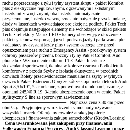
ruchu poprzecznego z tyłu i tylny asystent skrętu • pakiet Komfort
plus z elektrycznie regulowanymi, ogrzewanymi i składanymi
lusterkami zewnętrznymi, oba lusterka automatycznie
przyciemniane, lusterko wewnętrzne automatycznie przyciemniane,
diody w lusterkach wyświetlające projekcję na podłożu Pakiet Tech
plus obejmuje następujące elementy nie wchodzące w skład pakietu
Tech: • reflektory Matrix LED • kamery obserwujące otoczenie •
pakiet systemów wspomagających podczas jazdy i parkowania plus
• adaptacyjny asystent jazdy plus • system ostrzegający przed
opuszczeniem pasa ruchu z Emergency Assist • proaktywny system
ochrony pasażerów przedni, boczny i tylny Pakiet Comfort: Audi
phone box Wzmocnienie odbioru LTE Pakiet Interieur z
siedzeniami sportowymi, tkanina w kolorze czarnym Podłokietnik
komfortowy z przodu Szyby z izolacją akustyczną w przednich
drzwiach Rolety przeciwsłoneczne manualne na szyby w tylnych
drzwiach Pakiet Exterieur: Obręcze kół ze stopu metali lekkich Audi
Sport 8,5Jx19", 5 - ramienne, z podwójnymi ramionami, czarne, z
oponami 245/40 R 19. 3-letnie ubezpieczenie opon w cenie. Pakiet
stylistyczny S line ze sportowym zawieszeniem
──────────────────── Najniższa cena z 30 dni przed
obniżką: Przyjmujemy w rozliczeniu samochody używane
wszystkich marek. Oferujemy również atrakcyjną ofertę
ubezpieczeń i finansowania zakupu samochodów (Kredyt/Leasing).
Cena uwarunkowana jest zakupem przy finansowaniu
Volkswagen Financial Services - Audi Classing Leasing i może