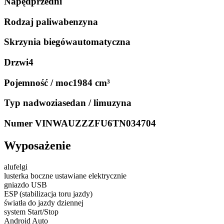
Napęd
przedni
Rodzaj paliwa
benzyna
Skrzynia biegów
automatyczna
Drzwi
4
Pojemność / moc
1984 cm³
Typ nadwozia
sedan / limuzyna
Numer VIN
WAUZZZFU6TN034704
Wyposażenie
alufelgi
lusterka boczne ustawiane elektrycznie
gniazdo USB
ESP (stabilizacja toru jazdy)
światła do jazdy dziennej
system Start/Stop
Android Auto