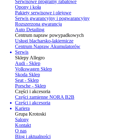
Serwisowe programy rabatowe
Opony i koła
Pakiety serwisowe i olejowe
Serwis gwarancyjny i pogwarancyjny
Rozszerzona gwarancja
Auto Detailing
Centrum napraw powypadkowych
Usługi blacharsko-lakiernicze
Centrum Napraw Akumulatorów
Serwis
Sklepy Allegro
Audi - Sklep
Volkswagen Sklep
Skoda Sklep
Seat - Sklep
Porsche - Sklep
Części i akcesoria
Części zamienne NORA B2B
Części i akcesoria
Kariera
Grupa Krotoski
Salony
Kontakt
O nas
Blog i aktualności