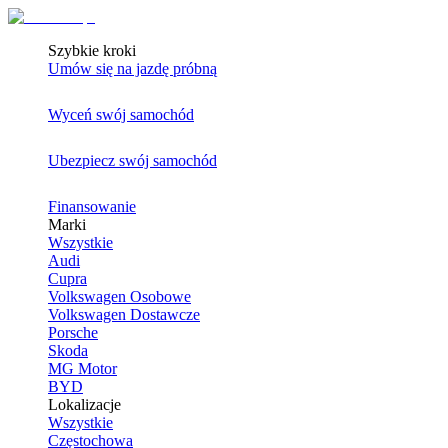
Szybkie kroki
Umów się na jazdę próbną
Wyceń swój samochód
Ubezpiecz swój samochód
Finansowanie
Marki
Wszystkie
Audi
Cupra
Volkswagen Osobowe
Volkswagen Dostawcze
Porsche
Skoda
MG Motor
BYD
Lokalizacje
Wszystkie
Częstochowa