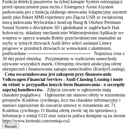
Funkcja detekcji pasażerów na tylnej kanapie System ostrzegający
przed opuszczeniem pasa ruchu z Emergency Assist Asystent
parkowania pro z funkcją zdalnego sterowania Adaptacyjny asystent
jazdy plus Pakiet MMI experience pro Złącza USB ze zwiększoną
mocą ładowania Wyświetlacz head-up Bang & Olufsen Premium
Sound System z dźwiękiem 3D i głośnikami w zagłówkach Hak
holowniczy, składany mechanicznie Wideorejestrator Aplikacje we
wnętrzu w optyce wanadu Rolety przeciwsłoneczne manualne na
szyby w tylnych drzwiach Audi drive select assistant Listwy
progowe w przednich drzwiach ze wstawkami z aluminium,
podświetlane ──────────────────── Najniższa cena z
30 dni przed obniżką: Przyjmujemy w rozliczeniu samochody
używane wszystkich marek. Oferujemy również atrakcyjną ofertę
ubezpieczeń i finansowania zakupu samochodów (Kredyt/Leasing).
Cena uwarunkowana jest zakupem przy finansowaniu
Volkswagen Financial Services - Audi Classing Leasing i może
się różnić w przypadku innych form finansowania - o szczegóły
zapytaj handlowców.
Zdjęcia zawarte w ogłoszeniu mają
charakter poglądowy. Ogłoszenie nie stanowi oferty w rozumieniu
przepisów Kodeksu cywilnego, lecz ma charakter informacyjny i
stanowi zaproszenie do zawarcia umowy w rozumieniu art. 71
Kodeksu cywilnego. O finalną ofertę zwróć się do sprzedawcy.
Informacje o emisji CO2 oraz zużyciu paliwa dostępne są na stronie
https://www.krotoski.com/emisja-co2
Rozwiń