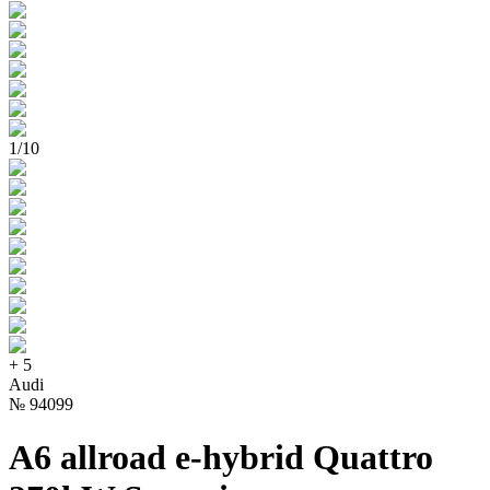
1
/
10
+
5
Audi
№
94099
A6 allroad e-hybrid Quattro