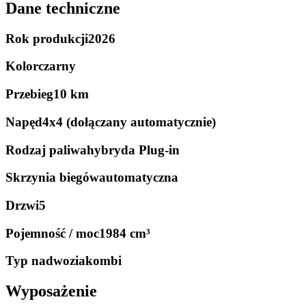
Dane techniczne
Rok produkcji
2026
Kolor
czarny
Przebieg
10 km
Napęd
4x4 (dołączany automatycznie)
Rodzaj paliwa
hybryda Plug-in
Skrzynia biegów
automatyczna
Drzwi
5
Pojemność / moc
1984 cm³
Typ nadwozia
kombi
Wyposażenie