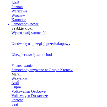
Łódź
Poznań
Warszawa
Wrocław
Katowice
Samochody nowe
Szybkie kroki
Wyceń swój samochód
Umów się na przegląd przedzakupowy
Ubezpiecz swój samochód
Finansowanie
Samochody używane w Grupie Krotoski
Marki
Wszystkie
Audi
Cupra
Volkswagen Osobowe
Volkswagen Dostawcze
Porsche
Seat