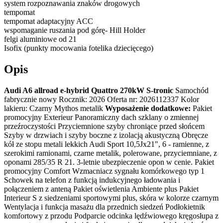
system rozpoznawania znaków drogowych
tempomat
tempomat adaptacyjny ACC
wspomaganie ruszania pod górę- Hill Holder
felgi aluminiowe od 21
Isofix (punkty mocowania fotelika dziecięcego)
Opis
Audi A6 allroad e-hybrid Quattro 270kW S-tronic
Samochód
fabrycznie nowy Rocznik: 2026 Oferta nr: 2026112337 Kolor
lakieru: Czarny Mythos metalik
Wyposażenie dodatkowe:
Pakiet
promocyjny Exterieur Panoramiczny dach szklany o zmiennej
przeźroczystości Przyciemnione szyby chroniące przed słońcem
Szyby w drzwiach i szyby boczne z izolacją akustyczną Obręcze
kół ze stopu metali lekkich Audi Sport 10,5Jx21", 6 - ramienne, z
szerokimi ramionami, czarne metalik, polerowane, przyciemniane, z
oponami 285/35 R 21. 3-letnie ubezpieczenie opon w cenie. Pakiet
promocyjny Comfort Wzmacniacz sygnału komórkowego typ 1
Schowek na telefon z funkcją indukcyjnego ładowania i
połączeniem z anteną Pakiet oświetlenia Ambiente plus Pakiet
Interieur S z siedzeniami sportowymi plus, skóra w kolorze czarnym
Wentylacja i funkcja masażu dla przednich siedzeń Podłokietnik
komfortowy z przodu Podparcie odcinka lędźwiowego kręgosłupa z