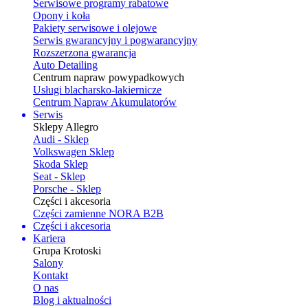
Serwisowe programy rabatowe
Opony i koła
Pakiety serwisowe i olejowe
Serwis gwarancyjny i pogwarancyjny
Rozszerzona gwarancja
Auto Detailing
Centrum napraw powypadkowych
Usługi blacharsko-lakiernicze
Centrum Napraw Akumulatorów
Serwis
Sklepy Allegro
Audi - Sklep
Volkswagen Sklep
Skoda Sklep
Seat - Sklep
Porsche - Sklep
Części i akcesoria
Części zamienne NORA B2B
Części i akcesoria
Kariera
Grupa Krotoski
Salony
Kontakt
O nas
Blog i aktualności