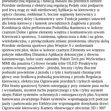
pneumatyczną regulacją i funkcją masażu dla przednich siedzeń
Przednie siedzenia z elektryczną regulacją Pedały oraz podparcie
pod lewą nogę ze stali nierdzewnej Aplikacja na kierownicy w
optyce chromu, emblemat S, boczne segmenty kierownicy z
perforowanej skóry i kontrastowy szew Funkcja pamięci ustawień
dla fotela kierowcy i lusterek zewnętrznych Zagłówki z przodu
Kombinacja skóra perforowana Podsufitka tkaninowa w kolorze
czarnym Dolne i górne elementy wnętrza z kontrastowym szwem
Kierownica sportowa, 3-ramienna, spłaszczona u dołu i na górze,
wielofunkcyjna, z przełącznikami zmiany przełożenia, obszyta skórą
Przednie siedzenia sportowe plus Wnętrze S z siedzeniami
sportowymi plus, skóra w kolorze czarnym Elementy we wnętrzu
pokryte mikrofibrą Dinamica Aplikacje dekoracyjne z drewna
kasztanowego, kolor szary naturalny Pakiet Tech pro Wyświetlacz
MMI dla pasażera Cyfrowe światła tylne OLED Proaktywny
system ochrony pasażerów - przedni, boczny i tylny Boczne
poduszki powietrzne z przodu i z tyłu z kurtynami chroniącymi
głowy oraz środkową poduszką powietrzną z przodu Regulacja
kierownicy, elektryczna Ogrzewanie przednich i tylnych siedzeń
Pilot bramy garażowej System ostrzegający przy zmianie pasa ruchu
i wysiadaniu, asystent ruchu poprzecznego z tyłu i tylny asystent
skrętu Pakiet systemów ochronnych i ostrzegawczych plus Asystent
hamowania awaryjnego Pakiet systemów wspomagających podczas
jazdy i parkowania pro Elektryczne wspomaganie domykania drzwi
Ogrzewanie kierownicy Kamery obserwujące otoczenie 3D i 360°