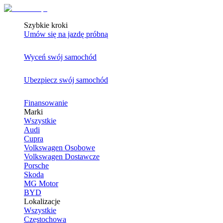
Szybkie kroki
Umów się na jazdę próbną
Wyceń swój samochód
Ubezpiecz swój samochód
Finansowanie
Marki
Wszystkie
Audi
Cupra
Volkswagen Osobowe
Volkswagen Dostawcze
Porsche
Skoda
MG Motor
BYD
Lokalizacje
Wszystkie
Częstochowa