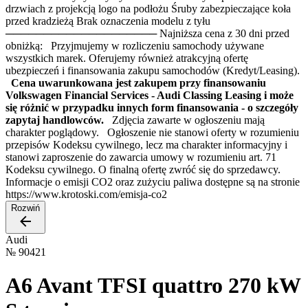
drzwiach z projekcją logo na podłożu Śruby zabezpieczające koła
przed kradzieżą Brak oznaczenia modelu z tyłu
──────────────────── Najniższa cena z 30 dni przed
obniżką: Przyjmujemy w rozliczeniu samochody używane
wszystkich marek. Oferujemy również atrakcyjną ofertę
ubezpieczeń i finansowania zakupu samochodów (Kredyt/Leasing).
Cena uwarunkowana jest zakupem przy finansowaniu
Volkswagen Financial Services - Audi Classing Leasing i może
się różnić w przypadku innych form finansowania - o szczegóły
zapytaj handlowców.
Zdjęcia zawarte w ogłoszeniu mają
charakter poglądowy. Ogłoszenie nie stanowi oferty w rozumieniu
przepisów Kodeksu cywilnego, lecz ma charakter informacyjny i
stanowi zaproszenie do zawarcia umowy w rozumieniu art. 71
Kodeksu cywilnego. O finalną ofertę zwróć się do sprzedawcy.
Informacje o emisji CO2 oraz zużyciu paliwa dostępne są na stronie
https://www.krotoski.com/emisja-co2
Rozwiń
Audi
№
90421
A6 Avant TFSI quattro 270 kW