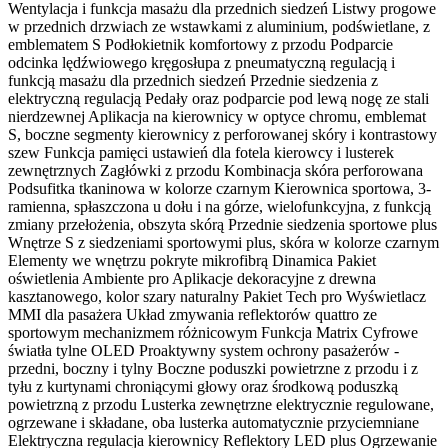
Wentylacja i funkcja masażu dla przednich siedzeń Listwy progowe
w przednich drzwiach ze wstawkami z aluminium, podświetlane, z
emblematem S Podłokietnik komfortowy z przodu Podparcie
odcinka lędźwiowego kręgosłupa z pneumatyczną regulacją i
funkcją masażu dla przednich siedzeń Przednie siedzenia z
elektryczną regulacją Pedały oraz podparcie pod lewą nogę ze stali
nierdzewnej Aplikacja na kierownicy w optyce chromu, emblemat
S, boczne segmenty kierownicy z perforowanej skóry i kontrastowy
szew Funkcja pamięci ustawień dla fotela kierowcy i lusterek
zewnętrznych Zagłówki z przodu Kombinacja skóra perforowana
Podsufitka tkaninowa w kolorze czarnym Kierownica sportowa, 3-
ramienna, spłaszczona u dołu i na górze, wielofunkcyjna, z funkcją
zmiany przełożenia, obszyta skórą Przednie siedzenia sportowe plus
Wnętrze S z siedzeniami sportowymi plus, skóra w kolorze czarnym
Elementy we wnętrzu pokryte mikrofibrą Dinamica Pakiet
oświetlenia Ambiente pro Aplikacje dekoracyjne z drewna
kasztanowego, kolor szary naturalny Pakiet Tech pro Wyświetlacz
MMI dla pasażera Układ zmywania reflektorów quattro ze
sportowym mechanizmem różnicowym Funkcja Matrix Cyfrowe
światła tylne OLED Proaktywny system ochrony pasażerów -
przedni, boczny i tylny Boczne poduszki powietrzne z przodu i z
tyłu z kurtynami chroniącymi głowy oraz środkową poduszką
powietrzną z przodu Lusterka zewnętrzne elektrycznie regulowane,
ogrzewane i składane, oba lusterka automatycznie przyciemniane
Elektryczna regulacja kierownicy Reflektory LED plus Ogrzewanie