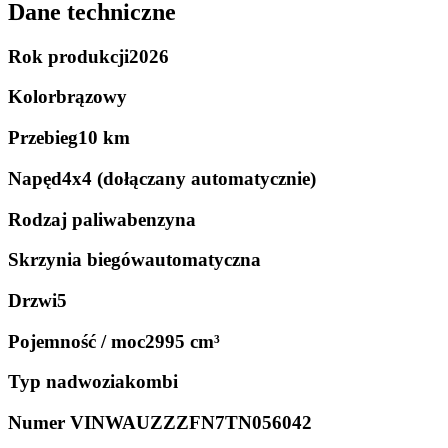
Dane techniczne
Rok produkcji
2026
Kolor
brązowy
Przebieg
10 km
Napęd
4x4 (dołączany automatycznie)
Rodzaj paliwa
benzyna
Skrzynia biegów
automatyczna
Drzwi
5
Pojemność / moc
2995 cm³
Typ nadwozia
kombi
Numer VIN
WAUZZZFN7TN056042