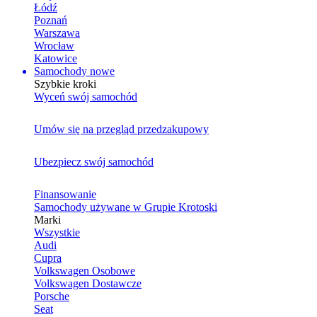
Łódź
Poznań
Warszawa
Wrocław
Katowice
Samochody nowe
Szybkie kroki
Wyceń swój samochód
Umów się na przegląd przedzakupowy
Ubezpiecz swój samochód
Finansowanie
Samochody używane w Grupie Krotoski
Marki
Wszystkie
Audi
Cupra
Volkswagen Osobowe
Volkswagen Dostawcze
Porsche
Seat