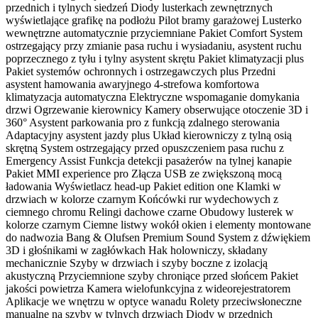
przednich i tylnych siedzeń Diody lusterkach zewnętrznych
wyświetlające grafikę na podłożu Pilot bramy garażowej Lusterko
wewnętrzne automatycznie przyciemniane Pakiet Comfort System
ostrzegający przy zmianie pasa ruchu i wysiadaniu, asystent ruchu
poprzecznego z tyłu i tylny asystent skrętu Pakiet klimatyzacji plus
Pakiet systemów ochronnych i ostrzegawczych plus Przedni
asystent hamowania awaryjnego 4-strefowa komfortowa
klimatyzacja automatyczna Elektryczne wspomaganie domykania
drzwi Ogrzewanie kierownicy Kamery obserwujące otoczenie 3D i
360° Asystent parkowania pro z funkcją zdalnego sterowania
Adaptacyjny asystent jazdy plus Układ kierowniczy z tylną osią
skrętną System ostrzegający przed opuszczeniem pasa ruchu z
Emergency Assist Funkcja detekcji pasażerów na tylnej kanapie
Pakiet MMI experience pro Złącza USB ze zwiększoną mocą
ładowania Wyświetlacz head-up Pakiet edition one Klamki w
drzwiach w kolorze czarnym Końcówki rur wydechowych z
ciemnego chromu Relingi dachowe czarne Obudowy lusterek w
kolorze czarnym Ciemne listwy wokół okien i elementy montowane
do nadwozia Bang & Olufsen Premium Sound System z dźwiękiem
3D i głośnikami w zagłówkach Hak holowniczy, składany
mechanicznie Szyby w drzwiach i szyby boczne z izolacją
akustyczną Przyciemnione szyby chroniące przed słońcem Pakiet
jakości powietrza Kamera wielofunkcyjna z wideorejestratorem
Aplikacje we wnętrzu w optyce wanadu Rolety przeciwsłoneczne
manualne na szyby w tylnych drzwiach Diody w przednich