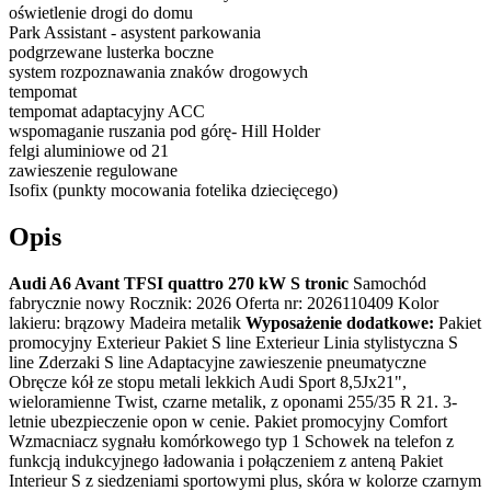
oświetlenie drogi do domu
Park Assistant - asystent parkowania
podgrzewane lusterka boczne
system rozpoznawania znaków drogowych
tempomat
tempomat adaptacyjny ACC
wspomaganie ruszania pod górę- Hill Holder
felgi aluminiowe od 21
zawieszenie regulowane
Isofix (punkty mocowania fotelika dziecięcego)
Opis
Audi A6 Avant TFSI quattro 270 kW S tronic
Samochód
fabrycznie nowy Rocznik: 2026 Oferta nr: 2026110409 Kolor
lakieru: brązowy Madeira metalik
Wyposażenie dodatkowe:
Pakiet
promocyjny Exterieur Pakiet S line Exterieur Linia stylistyczna S
line Zderzaki S line Adaptacyjne zawieszenie pneumatyczne
Obręcze kół ze stopu metali lekkich Audi Sport 8,5Jx21",
wieloramienne Twist, czarne metalik, z oponami 255/35 R 21. 3-
letnie ubezpieczenie opon w cenie. Pakiet promocyjny Comfort
Wzmacniacz sygnału komórkowego typ 1 Schowek na telefon z
funkcją indukcyjnego ładowania i połączeniem z anteną Pakiet
Interieur S z siedzeniami sportowymi plus, skóra w kolorze czarnym