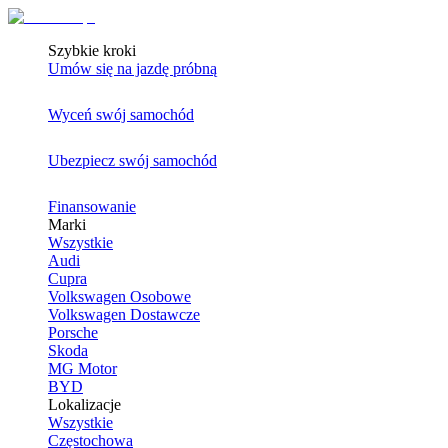
Szybkie kroki
Umów się na jazdę próbną
Wyceń swój samochód
Ubezpiecz swój samochód
Finansowanie
Marki
Wszystkie
Audi
Cupra
Volkswagen Osobowe
Volkswagen Dostawcze
Porsche
Skoda
MG Motor
BYD
Lokalizacje
Wszystkie
Częstochowa