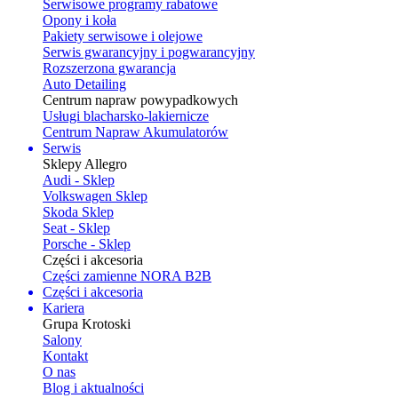
Serwisowe programy rabatowe
Opony i koła
Pakiety serwisowe i olejowe
Serwis gwarancyjny i pogwarancyjny
Rozszerzona gwarancja
Auto Detailing
Centrum napraw powypadkowych
Usługi blacharsko-lakiernicze
Centrum Napraw Akumulatorów
Serwis
Sklepy Allegro
Audi - Sklep
Volkswagen Sklep
Skoda Sklep
Seat - Sklep
Porsche - Sklep
Części i akcesoria
Części zamienne NORA B2B
Części i akcesoria
Kariera
Grupa Krotoski
Salony
Kontakt
O nas
Blog i aktualności