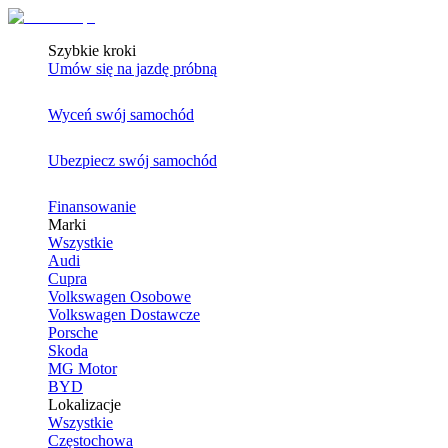
Szybkie kroki
Umów się na jazdę próbną
Wyceń swój samochód
Ubezpiecz swój samochód
Finansowanie
Marki
Wszystkie
Audi
Cupra
Volkswagen Osobowe
Volkswagen Dostawcze
Porsche
Skoda
MG Motor
BYD
Lokalizacje
Wszystkie
Częstochowa