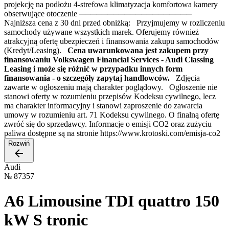
projekcję na podłożu 4-strefowa klimatyzacja komfortowa kamery
obserwujące otoczenie ────────────────────
Najniższa cena z 30 dni przed obniżką: Przyjmujemy w rozliczeniu
samochody używane wszystkich marek. Oferujemy również
atrakcyjną ofertę ubezpieczeń i finansowania zakupu samochodów
(Kredyt/Leasing).
Cena uwarunkowana jest zakupem przy
finansowaniu Volkswagen Financial Services - Audi Classing
Leasing i może się różnić w przypadku innych form
finansowania - o szczegóły zapytaj handlowców.
Zdjęcia
zawarte w ogłoszeniu mają charakter poglądowy. Ogłoszenie nie
stanowi oferty w rozumieniu przepisów Kodeksu cywilnego, lecz
ma charakter informacyjny i stanowi zaproszenie do zawarcia
umowy w rozumieniu art. 71 Kodeksu cywilnego. O finalną ofertę
zwróć się do sprzedawcy. Informacje o emisji CO2 oraz zużyciu
paliwa dostępne są na stronie https://www.krotoski.com/emisja-co2
Rozwiń
Audi
№
87357
A6 Limousine TDI quattro 150
kW S tronic