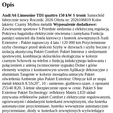
Opis
Audi A6 Limousine TDI quattro 150 kW S tronic
Samochód
fabrycznie nowy Rocznik: 2026 Oferta nr: 2026106819 Kolor
lakieru: Czarny Mythos metalik
Wyposażenie dodatkowe:
Zawieszenie sportowe S Przednie siedzenia z elektryczną regulacją
Pokrywa bagażnika elektrycznie otwierana i zamykana Funkcja
pamięci ustawień dla fotela kierowcy i lusterek zewnętrznych Audi
Extensive - Pakiet naprawczy 4 lata / 120 000 km Przyciemnione
szyby chroniące przed słońcem Szyby w drzwiach i szyby boczne z
izolacją akustyczną Pakiet Comfort: Pakiet Interieur z siedzeniami
sportowymi, kombinacja skóra/skóra ekologiczna w kolorze
czarnym Schowek na telefon z funkcją indukcyjnego ładowania i
połączeniem z anteną (wzmocnienie sygnału) Dolne i górne
elementy wnętrza z kontrastowym szwem Aplikacje dekoracyjne z
aluminium Tangente w kolorze mosiądzu-antracytu Pakiet
oświetlenia Ambiente plus Pakiet Exterieur: Obręcze kół ze stopu
metali lekkich 8.5Jx20", 10 - ramienne, grafitowo-szare, z oponami
255/40 R20. 3-letnie ubezpieczenie opon w cenie. Pakiet S line
Exterieur Pakiet Technology: reflektory Matrix LED układ
zmywania reflektorów pakiet Comfort z elektrycznie regulowanymi,
ogrzewanymi i składanymi lusterkami zewnętrznymi, oba lusterka
automatycznie przyciemniane, lusterko wewnętrzne automatycznie
przyciemniane, diody w lusterkach zewnętrznych wyświetlające