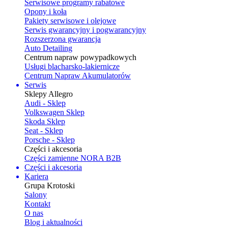
Serwisowe programy rabatowe
Opony i koła
Pakiety serwisowe i olejowe
Serwis gwarancyjny i pogwarancyjny
Rozszerzona gwarancja
Auto Detailing
Centrum napraw powypadkowych
Usługi blacharsko-lakiernicze
Centrum Napraw Akumulatorów
Serwis
Sklepy Allegro
Audi - Sklep
Volkswagen Sklep
Skoda Sklep
Seat - Sklep
Porsche - Sklep
Części i akcesoria
Części zamienne NORA B2B
Części i akcesoria
Kariera
Grupa Krotoski
Salony
Kontakt
O nas
Blog i aktualności