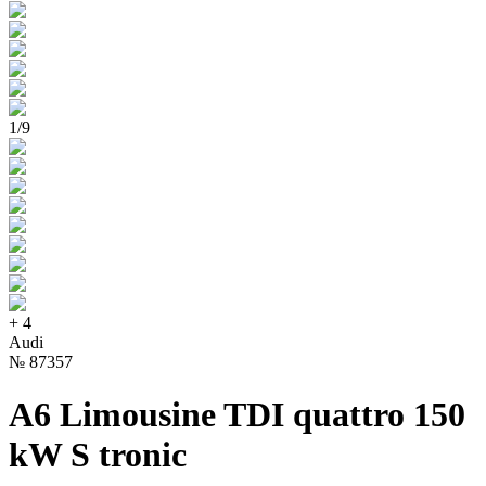
1
/
9
+
4
Audi
№
87357
A6 Limousine TDI quattro 150
kW S tronic