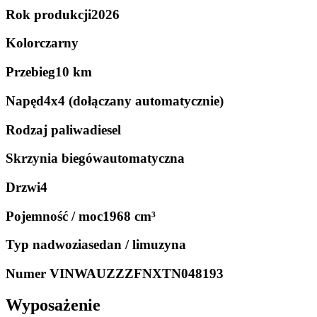
Rok produkcji
2026
Kolor
czarny
Przebieg
10 km
Napęd
4x4 (dołączany automatycznie)
Rodzaj paliwa
diesel
Skrzynia biegów
automatyczna
Drzwi
4
Pojemność / moc
1968 cm³
Typ nadwozia
sedan / limuzyna
Numer VIN
WAUZZZFNXTN048193
Wyposażenie