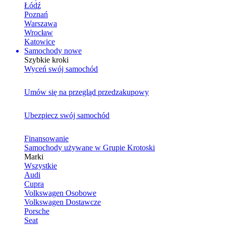
Łódź
Poznań
Warszawa
Wrocław
Katowice
Samochody nowe
Szybkie kroki
Wyceń swój samochód
Umów się na przegląd przedzakupowy
Ubezpiecz swój samochód
Finansowanie
Samochody używane w Grupie Krotoski
Marki
Wszystkie
Audi
Cupra
Volkswagen Osobowe
Volkswagen Dostawcze
Porsche
Seat