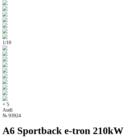
1
/
10
+
5
Audi
№
93924
A6 Sportback e-tron 210kW