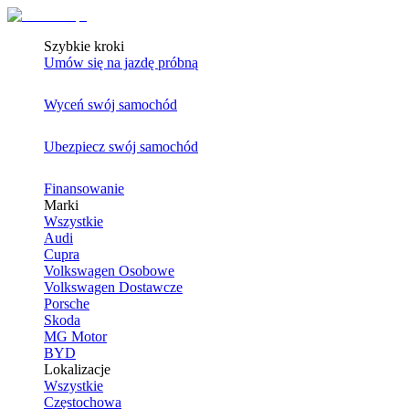
Szybkie kroki
Umów się na jazdę próbną
Wyceń swój samochód
Ubezpiecz swój samochód
Finansowanie
Marki
Wszystkie
Audi
Cupra
Volkswagen Osobowe
Volkswagen Dostawcze
Porsche
Skoda
MG Motor
BYD
Lokalizacje
Wszystkie
Częstochowa