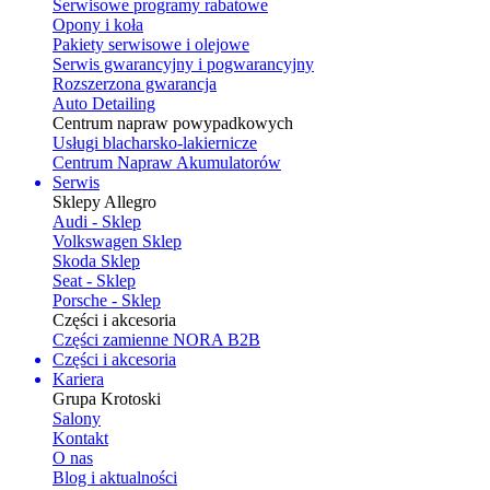
Serwisowe programy rabatowe
Opony i koła
Pakiety serwisowe i olejowe
Serwis gwarancyjny i pogwarancyjny
Rozszerzona gwarancja
Auto Detailing
Centrum napraw powypadkowych
Usługi blacharsko-lakiernicze
Centrum Napraw Akumulatorów
Serwis
Sklepy Allegro
Audi - Sklep
Volkswagen Sklep
Skoda Sklep
Seat - Sklep
Porsche - Sklep
Części i akcesoria
Części zamienne NORA B2B
Części i akcesoria
Kariera
Grupa Krotoski
Salony
Kontakt
O nas
Blog i aktualności