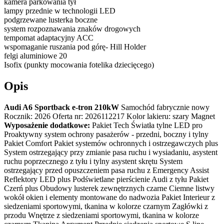
kamera parkowania tył
lampy przednie w technologii LED
podgrzewane lusterka boczne
system rozpoznawania znaków drogowych
tempomat adaptacyjny ACC
wspomaganie ruszania pod górę- Hill Holder
felgi aluminiowe 20
Isofix (punkty mocowania fotelika dziecięcego)
Opis
Audi A6 Sportback e-tron 210kW
Samochód fabrycznie nowy
Rocznik: 2026 Oferta nr: 2026112217 Kolor lakieru: szary Magnet
Wyposażenie dodatkowe:
Pakiet Tech Światła tylne LED pro
Proaktywny system ochrony pasażerów - przedni, boczny i tylny
Pakiet Comfort Pakiet systemów ochronnych i ostrzegawczych plus
System ostrzegający przy zmianie pasa ruchu i wysiadaniu, asystent
ruchu poprzecznego z tyłu i tylny asystent skrętu System
ostrzegający przed opuszczeniem pasa ruchu z Emergency Assist
Reflektory LED plus Podświetlane pierścienie Audi z tyłu Pakiet
Czerń plus Obudowy lusterek zewnętrznych czarne Ciemne listwy
wokół okien i elementy montowane do nadwozia Pakiet Interieur z
siedzeniami sportowymi, tkanina w kolorze czarnym Zagłówki z
przodu Wnętrze z siedzeniami sportowymi, tkanina w kolorze