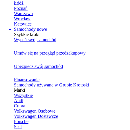
Łódź
Poznań
Warszawa
Wrocław
Katowice
Samochody nowe
Szybkie kroki
Wyceń swój samochód
Umów się na przegląd przedzakupowy
Ubezpiecz swój samochód
Finansowanie
Samochody używane w Grupie Krotoski
Marki
Wszystkie
Audi
Cupra
Volkswagen Osobowe
Volkswagen Dostawcze
Porsche
Seat