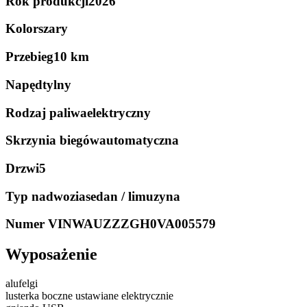
Rok produkcji
2026
Kolor
szary
Przebieg
10 km
Napęd
tylny
Rodzaj paliwa
elektryczny
Skrzynia biegów
automatyczna
Drzwi
5
Typ nadwozia
sedan / limuzyna
Numer VIN
WAUZZZGH0VA005579
Wyposażenie
alufelgi
lusterka boczne ustawiane elektrycznie