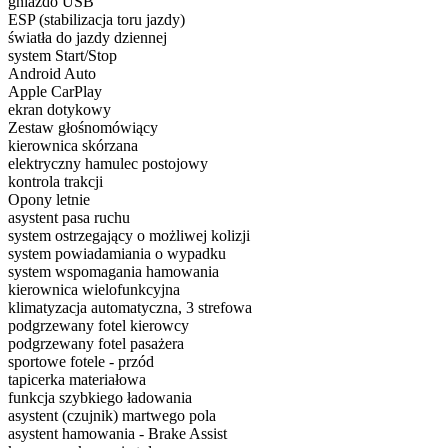
gniazdo USB
ESP (stabilizacja toru jazdy)
światła do jazdy dziennej
system Start/Stop
Android Auto
Apple CarPlay
ekran dotykowy
Zestaw głośnomówiący
kierownica skórzana
elektryczny hamulec postojowy
kontrola trakcji
Opony letnie
asystent pasa ruchu
system ostrzegający o możliwej kolizji
system powiadamiania o wypadku
system wspomagania hamowania
kierownica wielofunkcyjna
klimatyzacja automatyczna, 3 strefowa
podgrzewany fotel kierowcy
podgrzewany fotel pasażera
sportowe fotele - przód
tapicerka materiałowa
funkcja szybkiego ładowania
asystent (czujnik) martwego pola
asystent hamowania - Brake Assist