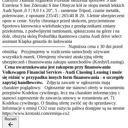
czarnym Tkanina Argument Przednie siedzenia sportowe S line
Exterieur S line Zderzaki S line Obręcze kół ze stopu metali lekkich
Audi Sport ,0 J | 9,0 J x 20", 5 - ramienne Tripod, czarne metalik,
polerowane, z oponami 235/45 | 265/40 R 20. 3-letnie ubezpieczeni
opon w cenie. Szyby chroniące przed słońcem, przyciemnione
Sportowa kierownica wielofunkcyjna z przełącznikami zmiany
przełożenia, z podwójnymi ramionami, spłaszczona na górze i na
dole, obszyta skórą Podsufitka tkaninowa czarna Audi drive select
assistant Klapka gniazda do ładowania
──────────────────── Najniższa cena z 30 dni przed
obniżką: Przyjmujemy w rozliczeniu samochody używane
wszystkich marek. Oferujemy również atrakcyjną ofertę
ubezpieczeń i finansowania zakupu samochodów (Kredyt/Leasing).
Cena uwarunkowana jest zakupem przy finansowaniu
Volkswagen Financial Services - Audi Classing Leasing i może
się różnić w przypadku innych form finansowania - o szczegóły
zapytaj handlowców.
Zdjęcia zawarte w ogłoszeniu mają
charakter poglądowy. Ogłoszenie nie stanowi oferty w rozumieniu
przepisów Kodeksu cywilnego, lecz ma charakter informacyjny i
stanowi zaproszenie do zawarcia umowy w rozumieniu art. 71
Kodeksu cywilnego. O finalną ofertę zwróć się do sprzedawcy.
Informacje o emisji CO2 oraz zużyciu paliwa dostępne są na stronie
https://www.krotoski.com/emisja-co2
Rozwiń