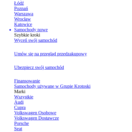
Łódź
Poznań
Warszawa
Wrocław
Katowice
Samochody nowe
Szybkie kroki
Wyceń swój samochód
Umów się na przegląd przedzakupowy
Ubezpiecz swój samochód
Finansowanie
Samochody używane w Grupie Krotoski
Marki
Wszystkie
Audi
Cupra
Volkswagen Osobowe
Volkswagen Dostawcze
Porsche
Seat