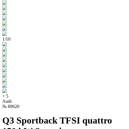
1
/
10
+
5
Audi
№
89620
Q3 Sportback TFSI quattro