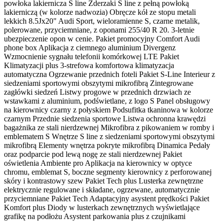
powłoka lakiernicza S line Zderzaki S line z pełną powłoką
lakierniczą (w kolorze nadwozia) Obręcze kół ze stopu metali
lekkich 8.5Jx20" Audi Sport, wieloramienne S, czarne metalik,
polerowane, przyciemniane, z oponami 255/40 R 20. 3-letnie
ubezpieczenie opon w cenie. Pakiet promocyjny Comfort Audi
phone box Aplikacja z ciemnego aluminium Divergenz
Wzmocnienie sygnału telefonii komórkowej LTE Pakiet
Klimatyzacji plus 3-strefowa komfortowa klimatyzacja
automatyczna Ogrzewanie przednich foteli Pakiet S-Line Interieur z
siedzeniami sportowymi obszytymi mikrofibrą Zintegrowane
zagłówki siedzeń Listwy progowe w przednich drzwiach ze
wstawkami z aluminium, podświetlane, z logo S Panel obsługowy
na kierownicy czarny z połyskiem Podsufitka tkaninowa w kolorze
czarnym Przednie siedzenia sportowe Listwa ochronna krawędzi
bagażnika ze stali nierdzewnej Mikrofibra z pikowaniem w romby i
emblematem S Wnętrze S line z siedzeniami sportowymi obszytymi
mikrofibrą Elementy wnętrza pokryte mikrofibrą Dinamica Pedały
oraz podparcie pod lewą nogę ze stali nierdzewnej Pakiet
oświetlenia Ambiente pro Aplikacja na kierownicy w optyce
chromu, emblemat S, boczne segmenty kierownicy z perforowanej
skóry i kontrastowy szew Pakiet Tech plus Lusterka zewnętrzne
elektrycznie regulowane i składane, ogrzewane, automatycznie
przyciemniane Pakiet Tech Adaptacyjny asystent prędkości Pakiet
Komfort plus Diody w lusterkach zewnętrznych wyświetlające
grafikę na podłożu Asystent parkowania plus z czujnikami