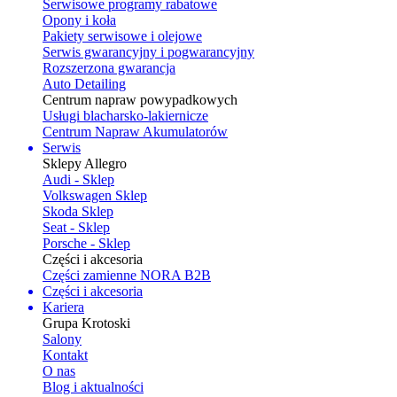
Serwisowe programy rabatowe
Opony i koła
Pakiety serwisowe i olejowe
Serwis gwarancyjny i pogwarancyjny
Rozszerzona gwarancja
Auto Detailing
Centrum napraw powypadkowych
Usługi blacharsko-lakiernicze
Centrum Napraw Akumulatorów
Serwis
Sklepy Allegro
Audi - Sklep
Volkswagen Sklep
Skoda Sklep
Seat - Sklep
Porsche - Sklep
Części i akcesoria
Części zamienne NORA B2B
Części i akcesoria
Kariera
Grupa Krotoski
Salony
Kontakt
O nas
Blog i aktualności