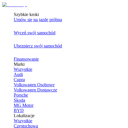
Szybkie kroki
Umów się na jazdę próbną
Wyceń swój samochód
Ubezpiecz swój samochód
Finansowanie
Marki
Wszystkie
Audi
Cupra
Volkswagen Osobowe
Volkswagen Dostawcze
Porsche
Skoda
MG Motor
BYD
Lokalizacje
Wszystkie
Częstochowa