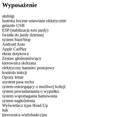
Wyposażenie
alufelgi
lusterka boczne ustawiane elektrycznie
gniazdo USB
ESP (stabilizacja toru jazdy)
światła do jazdy dziennej
system Start/Stop
Android Auto
Apple CarPlay
ekran dotykowy
Zestaw głośnomówiący
kierownica skórzana
elektryczny hamulec postojowy
kontrola trakcji
Opony letnie
asystent pasa ruchu
system ostrzegający o możliwej kolizji
system powiadamiania o wypadku
system wspomagania hamowania
system nagłośnienia
Wyświetlacz typu Head-Up
hak
kierownica wielofunkcyjna