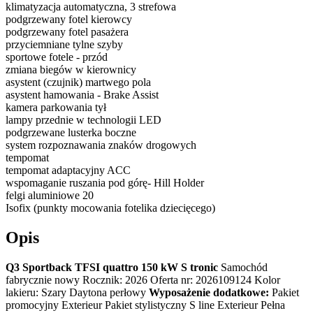
klimatyzacja automatyczna, 3 strefowa
podgrzewany fotel kierowcy
podgrzewany fotel pasażera
przyciemniane tylne szyby
sportowe fotele - przód
zmiana biegów w kierownicy
asystent (czujnik) martwego pola
asystent hamowania - Brake Assist
kamera parkowania tył
lampy przednie w technologii LED
podgrzewane lusterka boczne
system rozpoznawania znaków drogowych
tempomat
tempomat adaptacyjny ACC
wspomaganie ruszania pod górę- Hill Holder
felgi aluminiowe 20
Isofix (punkty mocowania fotelika dziecięcego)
Opis
Q3 Sportback TFSI quattro 150 kW S tronic
Samochód
fabrycznie nowy Rocznik: 2026 Oferta nr: 2026109124 Kolor
lakieru: Szary Daytona perłowy
Wyposażenie dodatkowe:
Pakiet
promocyjny Exterieur Pakiet stylistyczny S line Exterieur Pełna