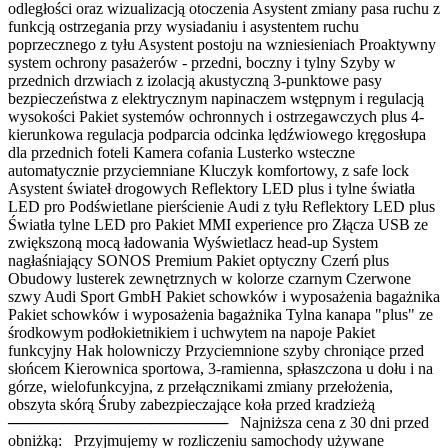
odległości oraz wizualizacją otoczenia Asystent zmiany pasa ruchu z
funkcją ostrzegania przy wysiadaniu i asystentem ruchu
poprzecznego z tyłu Asystent postoju na wzniesieniach Proaktywny
system ochrony pasażerów - przedni, boczny i tylny Szyby w
przednich drzwiach z izolacją akustyczną 3-punktowe pasy
bezpieczeństwa z elektrycznym napinaczem wstępnym i regulacją
wysokości Pakiet systemów ochronnych i ostrzegawczych plus 4-
kierunkowa regulacja podparcia odcinka lędźwiowego kręgosłupa
dla przednich foteli Kamera cofania Lusterko wsteczne
automatycznie przyciemniane Kluczyk komfortowy, z safe lock
Asystent świateł drogowych Reflektory LED plus i tylne światła
LED pro Podświetlane pierścienie Audi z tyłu Reflektory LED plus
Światła tylne LED pro Pakiet MMI experience pro Złącza USB ze
zwiększoną mocą ładowania Wyświetlacz head-up System
nagłaśniający SONOS Premium Pakiet optyczny Czerń plus
Obudowy lusterek zewnętrznych w kolorze czarnym Czerwone
szwy Audi Sport GmbH Pakiet schowków i wyposażenia bagażnika
Pakiet schowków i wyposażenia bagażnika Tylna kanapa "plus" ze
środkowym podłokietnikiem i uchwytem na napoje Pakiet
funkcyjny Hak holowniczy Przyciemnione szyby chroniące przed
słońcem Kierownica sportowa, 3-ramienna, spłaszczona u dołu i na
górze, wielofunkcyjna, z przełącznikami zmiany przełożenia,
obszyta skórą Śruby zabezpieczające koła przed kradzieżą
──────────────────── Najniższa cena z 30 dni przed
obniżką: Przyjmujemy w rozliczeniu samochody używane