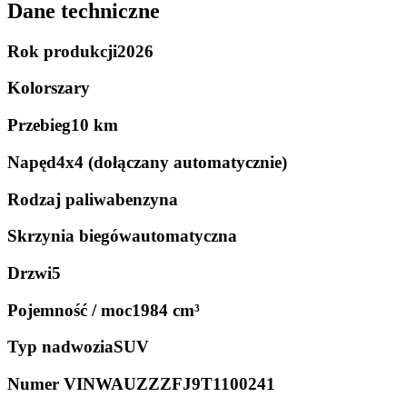
Dane techniczne
Rok produkcji
2026
Kolor
szary
Przebieg
10 km
Napęd
4x4 (dołączany automatycznie)
Rodzaj paliwa
benzyna
Skrzynia biegów
automatyczna
Drzwi
5
Pojemność / moc
1984 cm³
Typ nadwozia
SUV
Numer VIN
WAUZZZFJ9T1100241