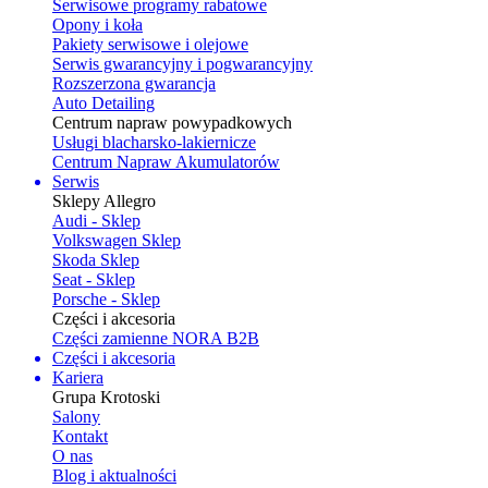
Serwisowe programy rabatowe
Opony i koła
Pakiety serwisowe i olejowe
Serwis gwarancyjny i pogwarancyjny
Rozszerzona gwarancja
Auto Detailing
Centrum napraw powypadkowych
Usługi blacharsko-lakiernicze
Centrum Napraw Akumulatorów
Serwis
Sklepy Allegro
Audi - Sklep
Volkswagen Sklep
Skoda Sklep
Seat - Sklep
Porsche - Sklep
Części i akcesoria
Części zamienne NORA B2B
Części i akcesoria
Kariera
Grupa Krotoski
Salony
Kontakt
O nas
Blog i aktualności