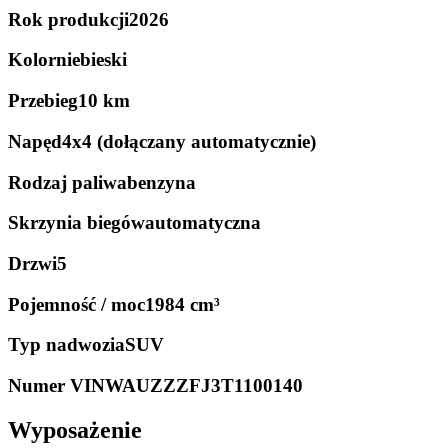
Rok produkcji
2026
Kolor
niebieski
Przebieg
10 km
Napęd
4x4 (dołączany automatycznie)
Rodzaj paliwa
benzyna
Skrzynia biegów
automatyczna
Drzwi
5
Pojemność / moc
1984 cm³
Typ nadwozia
SUV
Numer VIN
WAUZZZFJ3T1100140
Wyposażenie