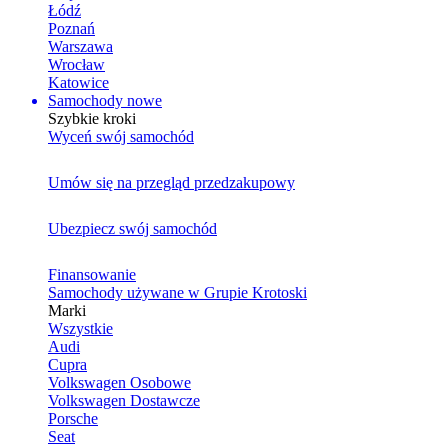
Łódź
Poznań
Warszawa
Wrocław
Katowice
Samochody nowe
Szybkie kroki
Wyceń swój samochód
Umów się na przegląd przedzakupowy
Ubezpiecz swój samochód
Finansowanie
Samochody używane w Grupie Krotoski
Marki
Wszystkie
Audi
Cupra
Volkswagen Osobowe
Volkswagen Dostawcze
Porsche
Seat