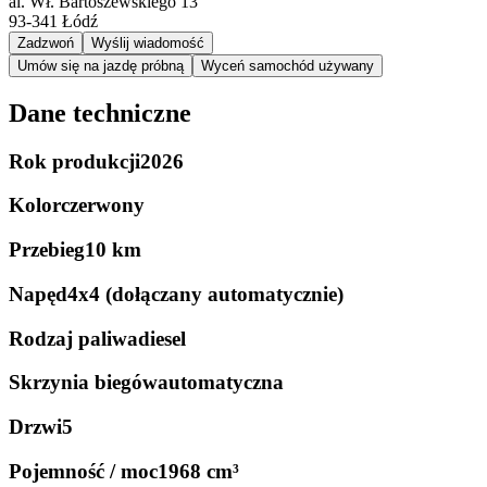
al. Wł. Bartoszewskiego 13
93-341
Łódź
Zadzwoń
Wyślij wiadomość
Umów się na jazdę próbną
Wyceń samochód używany
Dane techniczne
Rok produkcji
2026
Kolor
czerwony
Przebieg
10 km
Napęd
4x4 (dołączany automatycznie)
Rodzaj paliwa
diesel
Skrzynia biegów
automatyczna
Drzwi
5
Pojemność / moc
1968 cm³