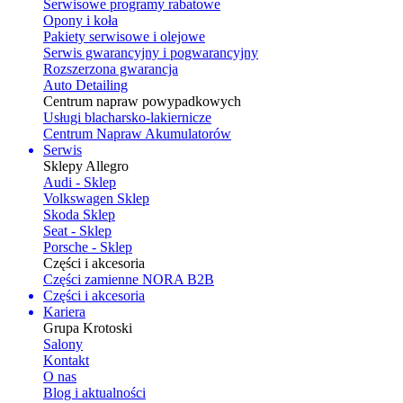
Serwisowe programy rabatowe
Opony i koła
Pakiety serwisowe i olejowe
Serwis gwarancyjny i pogwarancyjny
Rozszerzona gwarancja
Auto Detailing
Centrum napraw powypadkowych
Usługi blacharsko-lakiernicze
Centrum Napraw Akumulatorów
Serwis
Sklepy Allegro
Audi - Sklep
Volkswagen Sklep
Skoda Sklep
Seat - Sklep
Porsche - Sklep
Części i akcesoria
Części zamienne NORA B2B
Części i akcesoria
Kariera
Grupa Krotoski
Salony
Kontakt
O nas
Blog i aktualności