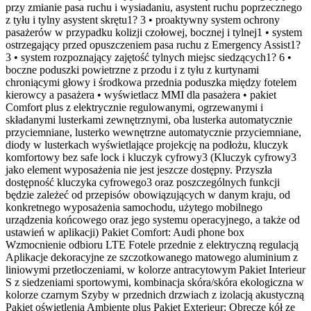
przy zmianie pasa ruchu i wysiadaniu, asystent ruchu poprzecznego
z tyłu i tylny asystent skrętu1? 3 • proaktywny system ochrony
pasażerów w przypadku kolizji czołowej, bocznej i tylnej1 • system
ostrzegający przed opuszczeniem pasa ruchu z Emergency Assist1?
3 • system rozpoznający zajętość tylnych miejsc siedzących1? 6 •
boczne poduszki powietrzne z przodu i z tyłu z kurtynami
chroniącymi głowy i środkowa przednia poduszka między fotelem
kierowcy a pasażera • wyświetlacz MMI dla pasażera • pakiet
Comfort plus z elektrycznie regulowanymi, ogrzewanymi i
składanymi lusterkami zewnętrznymi, oba lusterka automatycznie
przyciemniane, lusterko wewnętrzne automatycznie przyciemniane,
diody w lusterkach wyświetlające projekcję na podłożu, kluczyk
komfortowy bez safe lock i kluczyk cyfrowy3 (Kluczyk cyfrowy3
jako element wyposażenia nie jest jeszcze dostępny. Przyszła
dostępność kluczyka cyfrowego3 oraz poszczególnych funkcji
będzie zależeć od przepisów obowiązujących w danym kraju, od
konkretnego wyposażenia samochodu, użytego mobilnego
urządzenia końcowego oraz jego systemu operacyjnego, a także od
ustawień w aplikacji) Pakiet Comfort: Audi phone box
Wzmocnienie odbioru LTE Fotele przednie z elektryczną regulacją
Aplikacje dekoracyjne ze szczotkowanego matowego aluminium z
liniowymi przetłoczeniami, w kolorze antracytowym Pakiet Interieur
S z siedzeniami sportowymi, kombinacja skóra/skóra ekologiczna w
kolorze czarnym Szyby w przednich drzwiach z izolacją akustyczną
Pakiet oświetlenia Ambiente plus Pakiet Exterieur: Obręcze kół ze