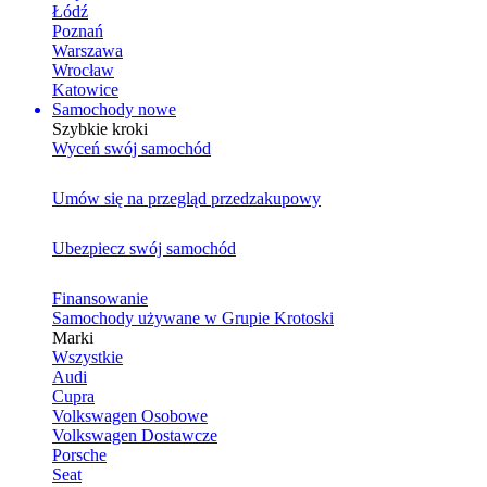
Łódź
Poznań
Warszawa
Wrocław
Katowice
Samochody nowe
Szybkie kroki
Wyceń swój samochód
Umów się na przegląd przedzakupowy
Ubezpiecz swój samochód
Finansowanie
Samochody używane w Grupie Krotoski
Marki
Wszystkie
Audi
Cupra
Volkswagen Osobowe
Volkswagen Dostawcze
Porsche
Seat