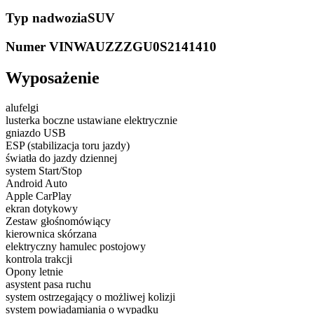
Typ nadwozia
SUV
Numer VIN
WAUZZZGU0S2141410
Wyposażenie
alufelgi
lusterka boczne ustawiane elektrycznie
gniazdo USB
ESP (stabilizacja toru jazdy)
światła do jazdy dziennej
system Start/Stop
Android Auto
Apple CarPlay
ekran dotykowy
Zestaw głośnomówiący
kierownica skórzana
elektryczny hamulec postojowy
kontrola trakcji
Opony letnie
asystent pasa ruchu
system ostrzegający o możliwej kolizji
system powiadamiania o wypadku