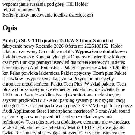
wspomaganie ruszania pod górę- Hill Holder
felgi aluminiowe 20
Isofix (punkty mocowania fotelika dziecięcego)
Opis
Audi Q5 SUV TDI quattro 150 kW S tronic
Samochód
fabrycznie nowy Rocznik: 2026 Oferta nr: 2025186152 Kolor
lakieru: czerwony Grenadine metalik
Wyposażenie dodatkowe:
Hak holowniczy Kanapa tylna plus Obudowy lusterek w kolorze
czarnym Funkcja pamięci ustawień dla fotela kierowcy i lusterek
zewnętrznych Audi Extensive - Pakiet naprawczy 4 lata / 120 000
km Pełna powłoka lakiernicza Pakiet optyczny Czerń plus Pakiet
schowków i wyposażenia bagażnika Przyciemnione szyby
chroniące przed słońcem Pakiet Tech Plus: W skład pakietu Tech
plus wchodzą następujące elementy pakietu Tech: • światła tylne
LED pro • 3-strefowa klimatyzacja komfortowa • adaptacyjny
asystent prędkości1? 2 • Audi parking system plus z sygnalizacją
odległości1 • asystent parkowania plus1? 3 • MMI experience plus z
Audi Application Store i smartphone interface4? 5 oraz Audi sound
system • ogrzewanie przednich siedzeń • układ zmywania
reflektorów Tech plus zawiera dodatkowe elementy nie wchodzące
w skład pakietu Tech: • reflektory Matrix LED • cyfrowe grafiki
świateł3 • kamery obserwujące otoczenie1 • system ostrzegający