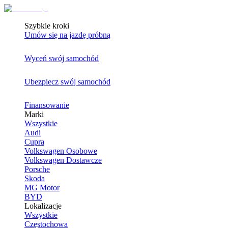
Szybkie kroki
Umów się na jazdę próbną
Wyceń swój samochód
Ubezpiecz swój samochód
Finansowanie
Marki
Wszystkie
Audi
Cupra
Volkswagen Osobowe
Volkswagen Dostawcze
Porsche
Skoda
MG Motor
BYD
Lokalizacje
Wszystkie
Częstochowa