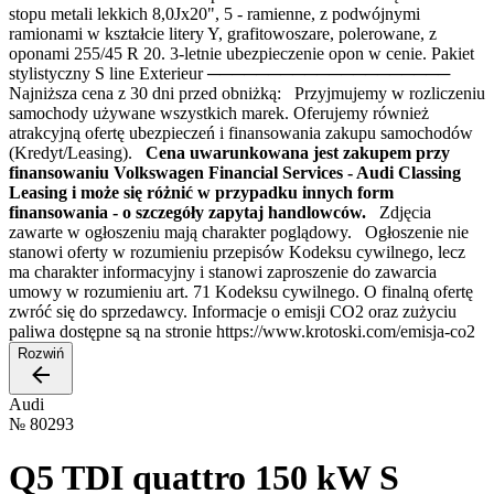
stopu metali lekkich 8,0Jx20", 5 - ramienne, z podwójnymi
ramionami w kształcie litery Y, grafitowoszare, polerowane, z
oponami 255/45 R 20. 3-letnie ubezpieczenie opon w cenie. Pakiet
stylistyczny S line Exterieur ────────────────────
Najniższa cena z 30 dni przed obniżką: Przyjmujemy w rozliczeniu
samochody używane wszystkich marek. Oferujemy również
atrakcyjną ofertę ubezpieczeń i finansowania zakupu samochodów
(Kredyt/Leasing).
Cena uwarunkowana jest zakupem przy
finansowaniu Volkswagen Financial Services - Audi Classing
Leasing i może się różnić w przypadku innych form
finansowania - o szczegóły zapytaj handlowców.
Zdjęcia
zawarte w ogłoszeniu mają charakter poglądowy. Ogłoszenie nie
stanowi oferty w rozumieniu przepisów Kodeksu cywilnego, lecz
ma charakter informacyjny i stanowi zaproszenie do zawarcia
umowy w rozumieniu art. 71 Kodeksu cywilnego. O finalną ofertę
zwróć się do sprzedawcy. Informacje o emisji CO2 oraz zużyciu
paliwa dostępne są na stronie https://www.krotoski.com/emisja-co2
Rozwiń
Audi
№
80293
Q5 TDI quattro 150 kW S