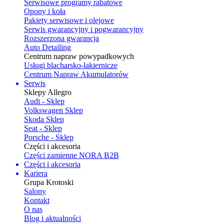
Serwisowe programy rabatowe
Opony i koła
Pakiety serwisowe i olejowe
Serwis gwarancyjny i pogwarancyjny
Rozszerzona gwarancja
Auto Detailing
Centrum napraw powypadkowych
Usługi blacharsko-lakiernicze
Centrum Napraw Akumulatorów
Serwis
Sklepy Allegro
Audi - Sklep
Volkswagen Sklep
Skoda Sklep
Seat - Sklep
Porsche - Sklep
Części i akcesoria
Części zamienne NORA B2B
Części i akcesoria
Kariera
Grupa Krotoski
Salony
Kontakt
O nas
Blog i aktualności