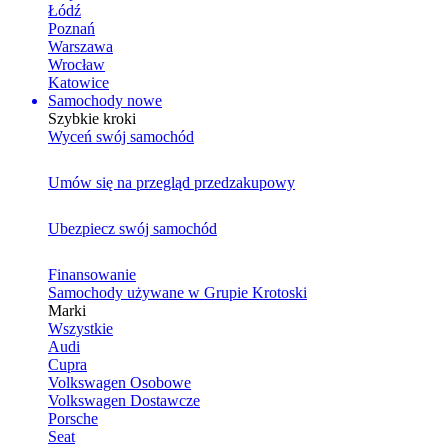
Łódź
Poznań
Warszawa
Wrocław
Katowice
Samochody nowe
Szybkie kroki
Wyceń swój samochód
Umów się na przegląd przedzakupowy
Ubezpiecz swój samochód
Finansowanie
Samochody używane w Grupie Krotoski
Marki
Wszystkie
Audi
Cupra
Volkswagen Osobowe
Volkswagen Dostawcze
Porsche
Seat