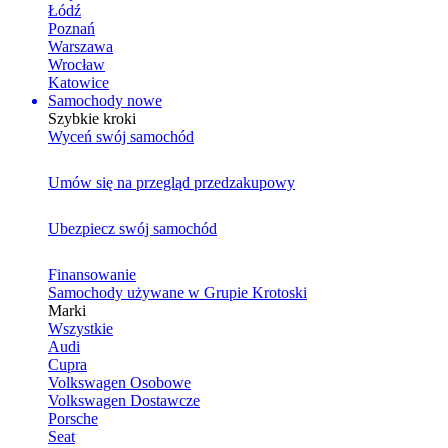
Łódź
Poznań
Warszawa
Wrocław
Katowice
Samochody nowe
Szybkie kroki
Wyceń swój samochód
Umów się na przegląd przedzakupowy
Ubezpiecz swój samochód
Finansowanie
Samochody używane w Grupie Krotoski
Marki
Wszystkie
Audi
Cupra
Volkswagen Osobowe
Volkswagen Dostawcze
Porsche
Seat