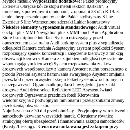
Mythos metalik
Wyposażenie dodatkowe:
Pakiet promocyjny
Exterieur Obręcze kół ze stopu metali lekkich 8,0Jx19", 5 -
ramienne, z podwójnymi ramionami, z oponami 235/55 R 19. 3-
letnie ubezpieczenie opon w cenie. Pakiet stylistyczny S line
Exterieur S line Wzmocnione zderzaki Lakier kontrastowy
Niektóre elementy wyposażenia standardowego:
Audi virtual
cockpit plus MMI Navigation plus z MMI touch Audi Application
Store i smartphone interface System ostrzegający przed
opuszczeniem pasa ruchu Audi parking system plus z sygnalizacją
odległości Kamera cofania Adaptacyjny asystent prędkości System
rozpoznający spadek koncentracji i zmęczenie kierowcy z funkcją
obserwacji kierowcy Kamera z czujnikiem odległości (w systemie
wspomagającym kierowcę) System rozpoznawania znaków
drogowych współpracujący z kamerą Asystent ruchu porzecznego z
przodu Przedni asystent hamowania awaryjnego Asystent omijania
przeszkód i przedni asystent skrętu Pakiet systemów ochronnych i
ostrzegawczych Ogranicznik prędkości uwzględniający znaki
drogowe Audi drive select Reflektory LED Asystent świateł
drogowych Ogrzewanie przednich foteli Kierownica
wielofunkcyjna z podwójnymi ramionami i przełącznikami zmiany
przełożenia, obszyta skórą ────────────────────
Najniższa cena z 30 dni przed obniżką: Przyjmujemy w rozliczeniu
samochody używane wszystkich marek. Oferujemy również
atrakcyjną ofertę ubezpieczeń i finansowania zakupu samochodów
(Kredyt/Leasing).
Cena uwarunkowana jest zakupem przy