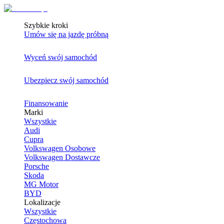
Szybkie kroki
Umów się na jazdę próbną
Wyceń swój samochód
Ubezpiecz swój samochód
Finansowanie
Marki
Wszystkie
Audi
Cupra
Volkswagen Osobowe
Volkswagen Dostawcze
Porsche
Skoda
MG Motor
BYD
Lokalizacje
Wszystkie
Częstochowa