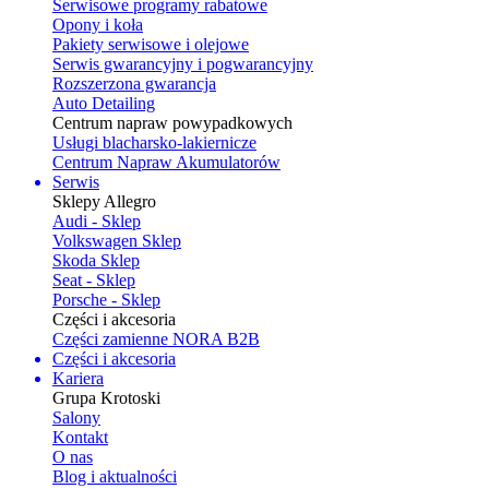
Serwisowe programy rabatowe
Opony i koła
Pakiety serwisowe i olejowe
Serwis gwarancyjny i pogwarancyjny
Rozszerzona gwarancja
Auto Detailing
Centrum napraw powypadkowych
Usługi blacharsko-lakiernicze
Centrum Napraw Akumulatorów
Serwis
Sklepy Allegro
Audi - Sklep
Volkswagen Sklep
Skoda Sklep
Seat - Sklep
Porsche - Sklep
Części i akcesoria
Części zamienne NORA B2B
Części i akcesoria
Kariera
Grupa Krotoski
Salony
Kontakt
O nas
Blog i aktualności