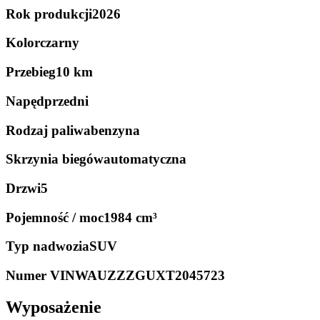
Rok produkcji
2026
Kolor
czarny
Przebieg
10 km
Napęd
przedni
Rodzaj paliwa
benzyna
Skrzynia biegów
automatyczna
Drzwi
5
Pojemność / moc
1984 cm³
Typ nadwozia
SUV
Numer VIN
WAUZZZGUXT2045723
Wyposażenie