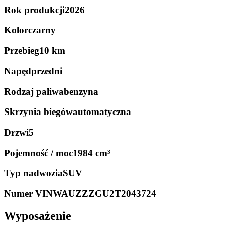
Rok produkcji
2026
Kolor
czarny
Przebieg
10 km
Napęd
przedni
Rodzaj paliwa
benzyna
Skrzynia biegów
automatyczna
Drzwi
5
Pojemność / moc
1984 cm³
Typ nadwozia
SUV
Numer VIN
WAUZZZGU2T2043724
Wyposażenie