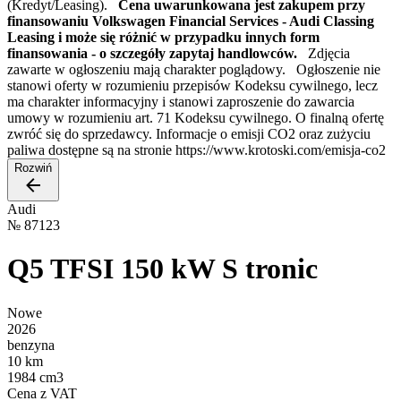
(Kredyt/Leasing).
Cena uwarunkowana jest zakupem przy
finansowaniu Volkswagen Financial Services - Audi Classing
Leasing i może się różnić w przypadku innych form
finansowania - o szczegóły zapytaj handlowców.
Zdjęcia
zawarte w ogłoszeniu mają charakter poglądowy. Ogłoszenie nie
stanowi oferty w rozumieniu przepisów Kodeksu cywilnego, lecz
ma charakter informacyjny i stanowi zaproszenie do zawarcia
umowy w rozumieniu art. 71 Kodeksu cywilnego. O finalną ofertę
zwróć się do sprzedawcy. Informacje o emisji CO2 oraz zużyciu
paliwa dostępne są na stronie https://www.krotoski.com/emisja-co2
Rozwiń
Audi
№
87123
Q5 TFSI 150 kW S tronic
Nowe
2026
benzyna
10 km
1984 cm3
Cena z VAT