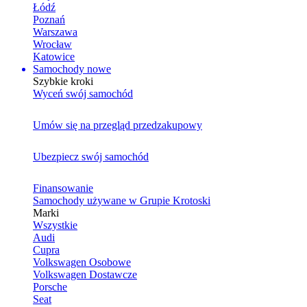
Łódź
Poznań
Warszawa
Wrocław
Katowice
Samochody nowe
Szybkie kroki
Wyceń swój samochód
Umów się na przegląd przedzakupowy
Ubezpiecz swój samochód
Finansowanie
Samochody używane w Grupie Krotoski
Marki
Wszystkie
Audi
Cupra
Volkswagen Osobowe
Volkswagen Dostawcze
Porsche
Seat