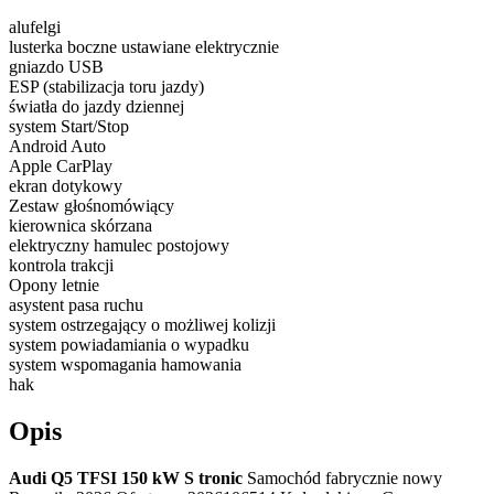
alufelgi
lusterka boczne ustawiane elektrycznie
gniazdo USB
ESP (stabilizacja toru jazdy)
światła do jazdy dziennej
system Start/Stop
Android Auto
Apple CarPlay
ekran dotykowy
Zestaw głośnomówiący
kierownica skórzana
elektryczny hamulec postojowy
kontrola trakcji
Opony letnie
asystent pasa ruchu
system ostrzegający o możliwej kolizji
system powiadamiania o wypadku
system wspomagania hamowania
hak
Opis
Audi Q5 TFSI 150 kW S tronic
Samochód fabrycznie nowy