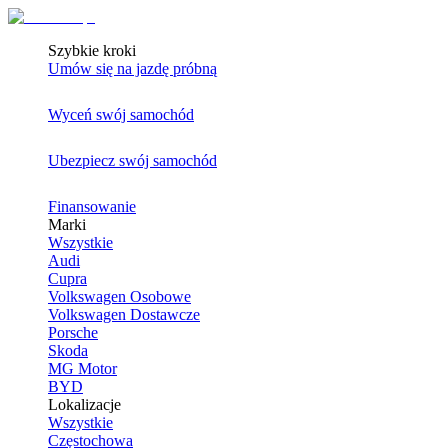
Szybkie kroki
Umów się na jazdę próbną
Wyceń swój samochód
Ubezpiecz swój samochód
Finansowanie
Marki
Wszystkie
Audi
Cupra
Volkswagen Osobowe
Volkswagen Dostawcze
Porsche
Skoda
MG Motor
BYD
Lokalizacje
Wszystkie
Częstochowa