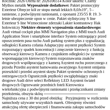
Rocznik: 2026 Oferta nr: 2026106514 Kolor lakieru: Czarny
Mythos metalik
Wyposażenie dodatkowe:
Pakiet promocyjny
Exterieur Obręcze kół ze stopu metali lekkich 8,0Jx19", 5 -
ramienne, z podwójnymi ramionami, z oponami 235/55 R 19. 3-
letnie ubezpieczenie opon w cenie. Pakiet stylistyczny S line
Exterieur S line Wzmocnione zderzaki Lakier kontrastowy Hak
holowniczy
Niektóre elementy wyposażenia standardowego:
Audi virtual cockpit plus MMI Navigation plus z MMI touch Audi
Application Store i smartphone interface System ostrzegający przed
opuszczeniem pasa ruchu Audi parking system plus z sygnalizacją
odległości Kamera cofania Adaptacyjny asystent prędkości System
rozpoznający spadek koncentracji i zmęczenie kierowcy z funkcją
obserwacji kierowcy Kamera z czujnikiem odległości (w systemie
wspomagającym kierowcę) System rozpoznawania znaków
drogowych współpracujący z kamerą Asystent ruchu porzecznego z
przodu Przedni asystent hamowania awaryjnego Asystent omijania
przeszkód i przedni asystent skrętu Pakiet systemów ochronnych i
ostrzegawczych Ogranicznik prędkości uwzględniający znaki
drogowe Audi drive select Reflektory LED Asystent świateł
drogowych Ogrzewanie przednich foteli Kierownica
wielofunkcyjna z podwójnymi ramionami i przełącznikami zmiany
przełożenia, obszyta skórą ────────────────────
Najniższa cena z 30 dni przed obniżką: Przyjmujemy w rozliczeniu
samochody używane wszystkich marek. Oferujemy również
atrakcyjną ofertę ubezpieczeń i finansowania zakupu samochodów