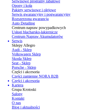
Serwisowe programy rabatowe
Opony i koła
Pakiety serwisowe i olejowe
Serwis gwarancyjny i pogwarancyjny
Rozszerzona gwarancja
Auto Detailing
Centrum napraw powypadkowych
Usługi blacharsko-lakiernicze
Centrum Napraw Akumulatorów
Serwis
Sklepy Allegro
Audi - Sklep
Volkswagen Sklep
Skoda Sklep
Seat - Sklep
Porsche - Sklep
Części i akcesoria
Części zamienne NORA B2B
Części i akcesoria
Kariera
Grupa Krotoski
Salony
Kontakt
O nas
Blog i aktualności