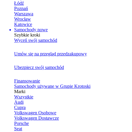
Łódź
Poznań
Warszawa
Wrocław
Katowice
Samochody nowe
Szybkie kroki
Wyceń swój samochód
Umów się na przegląd przedzakupowy
Ubezpiecz swój samochód
Finansowanie
Samochody używane w Grupie Krotoski
Marki
Wszystkie
Audi
Cupra
Volkswagen Osobowe
Volkswagen Dostawcze
Porsche
Seat