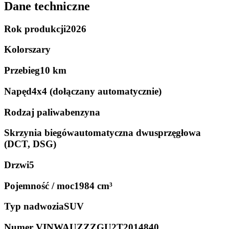
Dane techniczne
Rok produkcji
2026
Kolor
szary
Przebieg
10 km
Napęd
4x4 (dołączany automatycznie)
Rodzaj paliwa
benzyna
Skrzynia biegów
automatyczna dwusprzęgłowa
(DCT, DSG)
Drzwi
5
Pojemność / moc
1984 cm³
Typ nadwozia
SUV
Numer VIN
WAUZZZGU2T2014840