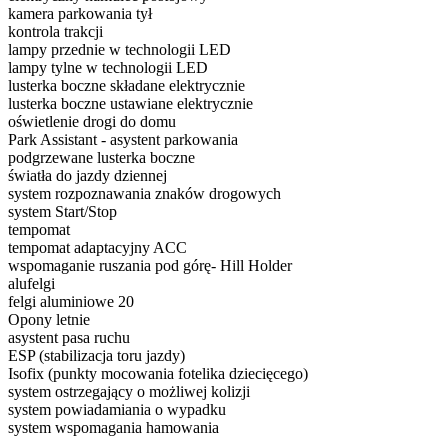
kamera parkowania tył
kontrola trakcji
lampy przednie w technologii LED
lampy tylne w technologii LED
lusterka boczne składane elektrycznie
lusterka boczne ustawiane elektrycznie
oświetlenie drogi do domu
Park Assistant - asystent parkowania
podgrzewane lusterka boczne
światła do jazdy dziennej
system rozpoznawania znaków drogowych
system Start/Stop
tempomat
tempomat adaptacyjny ACC
wspomaganie ruszania pod górę- Hill Holder
alufelgi
felgi aluminiowe 20
Opony letnie
asystent pasa ruchu
ESP (stabilizacja toru jazdy)
Isofix (punkty mocowania fotelika dziecięcego)
system ostrzegający o możliwej kolizji
system powiadamiania o wypadku
system wspomagania hamowania