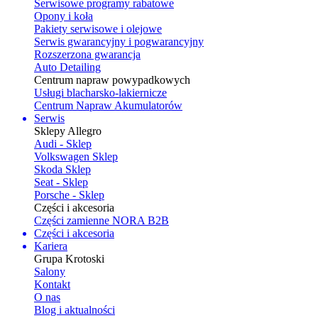
Serwisowe programy rabatowe
Opony i koła
Pakiety serwisowe i olejowe
Serwis gwarancyjny i pogwarancyjny
Rozszerzona gwarancja
Auto Detailing
Centrum napraw powypadkowych
Usługi blacharsko-lakiernicze
Centrum Napraw Akumulatorów
Serwis
Sklepy Allegro
Audi - Sklep
Volkswagen Sklep
Skoda Sklep
Seat - Sklep
Porsche - Sklep
Części i akcesoria
Części zamienne NORA B2B
Części i akcesoria
Kariera
Grupa Krotoski
Salony
Kontakt
O nas
Blog i aktualności