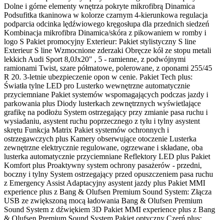
Dolne i górne elementy wnętrza pokryte mikrofibrą Dinamica
Podsufitka tkaninowa w kolorze czarnym 4-kierunkowa regulacja
podparcia odcinka lędźwiowego kręgosłupa dla przednich siedzeń
Kombinacja mikrofibra Dinamica/skóra z pikowaniem w romby i
logo S Pakiet promocyjny Exterieur: Pakiet stylistyczny S line
Exterieur S line Wzmocnione zderzaki Obręcze kół ze stopu metali
lekkich Audi Sport 8,0Jx20" , 5 - ramienne, z podwójnymi
ramionami Twist, szare półmatowe, polerowane, z oponami 255/45
R 20. 3-letnie ubezpieczenie opon w cenie. Pakiet Tech plus:
Światła tylne LED pro Lusterko wewnętrzne automatycznie
przyciemniane Pakiet systemów wspomagających podczas jazdy i
parkowania plus Diody lusterkach zewnętrznych wyświetlające
grafikę na podłożu System ostrzegający przy zmianie pasa ruchu i
wysiadaniu, asystent ruchu poprzecznego z tyłu i tylny asystent
skrętu Funkcja Matrix Pakiet systemów ochronnych i
ostrzegawczych plus Kamery obserwujące otoczenie Lusterka
zewnętrzne elektrycznie regulowane, ogrzewane i składane, oba
lusterka automatycznie przyciemniane Reflektory LED plus Pakiet
Komfort plus Proaktywny system ochrony pasażerów - przedni,
boczny i tylny System ostrzegający przed opuszczeniem pasa ruchu
z Emergency Assist Adaptacyjny asystent jazdy plus Pakiet MMI
experience plus z Bang & Olufsen Premium Sound System: Złącza
USB ze zwiększoną mocą ładowania Bang & Olufsen Premium
Sound System z dźwiękiem 3D Pakiet MMI experience plus z Bang
& Olufsen Premium Sound System Pakiet optyczny Czerń plus: