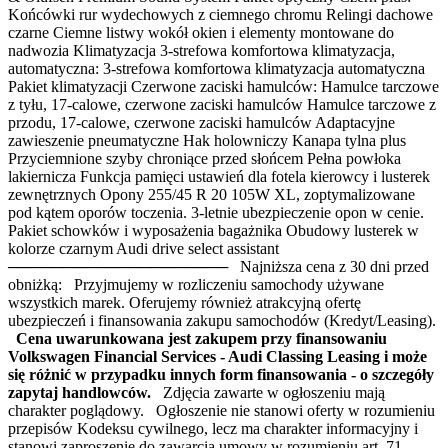
Końcówki rur wydechowych z ciemnego chromu Relingi dachowe
czarne Ciemne listwy wokół okien i elementy montowane do
nadwozia Klimatyzacja 3-strefowa komfortowa klimatyzacja,
automatyczna: 3-strefowa komfortowa klimatyzacja automatyczna
Pakiet klimatyzacji Czerwone zaciski hamulców: Hamulce tarczowe
z tyłu, 17-calowe, czerwone zaciski hamulców Hamulce tarczowe z
przodu, 17-calowe, czerwone zaciski hamulców Adaptacyjne
zawieszenie pneumatyczne Hak holowniczy Kanapa tylna plus
Przyciemnione szyby chroniące przed słońcem Pełna powłoka
lakiernicza Funkcja pamięci ustawień dla fotela kierowcy i lusterek
zewnętrznych Opony 255/45 R 20 105W XL, zoptymalizowane
pod kątem oporów toczenia. 3-letnie ubezpieczenie opon w cenie.
Pakiet schowków i wyposażenia bagażnika Obudowy lusterek w
kolorze czarnym Audi drive select assistant
──────────────────── Najniższa cena z 30 dni przed
obniżką: Przyjmujemy w rozliczeniu samochody używane
wszystkich marek. Oferujemy również atrakcyjną ofertę
ubezpieczeń i finansowania zakupu samochodów (Kredyt/Leasing).
Cena uwarunkowana jest zakupem przy finansowaniu
Volkswagen Financial Services - Audi Classing Leasing i może
się różnić w przypadku innych form finansowania - o szczegóły
zapytaj handlowców.
Zdjęcia zawarte w ogłoszeniu mają
charakter poglądowy. Ogłoszenie nie stanowi oferty w rozumieniu
przepisów Kodeksu cywilnego, lecz ma charakter informacyjny i
stanowi zaproszenie do zawarcia umowy w rozumieniu art. 71