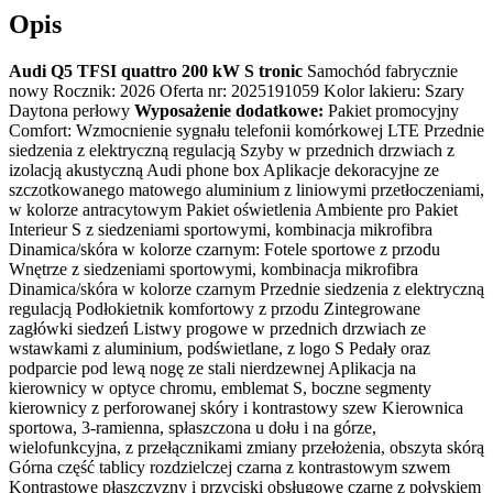
Opis
Audi Q5 TFSI quattro 200 kW S tronic
Samochód fabrycznie
nowy Rocznik: 2026 Oferta nr: 2025191059 Kolor lakieru: Szary
Daytona perłowy
Wyposażenie dodatkowe:
Pakiet promocyjny
Comfort: Wzmocnienie sygnału telefonii komórkowej LTE Przednie
siedzenia z elektryczną regulacją Szyby w przednich drzwiach z
izolacją akustyczną Audi phone box Aplikacje dekoracyjne ze
szczotkowanego matowego aluminium z liniowymi przetłoczeniami,
w kolorze antracytowym Pakiet oświetlenia Ambiente pro Pakiet
Interieur S z siedzeniami sportowymi, kombinacja mikrofibra
Dinamica/skóra w kolorze czarnym: Fotele sportowe z przodu
Wnętrze z siedzeniami sportowymi, kombinacja mikrofibra
Dinamica/skóra w kolorze czarnym Przednie siedzenia z elektryczną
regulacją Podłokietnik komfortowy z przodu Zintegrowane
zagłówki siedzeń Listwy progowe w przednich drzwiach ze
wstawkami z aluminium, podświetlane, z logo S Pedały oraz
podparcie pod lewą nogę ze stali nierdzewnej Aplikacja na
kierownicy w optyce chromu, emblemat S, boczne segmenty
kierownicy z perforowanej skóry i kontrastowy szew Kierownica
sportowa, 3-ramienna, spłaszczona u dołu i na górze,
wielofunkcyjna, z przełącznikami zmiany przełożenia, obszyta skórą
Górna część tablicy rozdzielczej czarna z kontrastowym szwem
Kontrastowe płaszczyzny i przyciski obsługowe czarne z połyskiem