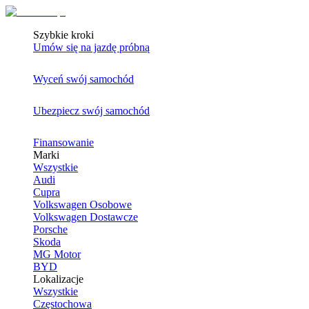
Szybkie kroki
Umów się na jazdę próbną
Wyceń swój samochód
Ubezpiecz swój samochód
Finansowanie
Marki
Wszystkie
Audi
Cupra
Volkswagen Osobowe
Volkswagen Dostawcze
Porsche
Skoda
MG Motor
BYD
Lokalizacje
Wszystkie
Częstochowa