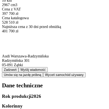
10 km
2967 cm3
Cena z VAT
397 700 zł
Cena katalogowa
528 510 zł
Najniższa cena z 30 dni przed obniżką
401 700 zł
Audi Warszawa-Radzymińska
Radzymińska 301
05-091
Ząbki
Zadzwoń
Wyślij wiadomość
Umów się na jazdę próbną
Wyceń samochód używany
Dane techniczne
Rok produkcji
2026
Kolor
inny