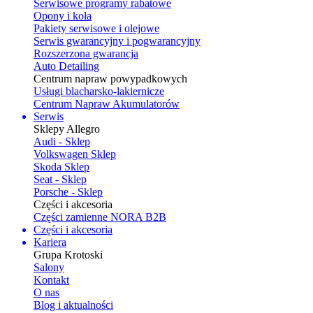
Serwisowe programy rabatowe
Opony i koła
Pakiety serwisowe i olejowe
Serwis gwarancyjny i pogwarancyjny
Rozszerzona gwarancja
Auto Detailing
Centrum napraw powypadkowych
Usługi blacharsko-lakiernicze
Centrum Napraw Akumulatorów
Serwis
Sklepy Allegro
Audi - Sklep
Volkswagen Sklep
Skoda Sklep
Seat - Sklep
Porsche - Sklep
Części i akcesoria
Części zamienne NORA B2B
Części i akcesoria
Kariera
Grupa Krotoski
Salony
Kontakt
O nas
Blog i aktualności