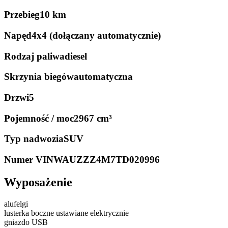
Przebieg
10 km
Napęd
4x4 (dołączany automatycznie)
Rodzaj paliwa
diesel
Skrzynia biegów
automatyczna
Drzwi
5
Pojemność / moc
2967 cm³
Typ nadwozia
SUV
Numer VIN
WAUZZZ4M7TD020996
Wyposażenie
alufelgi
lusterka boczne ustawiane elektrycznie
gniazdo USB