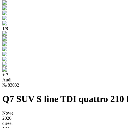
1
/
8
+
3
Audi
№
83032
Q7 SUV S line TDI quattro 210 
Nowe
2026
diesel