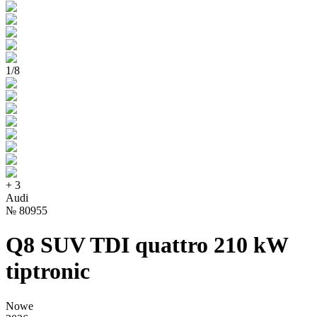
1
/
8
+
3
Audi
№
80955
Q8 SUV TDI quattro 210 kW
tiptronic
Nowe