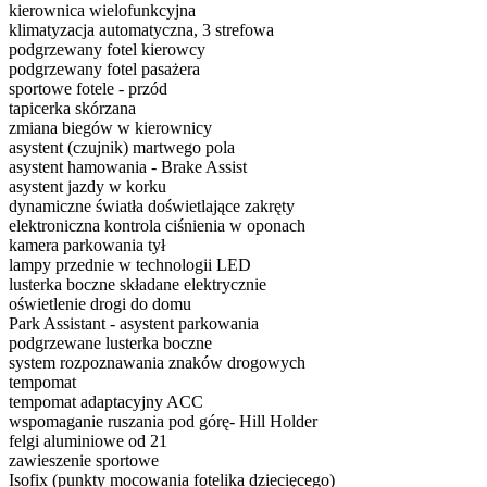
kierownica wielofunkcyjna
klimatyzacja automatyczna, 3 strefowa
podgrzewany fotel kierowcy
podgrzewany fotel pasażera
sportowe fotele - przód
tapicerka skórzana
zmiana biegów w kierownicy
asystent (czujnik) martwego pola
asystent hamowania - Brake Assist
asystent jazdy w korku
dynamiczne światła doświetlające zakręty
elektroniczna kontrola ciśnienia w oponach
kamera parkowania tył
lampy przednie w technologii LED
lusterka boczne składane elektrycznie
oświetlenie drogi do domu
Park Assistant - asystent parkowania
podgrzewane lusterka boczne
system rozpoznawania znaków drogowych
tempomat
tempomat adaptacyjny ACC
wspomaganie ruszania pod górę- Hill Holder
felgi aluminiowe od 21
zawieszenie sportowe
Isofix (punkty mocowania fotelika dziecięcego)