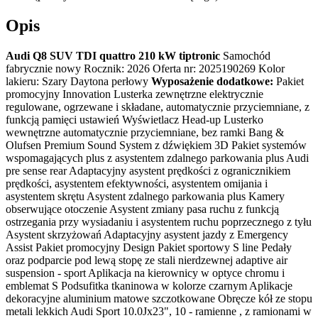
Opis
Audi Q8 SUV TDI quattro 210 kW tiptronic
Samochód
fabrycznie nowy Rocznik: 2026 Oferta nr: 2025190269 Kolor
lakieru: Szary Daytona perłowy
Wyposażenie dodatkowe:
Pakiet
promocyjny Innovation Lusterka zewnętrzne elektrycznie
regulowane, ogrzewane i składane, automatycznie przyciemniane, z
funkcją pamięci ustawień Wyświetlacz Head-up Lusterko
wewnętrzne automatycznie przyciemniane, bez ramki Bang &
Olufsen Premium Sound System z dźwiękiem 3D Pakiet systemów
wspomagających plus z asystentem zdalnego parkowania plus Audi
pre sense rear Adaptacyjny asystent prędkości z ogranicznikiem
prędkości, asystentem efektywności, asystentem omijania i
asystentem skrętu Asystent zdalnego parkowania plus Kamery
obserwujące otoczenie Asystent zmiany pasa ruchu z funkcją
ostrzegania przy wysiadaniu i asystentem ruchu poprzecznego z tyłu
Asystent skrzyżowań Adaptacyjny asystent jazdy z Emergency
Assist Pakiet promocyjny Design Pakiet sportowy S line Pedały
oraz podparcie pod lewą stopę ze stali nierdzewnej adaptive air
suspension - sport Aplikacja na kierownicy w optyce chromu i
emblemat S Podsufitka tkaninowa w kolorze czarnym Aplikacje
dekoracyjne aluminium matowe szczotkowane Obręcze kół ze stopu
metali lekkich Audi Sport 10.0Jx23", 10 - ramienne , z ramionami w