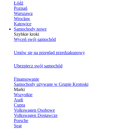
Łódź
Poznań
Warszawa
Wrocław
Katowice
Samochody nowe
Szybkie kroki
Wyceń swój samochód
Umów się na przegląd przedzakupowy
Ubezpiecz swój samochód
Finansowanie
Samochody używane w Grupie Krotoski
Marki
Wszystkie
Audi
Cupra
Volkswagen Osobowe
Volkswagen Dostawcze
Porsche
Seat