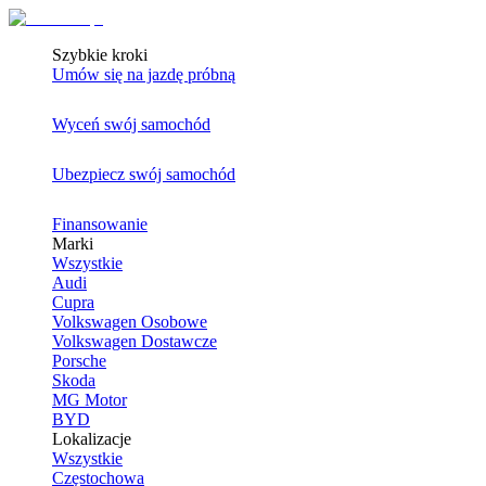
Szybkie kroki
Umów się na jazdę próbną
Wyceń swój samochód
Ubezpiecz swój samochód
Finansowanie
Marki
Wszystkie
Audi
Cupra
Volkswagen Osobowe
Volkswagen Dostawcze
Porsche
Skoda
MG Motor
BYD
Lokalizacje
Wszystkie
Częstochowa