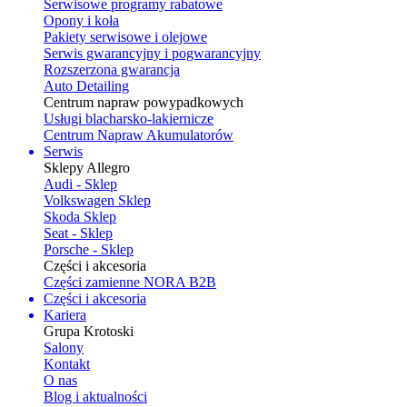
Serwisowe programy rabatowe
Opony i koła
Pakiety serwisowe i olejowe
Serwis gwarancyjny i pogwarancyjny
Rozszerzona gwarancja
Auto Detailing
Centrum napraw powypadkowych
Usługi blacharsko-lakiernicze
Centrum Napraw Akumulatorów
Serwis
Sklepy Allegro
Audi - Sklep
Volkswagen Sklep
Skoda Sklep
Seat - Sklep
Porsche - Sklep
Części i akcesoria
Części zamienne NORA B2B
Części i akcesoria
Kariera
Grupa Krotoski
Salony
Kontakt
O nas
Blog i aktualności