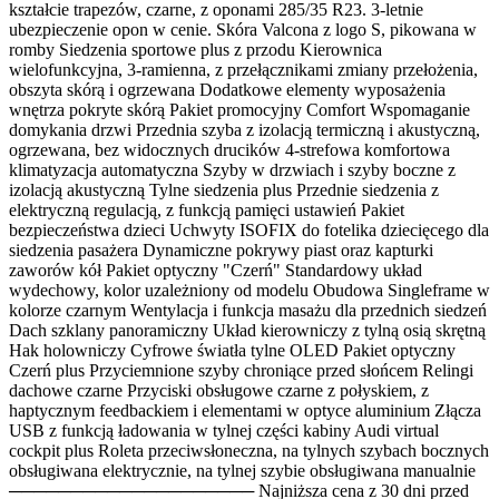
kształcie trapezów, czarne, z oponami 285/35 R23. 3-letnie
ubezpieczenie opon w cenie. Skóra Valcona z logo S, pikowana w
romby Siedzenia sportowe plus z przodu Kierownica
wielofunkcyjna, 3-ramienna, z przełącznikami zmiany przełożenia,
obszyta skórą i ogrzewana Dodatkowe elementy wyposażenia
wnętrza pokryte skórą Pakiet promocyjny Comfort Wspomaganie
domykania drzwi Przednia szyba z izolacją termiczną i akustyczną,
ogrzewana, bez widocznych drucików 4-strefowa komfortowa
klimatyzacja automatyczna Szyby w drzwiach i szyby boczne z
izolacją akustyczną Tylne siedzenia plus Przednie siedzenia z
elektryczną regulacją, z funkcją pamięci ustawień Pakiet
bezpieczeństwa dzieci Uchwyty ISOFIX do fotelika dziecięcego dla
siedzenia pasażera Dynamiczne pokrywy piast oraz kapturki
zaworów kół Pakiet optyczny "Czerń" Standardowy układ
wydechowy, kolor uzależniony od modelu Obudowa Singleframe w
kolorze czarnym Wentylacja i funkcja masażu dla przednich siedzeń
Dach szklany panoramiczny Układ kierowniczy z tylną osią skrętną
Hak holowniczy Cyfrowe światła tylne OLED Pakiet optyczny
Czerń plus Przyciemnione szyby chroniące przed słońcem Relingi
dachowe czarne Przyciski obsługowe czarne z połyskiem, z
haptycznym feedbackiem i elementami w optyce aluminium Złącza
USB z funkcją ładowania w tylnej części kabiny Audi virtual
cockpit plus Roleta przeciwsłoneczna, na tylnych szybach bocznych
obsługiwana elektrycznie, na tylnej szybie obsługiwana manualnie
──────────────────── Najniższa cena z 30 dni przed