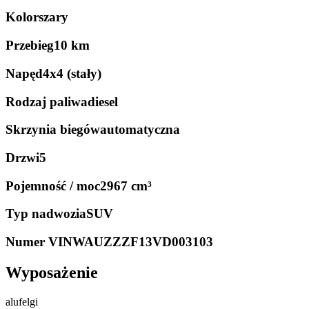
Kolor
szary
Przebieg
10 km
Napęd
4x4 (stały)
Rodzaj paliwa
diesel
Skrzynia biegów
automatyczna
Drzwi
5
Pojemność / moc
2967 cm³
Typ nadwozia
SUV
Numer VIN
WAUZZZF13VD003103
Wyposażenie
alufelgi