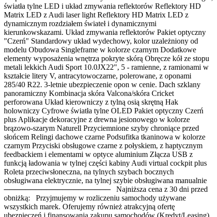
światła tylne LED i układ zmywania reflektorów Reflektory HD
Matrix LED z Audi laser light Reflektory HD Matrix LED z
dynamicznym rozdziałem świateł i dynamicznymi
kierunkowskazami. Układ zmywania reflektorów Pakiet optyczny
"Czerń" Standardowy układ wydechowy, kolor uzależniony od
modelu Obudowa Singleframe w kolorze czarnym Dodatkowe
elementy wyposażenia wnętrza pokryte skórą Obręcze kół ze stopu
metali lekkich Audi Sport 10.0JX22", 5 - ramienne, z ramionami w
kształcie litery V, antracytowoczarne, polerowane, z oponami
285/40 R22. 3-letnie ubezpieczenie opon w cenie. Dach szklany
panoramiczny Kombinacja skóra Valcona/skóra Cricket
perforowana Układ kierowniczy z tylną osią skrętną Hak
holowniczy Cyfrowe światła tylne OLED Pakiet optyczny Czerń
plus Aplikacje dekoracyjne z drewna jesionowego w kolorze
brązowo-szarym Naturell Przyciemnione szyby chroniące przed
słońcem Relingi dachowe czarne Podsufitka tkaninowa w kolorze
czarnym Przyciski obsługowe czarne z połyskiem, z haptycznym
feedbackiem i elementami w optyce aluminium Złącza USB z
funkcją ładowania w tylnej części kabiny Audi virtual cockpit plus
Roleta przeciwsłoneczna, na tylnych szybach bocznych
obsługiwana elektrycznie, na tylnej szybie obsługiwana manualnie
──────────────────── Najniższa cena z 30 dni przed
obniżką: Przyjmujemy w rozliczeniu samochody używane
wszystkich marek. Oferujemy również atrakcyjną ofertę
ubezpieczeń i finansowania zakupu samochodów (Kredyt/Leasing).