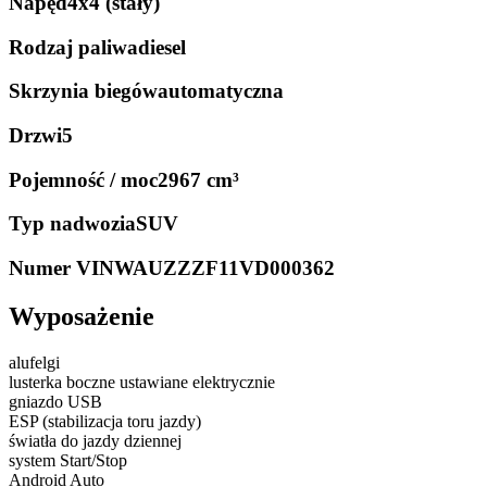
Napęd
4x4 (stały)
Rodzaj paliwa
diesel
Skrzynia biegów
automatyczna
Drzwi
5
Pojemność / moc
2967 cm³
Typ nadwozia
SUV
Numer VIN
WAUZZZF11VD000362
Wyposażenie
alufelgi
lusterka boczne ustawiane elektrycznie
gniazdo USB
ESP (stabilizacja toru jazdy)
światła do jazdy dziennej
system Start/Stop
Android Auto