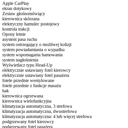
Apple CarPlay
ekran dotykowy
Zestaw głośnomówiący
kierownica skórzana
elektryczny hamulec postojowy
kontrola trakcji
Opony letnie
asystent pasa ruchu
system ostrzegający o możliwej kolizji
system powiadamiania o wypadku
system wspomagania hamowania
system nagłośnienia
Wyświetlacz typu Head-Up
elektrycznie ustawiany fotel kierowcy
elektrycznie ustawiany fotel pasażera
fotele przednie wentylowane
fotele przednie z funkcje masażu
hak
kierownica ogrzewana
kierownica wielofunkcyjna
klimatyzacja automatyczna, 3 strefowa
klimatyzacja automatyczna, dwustrefowa
klimatyzacja automatyczna: 4 lub więcej strefowa
podgrzewany fotel kierowcy
podgrzewany fotel pasażera