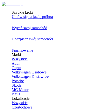
Szybkie kroki
Umów się na jazdę próbną
Wyceń swój samochód
Ubezpiecz swój samochód
Finansowanie
Marki
Wszystkie
Audi
Cupra
Volkswagen Osobowe
Volkswagen Dostawcze
Porsche
Skoda
MG Motor
BYD
Lokalizacje
Wszystkie
Częstochowa