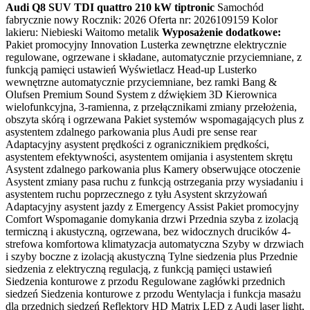
Audi Q8 SUV TDI quattro 210 kW tiptronic
Samochód
fabrycznie nowy Rocznik: 2026 Oferta nr: 2026109159 Kolor
lakieru: Niebieski Waitomo metalik
Wyposażenie dodatkowe:
Pakiet promocyjny Innovation Lusterka zewnętrzne elektrycznie
regulowane, ogrzewane i składane, automatycznie przyciemniane, z
funkcją pamięci ustawień Wyświetlacz Head-up Lusterko
wewnętrzne automatycznie przyciemniane, bez ramki Bang &
Olufsen Premium Sound System z dźwiękiem 3D Kierownica
wielofunkcyjna, 3-ramienna, z przełącznikami zmiany przełożenia,
obszyta skórą i ogrzewana Pakiet systemów wspomagających plus z
asystentem zdalnego parkowania plus Audi pre sense rear
Adaptacyjny asystent prędkości z ogranicznikiem prędkości,
asystentem efektywności, asystentem omijania i asystentem skrętu
Asystent zdalnego parkowania plus Kamery obserwujące otoczenie
Asystent zmiany pasa ruchu z funkcją ostrzegania przy wysiadaniu i
asystentem ruchu poprzecznego z tyłu Asystent skrzyżowań
Adaptacyjny asystent jazdy z Emergency Assist Pakiet promocyjny
Comfort Wspomaganie domykania drzwi Przednia szyba z izolacją
termiczną i akustyczną, ogrzewana, bez widocznych drucików 4-
strefowa komfortowa klimatyzacja automatyczna Szyby w drzwiach
i szyby boczne z izolacją akustyczną Tylne siedzenia plus Przednie
siedzenia z elektryczną regulacją, z funkcją pamięci ustawień
Siedzenia konturowe z przodu Regulowane zagłówki przednich
siedzeń Siedzenia konturowe z przodu Wentylacja i funkcja masażu
dla przednich siedzeń Reflektory HD Matrix LED z Audi laser light,