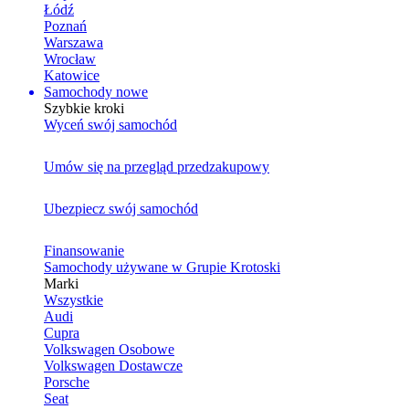
Łódź
Poznań
Warszawa
Wrocław
Katowice
Samochody nowe
Szybkie kroki
Wyceń swój samochód
Umów się na przegląd przedzakupowy
Ubezpiecz swój samochód
Finansowanie
Samochody używane w Grupie Krotoski
Marki
Wszystkie
Audi
Cupra
Volkswagen Osobowe
Volkswagen Dostawcze
Porsche
Seat