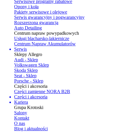
Serwisowe programy rabatowe
Opony i koła
Pakiety serwisowe i olejowe
Serwis gwarancyjny i pogwarancyjny
Rozszerzona gwarancja
Auto Detailing
Centrum napraw powypadkowych
Usługi blacharsko-lakiernicze
Centrum Napraw Akumulatorów
Serwis
Sklepy Allegro
Audi - Sklep
Volkswagen Sklep
Skoda Sklep
Seat - Sklep
Porsche - Sklep
Części i akcesoria
Części zamienne NORA B2B
Części i akcesoria
Kariera
Grupa Krotoski
Salony
Kontakt
O nas
Blog i aktualności