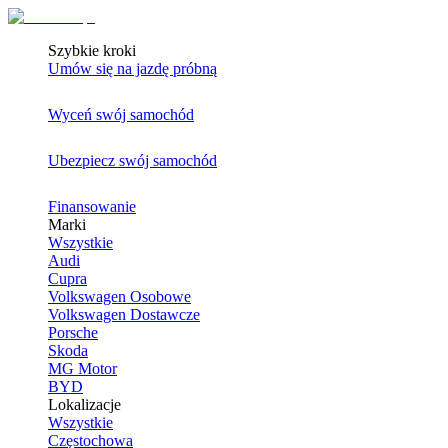
Szybkie kroki
Umów się na jazdę próbną
Wyceń swój samochód
Ubezpiecz swój samochód
Finansowanie
Marki
Wszystkie
Audi
Cupra
Volkswagen Osobowe
Volkswagen Dostawcze
Porsche
Skoda
MG Motor
BYD
Lokalizacje
Wszystkie
Częstochowa