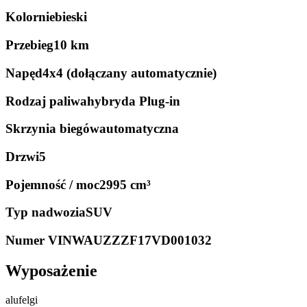
Kolor
niebieski
Przebieg
10 km
Napęd
4x4 (dołączany automatycznie)
Rodzaj paliwa
hybryda Plug-in
Skrzynia biegów
automatyczna
Drzwi
5
Pojemność / moc
2995 cm³
Typ nadwozia
SUV
Numer VIN
WAUZZZF17VD001032
Wyposażenie
alufelgi