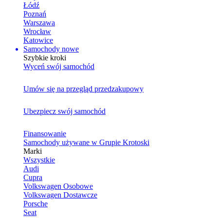
Łódź
Poznań
Warszawa
Wrocław
Katowice
Samochody nowe
Szybkie kroki
Wyceń swój samochód
Umów się na przegląd przedzakupowy
Ubezpiecz swój samochód
Finansowanie
Samochody używane w Grupie Krotoski
Marki
Wszystkie
Audi
Cupra
Volkswagen Osobowe
Volkswagen Dostawcze
Porsche
Seat