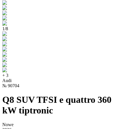
1
/
8
+
3
Audi
№
90704
Q8 SUV TFSI e quattro 360
kW tiptronic
Nowe