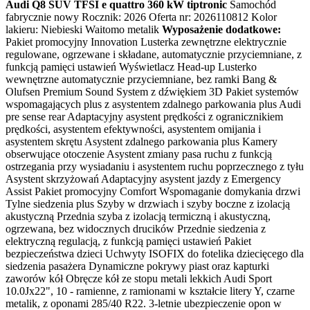
Audi Q8 SUV TFSI e quattro 360 kW tiptronic
Samochód
fabrycznie nowy Rocznik: 2026 Oferta nr: 2026110812 Kolor
lakieru: Niebieski Waitomo metalik
Wyposażenie dodatkowe:
Pakiet promocyjny Innovation Lusterka zewnętrzne elektrycznie
regulowane, ogrzewane i składane, automatycznie przyciemniane, z
funkcją pamięci ustawień Wyświetlacz Head-up Lusterko
wewnętrzne automatycznie przyciemniane, bez ramki Bang &
Olufsen Premium Sound System z dźwiękiem 3D Pakiet systemów
wspomagających plus z asystentem zdalnego parkowania plus Audi
pre sense rear Adaptacyjny asystent prędkości z ogranicznikiem
prędkości, asystentem efektywności, asystentem omijania i
asystentem skrętu Asystent zdalnego parkowania plus Kamery
obserwujące otoczenie Asystent zmiany pasa ruchu z funkcją
ostrzegania przy wysiadaniu i asystentem ruchu poprzecznego z tyłu
Asystent skrzyżowań Adaptacyjny asystent jazdy z Emergency
Assist Pakiet promocyjny Comfort Wspomaganie domykania drzwi
Tylne siedzenia plus Szyby w drzwiach i szyby boczne z izolacją
akustyczną Przednia szyba z izolacją termiczną i akustyczną,
ogrzewana, bez widocznych drucików Przednie siedzenia z
elektryczną regulacją, z funkcją pamięci ustawień Pakiet
bezpieczeństwa dzieci Uchwyty ISOFIX do fotelika dziecięcego dla
siedzenia pasażera Dynamiczne pokrywy piast oraz kapturki
zaworów kół Obręcze kół ze stopu metali lekkich Audi Sport
10.0Jx22", 10 - ramienne, z ramionami w kształcie litery Y, czarne
metalik, z oponami 285/40 R22. 3-letnie ubezpieczenie opon w