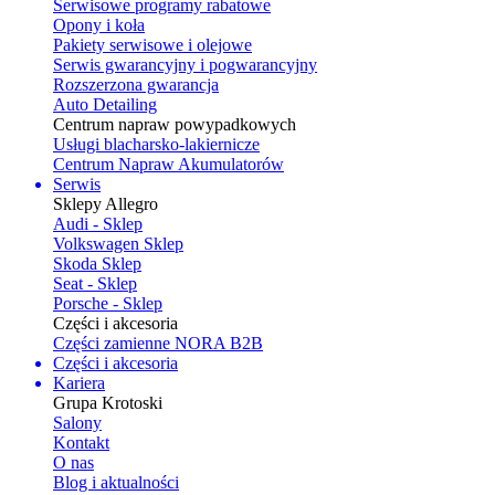
Serwisowe programy rabatowe
Opony i koła
Pakiety serwisowe i olejowe
Serwis gwarancyjny i pogwarancyjny
Rozszerzona gwarancja
Auto Detailing
Centrum napraw powypadkowych
Usługi blacharsko-lakiernicze
Centrum Napraw Akumulatorów
Serwis
Sklepy Allegro
Audi - Sklep
Volkswagen Sklep
Skoda Sklep
Seat - Sklep
Porsche - Sklep
Części i akcesoria
Części zamienne NORA B2B
Części i akcesoria
Kariera
Grupa Krotoski
Salony
Kontakt
O nas
Blog i aktualności