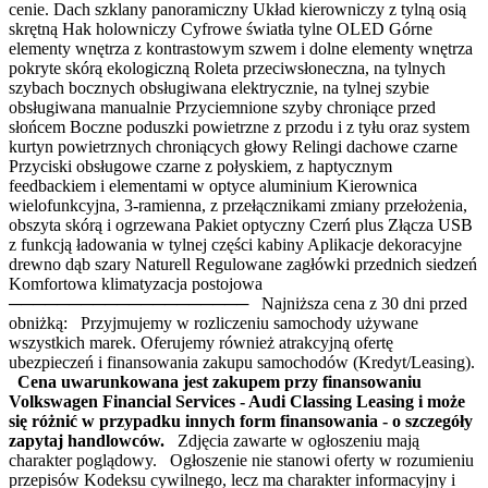
cenie. Dach szklany panoramiczny Układ kierowniczy z tylną osią
skrętną Hak holowniczy Cyfrowe światła tylne OLED Górne
elementy wnętrza z kontrastowym szwem i dolne elementy wnętrza
pokryte skórą ekologiczną Roleta przeciwsłoneczna, na tylnych
szybach bocznych obsługiwana elektrycznie, na tylnej szybie
obsługiwana manualnie Przyciemnione szyby chroniące przed
słońcem Boczne poduszki powietrzne z przodu i z tyłu oraz system
kurtyn powietrznych chroniących głowy Relingi dachowe czarne
Przyciski obsługowe czarne z połyskiem, z haptycznym
feedbackiem i elementami w optyce aluminium Kierownica
wielofunkcyjna, 3-ramienna, z przełącznikami zmiany przełożenia,
obszyta skórą i ogrzewana Pakiet optyczny Czerń plus Złącza USB
z funkcją ładowania w tylnej części kabiny Aplikacje dekoracyjne
drewno dąb szary Naturell Regulowane zagłówki przednich siedzeń
Komfortowa klimatyzacja postojowa
──────────────────── Najniższa cena z 30 dni przed
obniżką: Przyjmujemy w rozliczeniu samochody używane
wszystkich marek. Oferujemy również atrakcyjną ofertę
ubezpieczeń i finansowania zakupu samochodów (Kredyt/Leasing).
Cena uwarunkowana jest zakupem przy finansowaniu
Volkswagen Financial Services - Audi Classing Leasing i może
się różnić w przypadku innych form finansowania - o szczegóły
zapytaj handlowców.
Zdjęcia zawarte w ogłoszeniu mają
charakter poglądowy. Ogłoszenie nie stanowi oferty w rozumieniu
przepisów Kodeksu cywilnego, lecz ma charakter informacyjny i