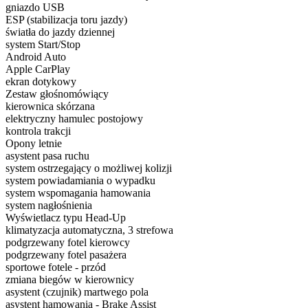
gniazdo USB
ESP (stabilizacja toru jazdy)
światła do jazdy dziennej
system Start/Stop
Android Auto
Apple CarPlay
ekran dotykowy
Zestaw głośnomówiący
kierownica skórzana
elektryczny hamulec postojowy
kontrola trakcji
Opony letnie
asystent pasa ruchu
system ostrzegający o możliwej kolizji
system powiadamiania o wypadku
system wspomagania hamowania
system nagłośnienia
Wyświetlacz typu Head-Up
klimatyzacja automatyczna, 3 strefowa
podgrzewany fotel kierowcy
podgrzewany fotel pasażera
sportowe fotele - przód
zmiana biegów w kierownicy
asystent (czujnik) martwego pola
asystent hamowania - Brake Assist