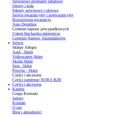
Serwisowe programy rabatowe
Opony i koła
Pakiety serwisowe i olejowe
Serwis gwarancyjny i pogwarancyjny
Rozszerzona gwarancja
Auto Detailing
Centrum napraw powypadkowych
Usługi blacharsko-lakiernicze
Centrum Napraw Akumulatorów
Serwis
Sklepy Allegro
Audi - Sklep
Volkswagen Sklep
Skoda Sklep
Seat - Sklep
Porsche - Sklep
Części i akcesoria
Części zamienne NORA B2B
Części i akcesoria
Kariera
Grupa Krotoski
Salony
Kontakt
O nas
Blog i aktualności