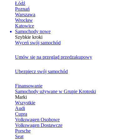
Łódź
Poznań
Warszawa
Wrocław
Katowice
Samochody nowe
Szybkie kroki
Wyceń swój samochód
Umów się na przegląd przedzakupowy
Ubezpiecz swój samochód
Finansowanie
Samochody używane w Grupie Krotoski
Marki
Wszystkie
Audi
Cupra
Volkswagen Osobowe
Volkswagen Dostawcze
Porsche
Seat