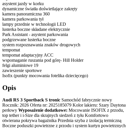
asystent jazdy w korku
dynamiczne światła doświetlające zakręty
kamera panoramiczna 360
kamera parkowania tył
lampy przednie w technologii LED
lusterka boczne składane elektrycznie
Park Assistant - asystent parkowania
podgrzewane lusterka boczne
system rozpoznawania znaków drogowych
tempomat
tempomat adaptacyjny ACC
wspomaganie ruszania pod górę- Hill Holder
felgi aluminiowe 19
zawieszenie sportowe
Isofix (punkty mocowania fotelika dziecięcego)
Opis
Audi RS 3 Sportback S tronic
Samochód fabrycznie nowy
Rocznik: 2026 Oferta nr: 2025185079 Kolor lakieru: Szary Daytona
perłowy
Wyposażenie dodatkowe:
Mocowanie ISOFIX z przodu,
top tether i i-Size dla skrajnych siedzeń z tyłu Komfortowo
otwierana pokrywa bagażnika Przednia szyba z izolacją termiczną
Boczne poduszki powietrzne z przodu i system kurtyn powietrznych