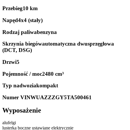
Przebieg
10 km
Napęd
4x4 (stały)
Rodzaj paliwa
benzyna
Skrzynia biegów
automatyczna dwusprzęgłowa
(DCT, DSG)
Drzwi
5
Pojemność / moc
2480 cm³
Typ nadwozia
kompakt
Numer VIN
WUAZZZGY5TA500461
Wyposażenie
alufelgi
lusterka boczne ustawiane elektrycznie