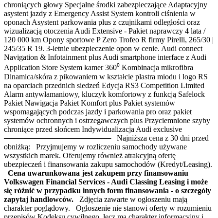
chroniących głowy Specjalne środki zabezpieczające Adaptacyjny
asystent jazdy z Emergency Assist System kontroli ciśnienia w
oponach Asystent parkowania plus z czujnikami odległości oraz
wizualizacją otoczenia Audi Extensive - Pakiet naprawczy 4 lata /
120 000 km Opony sportowe P Zero Trofeo R firmy Pirelli, 265/30 |
245/35 R 19. 3-letnie ubezpieczenie opon w cenie. Audi connect
Navigation & Infotainment plus Audi smartphone interface z Audi
Application Store System kamer 360⁰ Kombinacja mikrofibra
Dinamica/skóra z pikowaniem w kształcie plastra miodu i logo RS
na oparciach przednich siedzeń Edycja RS3 Competition Limited
Alarm antywłamaniowy, kluczyk komfortowy z funkcją Safelock
Pakiet Nawigacja Pakiet Komfort plus Pakiet systemów
wspomagających podczas jazdy i parkowania pro oraz pakiet
systemów ochronnych i ostrzegawczych plus Przyciemnione szyby
chroniące przed słońcem Indywidualizacja Audi exclusive
──────────────────── Najniższa cena z 30 dni przed
obniżką: Przyjmujemy w rozliczeniu samochody używane
wszystkich marek. Oferujemy również atrakcyjną ofertę
ubezpieczeń i finansowania zakupu samochodów (Kredyt/Leasing).
Cena uwarunkowana jest zakupem przy finansowaniu
Volkswagen Financial Services - Audi Classing Leasing i może
się różnić w przypadku innych form finansowania - o szczegóły
zapytaj handlowców.
Zdjęcia zawarte w ogłoszeniu mają
charakter poglądowy. Ogłoszenie nie stanowi oferty w rozumieniu
przepisów Kodeksu cywilnego, lecz ma charakter informacyjny i