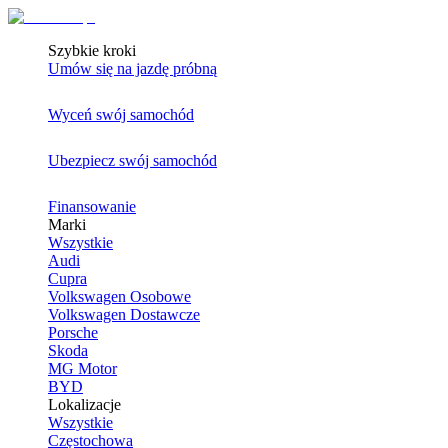
Szybkie kroki
Umów się na jazdę próbną
Wyceń swój samochód
Ubezpiecz swój samochód
Finansowanie
Marki
Wszystkie
Audi
Cupra
Volkswagen Osobowe
Volkswagen Dostawcze
Porsche
Skoda
MG Motor
BYD
Lokalizacje
Wszystkie
Częstochowa