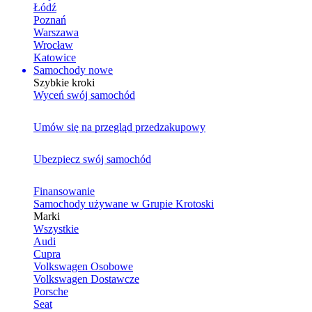
Łódź
Poznań
Warszawa
Wrocław
Katowice
Samochody nowe
Szybkie kroki
Wyceń swój samochód
Umów się na przegląd przedzakupowy
Ubezpiecz swój samochód
Finansowanie
Samochody używane w Grupie Krotoski
Marki
Wszystkie
Audi
Cupra
Volkswagen Osobowe
Volkswagen Dostawcze
Porsche
Seat