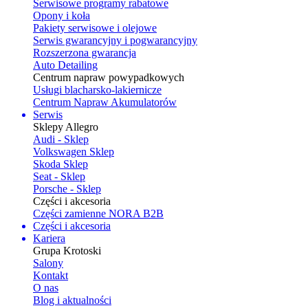
Serwisowe programy rabatowe
Opony i koła
Pakiety serwisowe i olejowe
Serwis gwarancyjny i pogwarancyjny
Rozszerzona gwarancja
Auto Detailing
Centrum napraw powypadkowych
Usługi blacharsko-lakiernicze
Centrum Napraw Akumulatorów
Serwis
Sklepy Allegro
Audi - Sklep
Volkswagen Sklep
Skoda Sklep
Seat - Sklep
Porsche - Sklep
Części i akcesoria
Części zamienne NORA B2B
Części i akcesoria
Kariera
Grupa Krotoski
Salony
Kontakt
O nas
Blog i aktualności