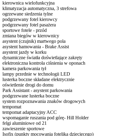
kierownica wielofunkcyjna
klimatyzacja automatyczna, 3 strefowa
ogrzewane siedzenia tylne
podgrzewany fotel kierowcy
podgrzewany fotel pasażera
sportowe fotele - przód
zmiana biegów w kierownicy
asystent (czujnik) martwego pola
asystent hamowania - Brake Assist
asystent jazdy w korku
dynamiczne światła doświetlające zakręty
elektroniczna kontrola ciśnienia w oponach
kamera parkowania tył
lampy przednie w technologii LED
lusterka boczne składane elektrycznie
oświetlenie drogi do domu
Park Assistant - asystent parkowania
podgrzewane lusterka boczne
system rozpoznawania znaków drogowych
tempomat
tempomat adaptacyjny ACC
wspomaganie ruszania pod górę- Hill Holder
felgi aluminiowe od 21
zawieszenie sportowe
Isofix (punkty mocowania fotelika dziecięcego)