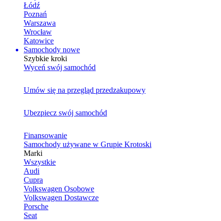
Łódź
Poznań
Warszawa
Wrocław
Katowice
Samochody nowe
Szybkie kroki
Wyceń swój samochód
Umów się na przegląd przedzakupowy
Ubezpiecz swój samochód
Finansowanie
Samochody używane w Grupie Krotoski
Marki
Wszystkie
Audi
Cupra
Volkswagen Osobowe
Volkswagen Dostawcze
Porsche
Seat