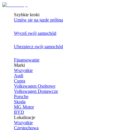
Szybkie kroki
Umów się na jazdę próbną
Wyceń swój samochód
Ubezpiecz swój samochód
Finansowanie
Marki
Wszystkie
Audi
Cupra
Volkswagen Osobowe
Volkswagen Dostawcze
Porsche
Skoda
MG Motor
BYD
Lokalizacje
Wszystkie
Częstochowa