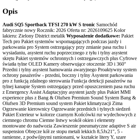
Opis
Audi SQ5 Sportback TFSI 270 kW S tronic
Samochód
fabrycznie nowy Rocznik: 2026 Oferta nr: 2026109625 Kolor
lakieru: Zielony District metalik
Wyposażenie dodatkowe:
Pakiet
Tech pro Pakiet systemów wspomagających podczas jazdy i
parkowania pro System ostrzegający przy zmianie pasa ruchu i
wysiadaniu, asystent ruchu poprzecznego z tyłu i tylny asystent
skrętu Pakiet systemów ochronnych i ostrzegawczych plus Cyfrowe
światła tylne OLED Kamery obserwujące otoczenie 3D i 360°
Przedni i tylny asystent hamowania awaryjnego Proaktywny system
ochrony pasażerów - przedni, boczny i tylny Asystent parkowania
pro z funkcją zdalnego sterowania Funkcja detekcji pasażerów na
tylnej kanapie System ostrzegający przed opuszczeniem pasa ruchu
z Emergency Assist Adaptacyjny asystent jazdy plus Pakiet MMI
experience plus z Bang & Olufsen Premium Sound System Bang &
Olufsen 3D Premium sound system Pakiet klimatyzacji Zima
Ogrzewanie kierownicy Ogrzewanie przednich i tylnych siedzeń
Pakiet Exterieur w kolorze czarnym Końcówki rur wydechowych z
ciemnego chromu Ciemne listwy wokół okien i elementy
montowane do nadwozia Zawieszenie pneumatyczne adaptive S air
suspension Obręcze kół ze stopu metali lekkich 8,5Jx21", 5 -
ramienne, z podwójnymi ramionami, w kształcie litery Y, szare