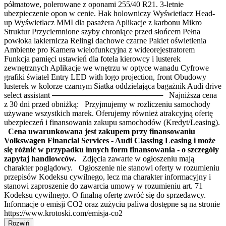
półmatowe, polerowane z oponami 255/40 R21. 3-letnie
ubezpieczenie opon w cenie. Hak holowniczy Wyświetlacz Head-
up Wyświetlacz MMI dla pasażera Aplikacje z karbonu Mikro
Struktur Przyciemnione szyby chroniące przed słońcem Pełna
powłoka lakiernicza Relingi dachowe czarne Pakiet oświetlenia
Ambiente pro Kamera wielofunkcyjna z wideorejestratorem
Funkcja pamięci ustawień dla fotela kierowcy i lusterek
zewnętrznych Aplikacje we wnętrzu w optyce wanadu Cyfrowe
grafiki świateł Entry LED with logo projection, front Obudowy
lusterek w kolorze czarnym Siatka oddzielająca bagażnik Audi drive
select assistant ──────────────────── Najniższa cena
z 30 dni przed obniżką: Przyjmujemy w rozliczeniu samochody
używane wszystkich marek. Oferujemy również atrakcyjną ofertę
ubezpieczeń i finansowania zakupu samochodów (Kredyt/Leasing).
Cena uwarunkowana jest zakupem przy finansowaniu
Volkswagen Financial Services - Audi Classing Leasing i może
się różnić w przypadku innych form finansowania - o szczegóły
zapytaj handlowców.
Zdjęcia zawarte w ogłoszeniu mają
charakter poglądowy. Ogłoszenie nie stanowi oferty w rozumieniu
przepisów Kodeksu cywilnego, lecz ma charakter informacyjny i
stanowi zaproszenie do zawarcia umowy w rozumieniu art. 71
Kodeksu cywilnego. O finalną ofertę zwróć się do sprzedawcy.
Informacje o emisji CO2 oraz zużyciu paliwa dostępne są na stronie
https://www.krotoski.com/emisja-co2
Rozwiń