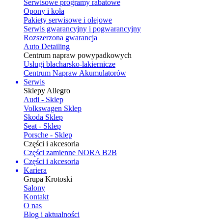
Serwisowe programy rabatowe
Opony i koła
Pakiety serwisowe i olejowe
Serwis gwarancyjny i pogwarancyjny
Rozszerzona gwarancja
Auto Detailing
Centrum napraw powypadkowych
Usługi blacharsko-lakiernicze
Centrum Napraw Akumulatorów
Serwis
Sklepy Allegro
Audi - Sklep
Volkswagen Sklep
Skoda Sklep
Seat - Sklep
Porsche - Sklep
Części i akcesoria
Części zamienne NORA B2B
Części i akcesoria
Kariera
Grupa Krotoski
Salony
Kontakt
O nas
Blog i aktualności