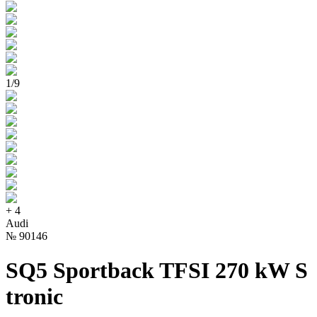
1
/
9
+
4
Audi
№
90146
SQ5 Sportback TFSI 270 kW S
tronic