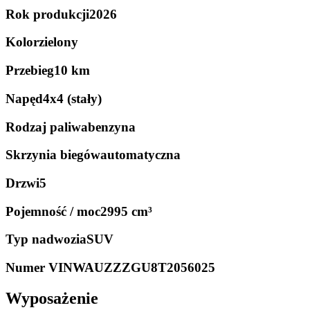
Rok produkcji
2026
Kolor
zielony
Przebieg
10 km
Napęd
4x4 (stały)
Rodzaj paliwa
benzyna
Skrzynia biegów
automatyczna
Drzwi
5
Pojemność / moc
2995 cm³
Typ nadwozia
SUV
Numer VIN
WAUZZZGU8T2056025
Wyposażenie