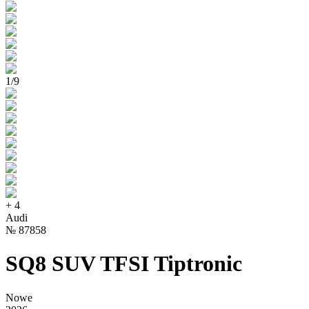
1
/
9
+
4
Audi
№
87858
SQ8 SUV TFSI Tiptronic
Nowe