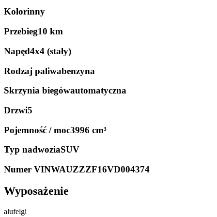
Kolor
inny
Przebieg
10 km
Napęd
4x4 (stały)
Rodzaj paliwa
benzyna
Skrzynia biegów
automatyczna
Drzwi
5
Pojemność / moc
3996 cm³
Typ nadwozia
SUV
Numer VIN
WAUZZZF16VD004374
Wyposażenie
alufelgi