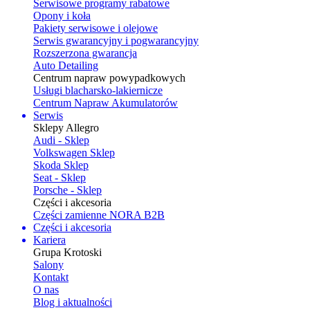
Serwisowe programy rabatowe
Opony i koła
Pakiety serwisowe i olejowe
Serwis gwarancyjny i pogwarancyjny
Rozszerzona gwarancja
Auto Detailing
Centrum napraw powypadkowych
Usługi blacharsko-lakiernicze
Centrum Napraw Akumulatorów
Serwis
Sklepy Allegro
Audi - Sklep
Volkswagen Sklep
Skoda Sklep
Seat - Sklep
Porsche - Sklep
Części i akcesoria
Części zamienne NORA B2B
Części i akcesoria
Kariera
Grupa Krotoski
Salony
Kontakt
O nas
Blog i aktualności