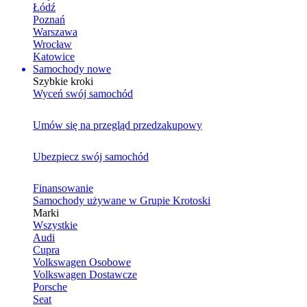
Łódź
Poznań
Warszawa
Wrocław
Katowice
Samochody nowe
Szybkie kroki
Wyceń swój samochód
Umów się na przegląd przedzakupowy
Ubezpiecz swój samochód
Finansowanie
Samochody używane w Grupie Krotoski
Marki
Wszystkie
Audi
Cupra
Volkswagen Osobowe
Volkswagen Dostawcze
Porsche
Seat