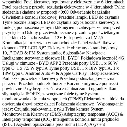
wegańskiej Fotel kierowcy regulowany elektrycznie w 6 kierunkach
Fotel pasażera z przodu, regulacja elektryczna w 4 kierunkach Tylne
siedzenia składane w proporcji 40:60 Oświetlenie bagażnika
Oświetlenie konsoli środkowej Przednie lampki LED do czytania
Tylne boczne lampki LED do czytania Szyba boczna kierowcy z
funkcją podnoszenia jednym kliknięciem i zabezpieczeniem przed
przycięciem Osłony przeciwsłoneczne z przodu z podświetlanym
lusterkiem Gniazdo zasilania 12V Filtr powietrza PM2,5
Komunikacja i rozrywka w samochodzie: Panel wskaźników z
ekranem TFT LCD 8,8" Elektrycznie obracany ekran dotykowy
10,1" DAB & FM System audio, 6 głośników Nawigacja
Inteligentne sterowanie głosowe Hi, BYD" Pokładowa łączność 4G
Usługi w chmurze - BYD APP 2 Przednie porty USB, 1 x 60 W
typu C, 1 x 7.5 W typu A Tylne porty USB, 1 x 18W typu A, 1 x
18W typu C Android Auto™ & Apple CarPlay Bezpieczeństwo:
Poduszka powietrzna kierowcy Przednia poduszka powietrzna
pasażera Przednie poduszki boczne Boczne kurtynowe poduszki
powietrzne Pasy bezpieczeństwa z napinaczami i ogranicznikami
siły napięcia ISOFIX, zewnętrzne fotele tylne System
monitorowania ciśnienia w oponach (TPMS) Elektroniczna blokada
otwierania drzwi przez dzieci Połączenia alarmowe Wspomaganie
jazdy: Czujniki parkowania, z tyłu Tylna kamera System
Monitorowania Kierowcy (DMS) Adaptacyjny tempomat (ACC) &
Inteligetny tempomat (ICC) Inteligentna kontrola limitu prędkości
(ISLC) Asystent opuszczania pasa ruchu (LDA) Asystent