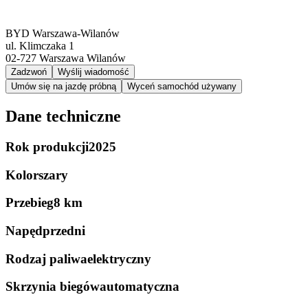
BYD Warszawa-Wilanów
ul. Klimczaka 1
02-727
Warszawa Wilanów
Zadzwoń
Wyślij wiadomość
Umów się na jazdę próbną
Wyceń samochód używany
Dane techniczne
Rok produkcji
2025
Kolor
szary
Przebieg
8 km
Napęd
przedni
Rodzaj paliwa
elektryczny
Skrzynia biegów
automatyczna