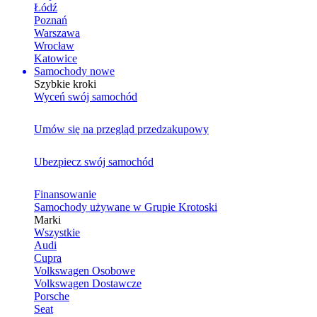
Łódź
Poznań
Warszawa
Wrocław
Katowice
Samochody nowe
Szybkie kroki
Wyceń swój samochód
Umów się na przegląd przedzakupowy
Ubezpiecz swój samochód
Finansowanie
Samochody używane w Grupie Krotoski
Marki
Wszystkie
Audi
Cupra
Volkswagen Osobowe
Volkswagen Dostawcze
Porsche
Seat