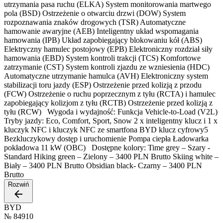
utrzymania pasa ruchu (ELKA) System monitorowania martwego
pola (BSD) Ostrzeżenie o otwarciu drzwi (DOW) System
rozpoznawania znaków drogowych (TSR) Automatyczne
hamowanie awaryjne (AEB) Inteligentny układ wspomagania
hamowania (IPB) Układ zapobiegający blokowaniu kół (ABS)
Elektryczny hamulec postojowy (EPB) Elektroniczny rozdział siły
hamowania (EBD) System kontroli trakcji (TCS) Komfortowe
zatrzymanie (CST) System kontroli zjazdu ze wzniesienia (HDC)
Automatyczne utrzymanie hamulca (AVH) Elektroniczny system
stabilizacji toru jazdy (ESP) Ostrzeżenie przed kolizją z przodu
(FCW) Ostrzeżenie o ruchu poprzecznym z tyłu (RCTA) i hamulec
zapobiegający kolizjom z tyłu (RCTB) Ostrzeżenie przed kolizją z
tyłu (RCW) Wygoda i wydajność: Funkcja Vehicle-to-Load (V2L)
Tryby jazdy: Eco, Comfort, Sport, Snow 2 x inteligentny klucz i 1 x
kluczyk NFC i kluczyk NFC ze smartfona BYD klucz cyfrowy5
Bezkluczykowy dostęp i uruchomienie Pompa ciepła Ładowarka
pokładowa 11 kW (OBC) Dostępne kolory: Time grey – Szary -
Standard Hiking green – Zielony – 3400 PLN Brutto Skiing white –
Biały – 3400 PLN Brutto Obsidian black- Czarny – 3400 PLN
Brutto
Rozwiń
BYD
№
84910