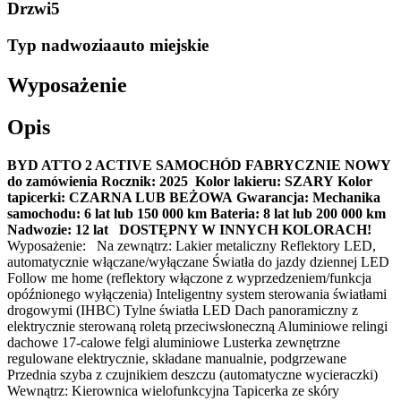
Drzwi
5
Typ nadwozia
auto miejskie
Wyposażenie
Opis
BYD ATTO 2 ACTIVE
SAMOCHÓD FABRYCZNIE NOWY
do zamówienia
Rocznik: 2025
Kolor lakieru: SZARY
Kolor
tapicerki: CZARNA LUB BEŻOWA
Gwarancja:
Mechanika
samochodu: 6 lat lub 150 000 km
Bateria: 8 lat lub 200 000 km
Nadwozie: 12 lat
DOSTĘPNY W INNYCH KOLORACH!
Wyposażenie: Na zewnątrz: Lakier metaliczny Reflektory LED,
automatycznie włączane/wyłączane Światła do jazdy dziennej LED
Follow me home (reflektory włączone z wyprzedzeniem/funkcja
opóźnionego wyłączenia) Inteligentny system sterowania światłami
drogowymi (IHBC) Tylne światła LED Dach panoramiczny z
elektrycznie sterowaną roletą przeciwsłoneczną Aluminiowe relingi
dachowe 17-calowe felgi aluminiowe Lusterka zewnętrzne
regulowane elektrycznie, składane manualnie, podgrzewane
Przednia szyba z czujnikiem deszczu (automatyczne wycieraczki)
Wewnątrz: Kierownica wielofunkcyjna Tapicerka ze skóry