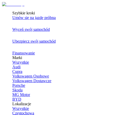
Szybkie kroki
Umów się na jazdę próbną
Wyceń swój samochód
Ubezpiecz swój samochód
Finansowanie
Marki
Wszystkie
Audi
Cupra
Volkswagen Osobowe
Volkswagen Dostawcze
Porsche
Skoda
MG Motor
BYD
Lokalizacje
Wszystkie
Częstochowa