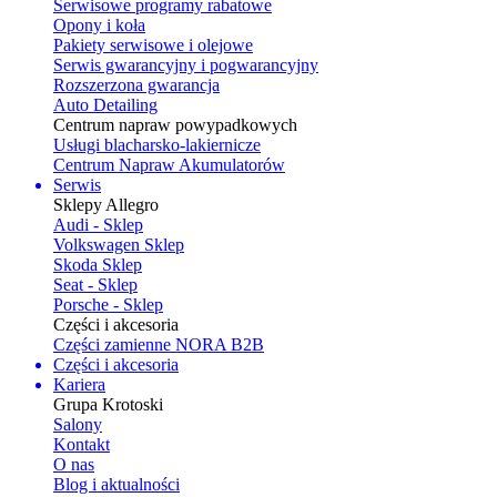
Serwisowe programy rabatowe
Opony i koła
Pakiety serwisowe i olejowe
Serwis gwarancyjny i pogwarancyjny
Rozszerzona gwarancja
Auto Detailing
Centrum napraw powypadkowych
Usługi blacharsko-lakiernicze
Centrum Napraw Akumulatorów
Serwis
Sklepy Allegro
Audi - Sklep
Volkswagen Sklep
Skoda Sklep
Seat - Sklep
Porsche - Sklep
Części i akcesoria
Części zamienne NORA B2B
Części i akcesoria
Kariera
Grupa Krotoski
Salony
Kontakt
O nas
Blog i aktualności