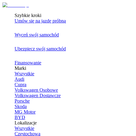
Szybkie kroki
Umów się na jazdę próbną
Wyceń swój samochód
Ubezpiecz swój samochód
Finansowanie
Marki
Wszystkie
Audi
Cupra
Volkswagen Osobowe
Volkswagen Dostawcze
Porsche
Skoda
MG Motor
BYD
Lokalizacje
Wszystkie
Częstochowa