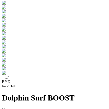
+
17
BYD
№
79140
Dolphin Surf BOOST