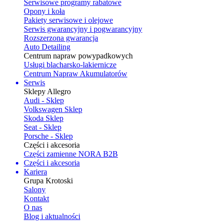
Serwisowe programy rabatowe
Opony i koła
Pakiety serwisowe i olejowe
Serwis gwarancyjny i pogwarancyjny
Rozszerzona gwarancja
Auto Detailing
Centrum napraw powypadkowych
Usługi blacharsko-lakiernicze
Centrum Napraw Akumulatorów
Serwis
Sklepy Allegro
Audi - Sklep
Volkswagen Sklep
Skoda Sklep
Seat - Sklep
Porsche - Sklep
Części i akcesoria
Części zamienne NORA B2B
Części i akcesoria
Kariera
Grupa Krotoski
Salony
Kontakt
O nas
Blog i aktualności