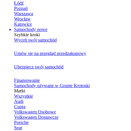
Łódź
Poznań
Warszawa
Wrocław
Katowice
Samochody nowe
Szybkie kroki
Wyceń swój samochód
Umów się na przegląd przedzakupowy
Ubezpiecz swój samochód
Finansowanie
Samochody używane w Grupie Krotoski
Marki
Wszystkie
Audi
Cupra
Volkswagen Osobowe
Volkswagen Dostawcze
Porsche
Seat