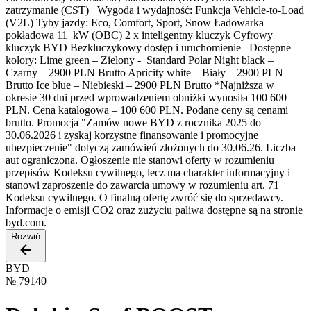
zatrzymanie (CST) Wygoda i wydajność: Funkcja Vehicle-to-Load
(V2L) Tyby jazdy: Eco, Comfort, Sport, Snow Ładowarka
pokładowa 11 kW (OBC) 2 x inteligentny kluczyk Cyfrowy
kluczyk BYD Bezkluczykowy dostęp i uruchomienie Dostępne
kolory: Lime green – Zielony - Standard Polar Night black –
Czarny – 2900 PLN Brutto Apricity white – Biały – 2900 PLN
Brutto Ice blue – Niebieski – 2900 PLN Brutto *Najniższa w
okresie 30 dni przed wprowadzeniem obniżki wynosiła 100 600
PLN. Cena katalogowa – 100 600 PLN. Podane ceny są cenami
brutto. Promocja "Zamów nowe BYD z rocznika 2025 do
30.06.2026 i zyskaj korzystne finansowanie i promocyjne
ubezpieczenie" dotyczą zamówień złożonych do 30.06.26. Liczba
aut ograniczona. Ogłoszenie nie stanowi oferty w rozumieniu
przepisów Kodeksu cywilnego, lecz ma charakter informacyjny i
stanowi zaproszenie do zawarcia umowy w rozumieniu art. 71
Kodeksu cywilnego. O finalną ofertę zwróć się do sprzedawcy.
Informacje o emisji CO2 oraz zużyciu paliwa dostępne są na stronie
byd.com.
Rozwiń
BYD
№
79140