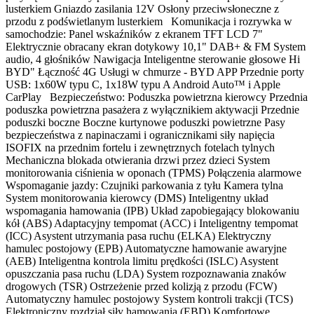
lusterkiem Gniazdo zasilania 12V Osłony przeciwsłoneczne z
przodu z podświetlanym lusterkiem Komunikacja i rozrywka w
samochodzie: Panel wskaźników z ekranem TFT LCD 7"
Elektrycznie obracany ekran dotykowy 10,1" DAB+ & FM System
audio, 4 głośników Nawigacja Inteligentne sterowanie głosowe Hi
BYD" Łączność 4G Usługi w chmurze - BYD APP Przednie porty
USB: 1x60W typu C, 1x18W typu A Android Auto™ i Apple
CarPlay Bezpieczeństwo: Poduszka powietrzna kierowcy Przednia
poduszka powietrzna pasażera z wyłącznikiem aktywacji Przednie
poduszki boczne Boczne kurtynowe poduszki powietrzne Pasy
bezpieczeństwa z napinaczami i ogranicznikami siły napięcia
ISOFIX na przednim fortelu i zewnętrznych fotelach tylnych
Mechaniczna blokada otwierania drzwi przez dzieci System
monitorowania ciśnienia w oponach (TPMS) Połączenia alarmowe
Wspomaganie jazdy: Czujniki parkowania z tyłu Kamera tylna
System monitorowania kierowcy (DMS) Inteligentny układ
wspomagania hamowania (IPB) Układ zapobiegający blokowaniu
kół (ABS) Adaptacyjny tempomat (ACC) i Inteligentny tempomat
(ICC) Asystent utrzymania pasa ruchu (ELKA) Elektryczny
hamulec postojowy (EPB) Automatyczne hamowanie awaryjne
(AEB) Inteligentna kontrola limitu prędkości (ISLC) Asystent
opuszczania pasa ruchu (LDA) System rozpoznawania znaków
drogowych (TSR) Ostrzeżenie przed kolizją z przodu (FCW)
Automatyczny hamulec postojowy System kontroli trakcji (TCS)
Elektroniczny rozdział siły hamowania (EBD) Komfortowe