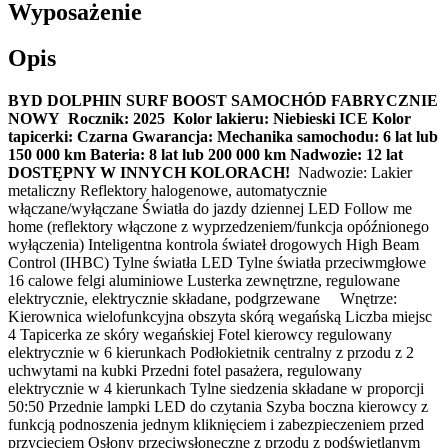
Wyposażenie
Opis
BYD DOLPHIN SURF BOOST
SAMOCHÓD FABRYCZNIE
NOWY
Rocznik: 2025
Kolor lakieru: Niebieski ICE
Kolor
tapicerki: Czarna
Gwarancja:
Mechanika samochodu: 6 lat lub
150 000 km
Bateria: 8 lat lub 200 000 km
Nadwozie: 12 lat
DOSTĘPNY W INNYCH KOLORACH!
Nadwozie: Lakier
metaliczny Reflektory halogenowe, automatycznie
włączane/wyłączane Światła do jazdy dziennej LED Follow me
home (reflektory włączone z wyprzedzeniem/funkcja opóźnionego
wyłączenia) Inteligentna kontrola świateł drogowych High Beam
Control (IHBC) Tylne światła LED Tylne światła przeciwmgłowe
16 calowe felgi aluminiowe Lusterka zewnętrzne, regulowane
elektrycznie, elektrycznie składane, podgrzewane Wnętrze:
Kierownica wielofunkcyjna obszyta skórą wegańską Liczba miejsc
4 Tapicerka ze skóry wegańskiej Fotel kierowcy regulowany
elektrycznie w 6 kierunkach Podłokietnik centralny z przodu z 2
uchwytami na kubki Przedni fotel pasażera, regulowany
elektrycznie w 4 kierunkach Tylne siedzenia składane w proporcji
50:50 Przednie lampki LED do czytania Szyba boczna kierowcy z
funkcją podnoszenia jednym kliknięciem i zabezpieczeniem przed
przycięciem Osłony przeciwsłoneczne z przodu z podświetlanym