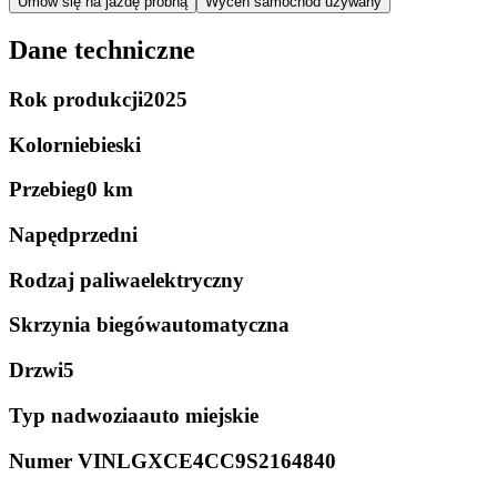
Umów się na jazdę próbną
Wyceń samochód używany
Dane techniczne
Rok produkcji
2025
Kolor
niebieski
Przebieg
0 km
Napęd
przedni
Rodzaj paliwa
elektryczny
Skrzynia biegów
automatyczna
Drzwi
5
Typ nadwozia
auto miejskie
Numer VIN
LGXCE4CC9S2164840