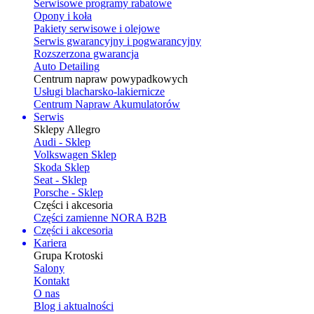
Serwisowe programy rabatowe
Opony i koła
Pakiety serwisowe i olejowe
Serwis gwarancyjny i pogwarancyjny
Rozszerzona gwarancja
Auto Detailing
Centrum napraw powypadkowych
Usługi blacharsko-lakiernicze
Centrum Napraw Akumulatorów
Serwis
Sklepy Allegro
Audi - Sklep
Volkswagen Sklep
Skoda Sklep
Seat - Sklep
Porsche - Sklep
Części i akcesoria
Części zamienne NORA B2B
Części i akcesoria
Kariera
Grupa Krotoski
Salony
Kontakt
O nas
Blog i aktualności