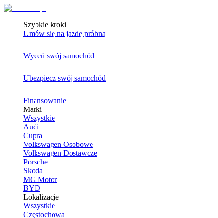
Szybkie kroki
Umów się na jazdę próbną
Wyceń swój samochód
Ubezpiecz swój samochód
Finansowanie
Marki
Wszystkie
Audi
Cupra
Volkswagen Osobowe
Volkswagen Dostawcze
Porsche
Skoda
MG Motor
BYD
Lokalizacje
Wszystkie
Częstochowa