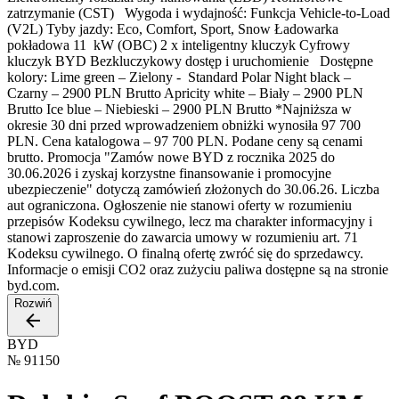
zatrzymanie (CST) Wygoda i wydajność: Funkcja Vehicle-to-Load
(V2L) Tyby jazdy: Eco, Comfort, Sport, Snow Ładowarka
pokładowa 11 kW (OBC) 2 x inteligentny kluczyk Cyfrowy
kluczyk BYD Bezkluczykowy dostęp i uruchomienie Dostępne
kolory: Lime green – Zielony - Standard Polar Night black –
Czarny – 2900 PLN Brutto Apricity white – Biały – 2900 PLN
Brutto Ice blue – Niebieski – 2900 PLN Brutto *Najniższa w
okresie 30 dni przed wprowadzeniem obniżki wynosiła 97 700
PLN. Cena katalogowa – 97 700 PLN. Podane ceny są cenami
brutto. Promocja "Zamów nowe BYD z rocznika 2025 do
30.06.2026 i zyskaj korzystne finansowanie i promocyjne
ubezpieczenie" dotyczą zamówień złożonych do 30.06.26. Liczba
aut ograniczona. Ogłoszenie nie stanowi oferty w rozumieniu
przepisów Kodeksu cywilnego, lecz ma charakter informacyjny i
stanowi zaproszenie do zawarcia umowy w rozumieniu art. 71
Kodeksu cywilnego. O finalną ofertę zwróć się do sprzedawcy.
Informacje o emisji CO2 oraz zużyciu paliwa dostępne są na stronie
byd.com.
Rozwiń
BYD
№
91150