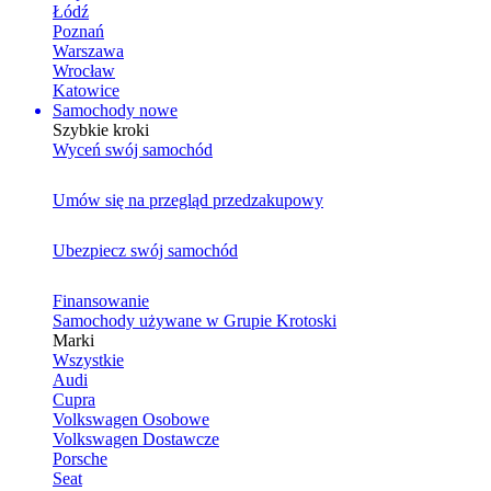
Łódź
Poznań
Warszawa
Wrocław
Katowice
Samochody nowe
Szybkie kroki
Wyceń swój samochód
Umów się na przegląd przedzakupowy
Ubezpiecz swój samochód
Finansowanie
Samochody używane w Grupie Krotoski
Marki
Wszystkie
Audi
Cupra
Volkswagen Osobowe
Volkswagen Dostawcze
Porsche
Seat