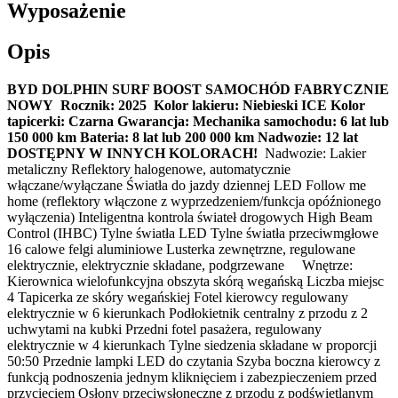
Wyposażenie
Opis
BYD DOLPHIN SURF BOOST
SAMOCHÓD FABRYCZNIE
NOWY
Rocznik: 2025
Kolor lakieru: Niebieski ICE
Kolor
tapicerki: Czarna
Gwarancja:
Mechanika samochodu: 6 lat lub
150 000 km
Bateria: 8 lat lub 200 000 km
Nadwozie: 12 lat
DOSTĘPNY W INNYCH KOLORACH!
Nadwozie: Lakier
metaliczny Reflektory halogenowe, automatycznie
włączane/wyłączane Światła do jazdy dziennej LED Follow me
home (reflektory włączone z wyprzedzeniem/funkcja opóźnionego
wyłączenia) Inteligentna kontrola świateł drogowych High Beam
Control (IHBC) Tylne światła LED Tylne światła przeciwmgłowe
16 calowe felgi aluminiowe Lusterka zewnętrzne, regulowane
elektrycznie, elektrycznie składane, podgrzewane Wnętrze:
Kierownica wielofunkcyjna obszyta skórą wegańską Liczba miejsc
4 Tapicerka ze skóry wegańskiej Fotel kierowcy regulowany
elektrycznie w 6 kierunkach Podłokietnik centralny z przodu z 2
uchwytami na kubki Przedni fotel pasażera, regulowany
elektrycznie w 4 kierunkach Tylne siedzenia składane w proporcji
50:50 Przednie lampki LED do czytania Szyba boczna kierowcy z
funkcją podnoszenia jednym kliknięciem i zabezpieczeniem przed
przycięciem Osłony przeciwsłoneczne z przodu z podświetlanym