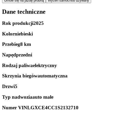
Umów się na jazdę próbną
Wyceń samochód używany
Dane techniczne
Rok produkcji
2025
Kolor
niebieski
Przebieg
8 km
Napęd
przedni
Rodzaj paliwa
elektryczny
Skrzynia biegów
automatyczna
Drzwi
5
Typ nadwozia
auto małe
Numer VIN
LGXCE4CC1S2132710