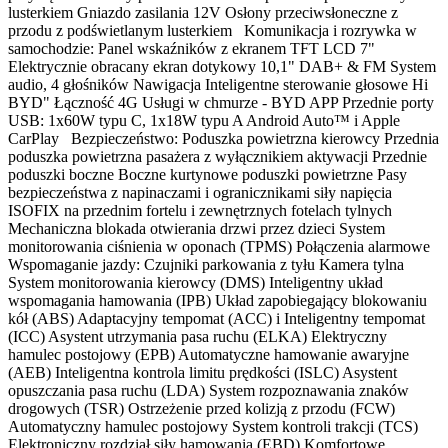
lusterkiem Gniazdo zasilania 12V Osłony przeciwsłoneczne z
przodu z podświetlanym lusterkiem Komunikacja i rozrywka w
samochodzie: Panel wskaźników z ekranem TFT LCD 7"
Elektrycznie obracany ekran dotykowy 10,1" DAB+ & FM System
audio, 4 głośników Nawigacja Inteligentne sterowanie głosowe Hi
BYD" Łączność 4G Usługi w chmurze - BYD APP Przednie porty
USB: 1x60W typu C, 1x18W typu A Android Auto™ i Apple
CarPlay Bezpieczeństwo: Poduszka powietrzna kierowcy Przednia
poduszka powietrzna pasażera z wyłącznikiem aktywacji Przednie
poduszki boczne Boczne kurtynowe poduszki powietrzne Pasy
bezpieczeństwa z napinaczami i ogranicznikami siły napięcia
ISOFIX na przednim fortelu i zewnętrznych fotelach tylnych
Mechaniczna blokada otwierania drzwi przez dzieci System
monitorowania ciśnienia w oponach (TPMS) Połączenia alarmowe
Wspomaganie jazdy: Czujniki parkowania z tyłu Kamera tylna
System monitorowania kierowcy (DMS) Inteligentny układ
wspomagania hamowania (IPB) Układ zapobiegający blokowaniu
kół (ABS) Adaptacyjny tempomat (ACC) i Inteligentny tempomat
(ICC) Asystent utrzymania pasa ruchu (ELKA) Elektryczny
hamulec postojowy (EPB) Automatyczne hamowanie awaryjne
(AEB) Inteligentna kontrola limitu prędkości (ISLC) Asystent
opuszczania pasa ruchu (LDA) System rozpoznawania znaków
drogowych (TSR) Ostrzeżenie przed kolizją z przodu (FCW)
Automatyczny hamulec postojowy System kontroli trakcji (TCS)
Elektroniczny rozdział siły hamowania (EBD) Komfortowe