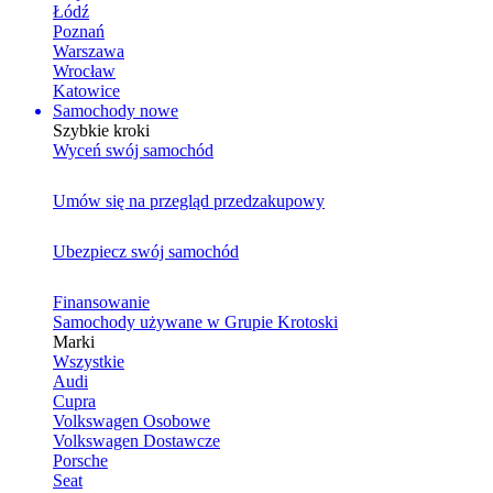
Łódź
Poznań
Warszawa
Wrocław
Katowice
Samochody nowe
Szybkie kroki
Wyceń swój samochód
Umów się na przegląd przedzakupowy
Ubezpiecz swój samochód
Finansowanie
Samochody używane w Grupie Krotoski
Marki
Wszystkie
Audi
Cupra
Volkswagen Osobowe
Volkswagen Dostawcze
Porsche
Seat