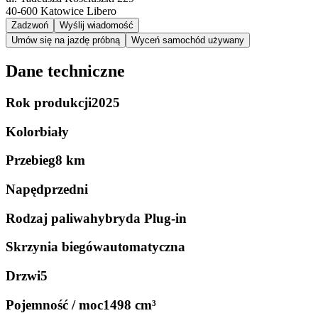
40-600
Katowice Libero
Zadzwoń
Wyślij wiadomość
Umów się na jazdę próbną
Wyceń samochód używany
Dane techniczne
Rok produkcji
2025
Kolor
biały
Przebieg
8 km
Napęd
przedni
Rodzaj paliwa
hybryda Plug-in
Skrzynia biegów
automatyczna
Drzwi
5
Pojemność / moc
1498 cm³