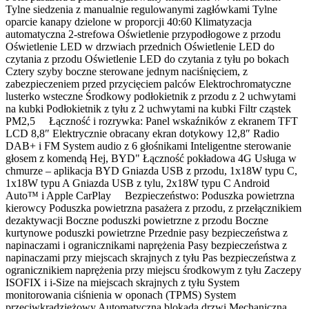
Tylne siedzenia z manualnie regulowanymi zagłówkami Tylne
oparcie kanapy dzielone w proporcji 40:60 Klimatyzacja
automatyczna 2-strefowa Oświetlenie przypodłogowe z przodu
Oświetlenie LED w drzwiach przednich Oświetlenie LED do
czytania z przodu Oświetlenie LED do czytania z tyłu po bokach
Cztery szyby boczne sterowane jednym naciśnięciem, z
zabezpieczeniem przed przycięciem palców Elektrochromatyczne
lusterko wsteczne Środkowy podłokietnik z przodu z 2 uchwytami
na kubki Podłokietnik z tyłu z 2 uchwytami na kubki Filtr cząstek
PM2,5 Łączność i rozrywka: Panel wskaźników z ekranem TFT
LCD 8,8″ Elektrycznie obracany ekran dotykowy 12,8″ Radio
DAB+ i FM System audio z 6 głośnikami Inteligentne sterowanie
głosem z komendą Hej, BYD" Łączność pokładowa 4G Usługa w
chmurze ‒ aplikacja BYD Gniazda USB z przodu, 1x18W typu C,
1x18W typu A Gniazda USB z tylu, 2x18W typu C Android
Auto™ i Apple CarPlay Bezpieczeństwo: Poduszka powietrzna
kierowcy Poduszka powietrzna pasażera z przodu, z przełącznikiem
dezaktywacji Boczne poduszki powietrzne z przodu Boczne
kurtynowe poduszki powietrzne Przednie pasy bezpieczeństwa z
napinaczami i ogranicznikami naprężenia Pasy bezpieczeństwa z
napinaczami przy miejscach skrajnych z tyłu Pas bezpieczeństwa z
ogranicznikiem naprężenia przy miejscu środkowym z tyłu Zaczepy
ISOFIX i i-Size na miejscach skrajnych z tyłu System
monitorowania ciśnienia w oponach (TPMS) System
przeciwkradzieżowy Automatyczna blokada drzwi Mechaniczna