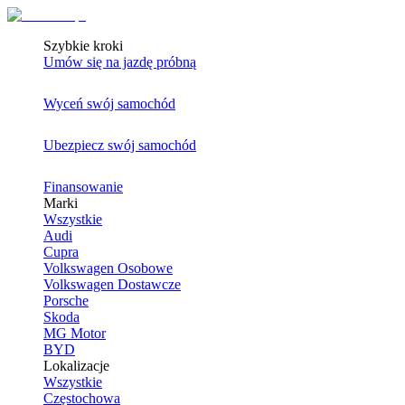
Szybkie kroki
Umów się na jazdę próbną
Wyceń swój samochód
Ubezpiecz swój samochód
Finansowanie
Marki
Wszystkie
Audi
Cupra
Volkswagen Osobowe
Volkswagen Dostawcze
Porsche
Skoda
MG Motor
BYD
Lokalizacje
Wszystkie
Częstochowa