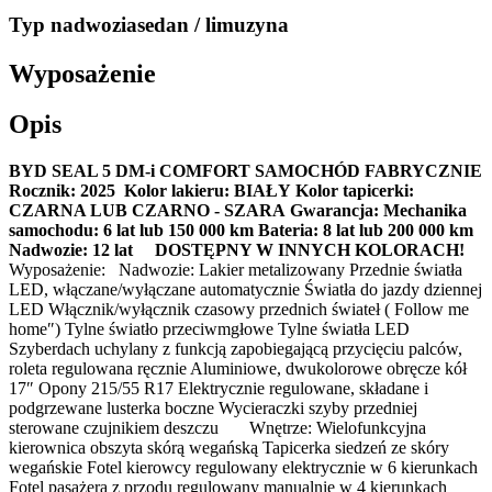
Typ nadwozia
sedan / limuzyna
Wyposażenie
Opis
BYD SEAL 5 DM-i COMFORT
SAMOCHÓD FABRYCZNIE
Rocznik: 2025
Kolor lakieru: BIAŁY
Kolor tapicerki:
CZARNA LUB CZARNO - SZARA
Gwarancja:
Mechanika
samochodu: 6 lat lub 150 000 km
Bateria: 8 lat lub 200 000 km
Nadwozie: 12 lat
DOSTĘPNY W INNYCH KOLORACH!
Wyposażenie: Nadwozie: Lakier metalizowany Przednie światła
LED, włączane/wyłączane automatycznie Światła do jazdy dziennej
LED Włącznik/wyłącznik czasowy przednich świateł ( Follow me
home″) Tylne światło przeciwmgłowe Tylne światła LED
Szyberdach uchylany z funkcją zapobiegającą przycięciu palców,
roleta regulowana ręcznie Aluminiowe, dwukolorowe obręcze kół
17″ Opony 215/55 R17 Elektrycznie regulowane, składane i
podgrzewane lusterka boczne Wycieraczki szyby przedniej
sterowane czujnikiem deszczu Wnętrze: Wielofunkcyjna
kierownica obszyta skórą wegańską Tapicerka siedzeń ze skóry
wegańskie Fotel kierowcy regulowany elektrycznie w 6 kierunkach
Fotel pasażera z przodu regulowany manualnie w 4 kierunkach