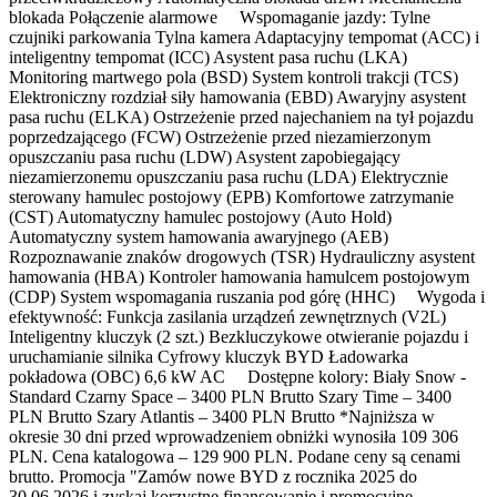
blokada Połączenie alarmowe Wspomaganie jazdy: Tylne
czujniki parkowania Tylna kamera Adaptacyjny tempomat (ACC) i
inteligentny tempomat (ICC) Asystent pasa ruchu (LKA)
Monitoring martwego pola (BSD) System kontroli trakcji (TCS)
Elektroniczny rozdział siły hamowania (EBD) Awaryjny asystent
pasa ruchu (ELKA) Ostrzeżenie przed najechaniem na tył pojazdu
poprzedzającego (FCW) Ostrzeżenie przed niezamierzonym
opuszczaniu pasa ruchu (LDW) Asystent zapobiegający
niezamierzonemu opuszczaniu pasa ruchu (LDA) Elektrycznie
sterowany hamulec postojowy (EPB) Komfortowe zatrzymanie
(CST) Automatyczny hamulec postojowy (Auto Hold)
Automatyczny system hamowania awaryjnego (AEB)
Rozpoznawanie znaków drogowych (TSR) Hydrauliczny asystent
hamowania (HBA) Kontroler hamowania hamulcem postojowym
(CDP) System wspomagania ruszania pod górę (HHC) Wygoda i
efektywność: Funkcja zasilania urządzeń zewnętrznych (V2L)
Inteligentny kluczyk (2 szt.) Bezkluczykowe otwieranie pojazdu i
uruchamianie silnika Cyfrowy kluczyk BYD Ładowarka
pokładowa (OBC) 6,6 kW AC Dostępne kolory: Biały Snow -
Standard Czarny Space – 3400 PLN Brutto Szary Time – 3400
PLN Brutto Szary Atlantis – 3400 PLN Brutto *Najniższa w
okresie 30 dni przed wprowadzeniem obniżki wynosiła 109 306
PLN. Cena katalogowa – 129 900 PLN. Podane ceny są cenami
brutto. Promocja "Zamów nowe BYD z rocznika 2025 do
30.06.2026 i zyskaj korzystne finansowanie i promocyjne