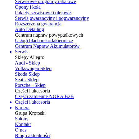
Serwisowe programy rabatowe
Opony i koła
Pakiety serwisowe i olejowe
Serwis gwarancyjny i pogwarancyjny
Rozszerzona gwarancja
Auto Detailing
Centrum napraw powypadkowych
Usługi blacharsko-lakiernicze
Centrum Napraw Akumulatorów
Serwis
Sklepy Allegro
Audi - Sklep
Volkswagen Sklep
Skoda Sklep
Seat - Sklep
Porsche - Sklep
Części i akcesoria
Części zamienne NORA B2B
Części i akcesoria
Kariera
Grupa Krotoski
Salony
Kontakt
O nas
Blog i aktualności