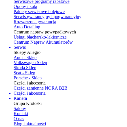
Serwisowe programy rabatowe
Opony i koła
Pakiety serwisowe i olejowe
Serwis gwarancyjny i pogwarancyjny
Rozszerzona gwarancja
Auto Detailing
Centrum napraw powypadkowych
Usługi blacharsko-lakiernicze
Centrum Napraw Akumulatorów
Serwis
Sklepy Allegro
Audi - Sklep
Volkswagen Sklep
Skoda Sklep
Seat - Sklep
Porsche - Sklep
Części i akcesoria
Części zamienne NORA B2B
Części i akcesoria
Kariera
Grupa Krotoski
Salony
Kontakt
O nas
Blog i aktualności