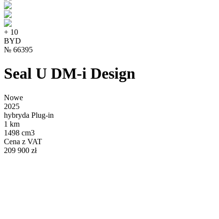
+
10
BYD
№
66395
Seal U DM-i Design
Nowe
2025
hybryda Plug-in
1 km
1498 cm3
Cena z VAT
209 900 zł