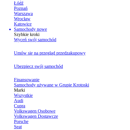
Łódź
Poznań
Warszawa
Wrocław
Katowice
Samochody nowe
Szybkie kroki
Wyceń swój samochód
Umów się na przegląd przedzakupowy
Ubezpiecz swój samochód
Finansowanie
Samochody używane w Grupie Krotoski
Marki
Wszystkie
Audi
Cupra
Volkswagen Osobowe
Volkswagen Dostawcze
Porsche
Seat