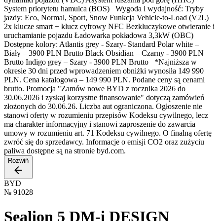
System priorytetu hamulca (BOS) Wygoda i wydajność: Tryby
jazdy: Eco, Normal, Sport, Snow Funkcja Vehicle-to-Load (V2L)
2x klucze smart + klucz cyfrowy NFC Bezkluczykowe otwieranie i
uruchamianie pojazdu Ładowarka pokładowa 3,3kW (OBC)
Dostępne kolory: Atlantis grey - Szary- Standard Polar white –
Biały – 3900 PLN Brutto Black Obsidian – Czarny - 3900 PLN
Brutto Indigo grey – Szary - 3900 PLN Brutto *Najniższa w
okresie 30 dni przed wprowadzeniem obniżki wynosiła 149 990
PLN. Cena katalogowa – 149 990 PLN. Podane ceny są cenami
brutto. Promocja "Zamów nowe BYD z rocznika 2026 do
30.06.2026 i zyskaj korzystne finansowanie" dotyczą zamówień
złożonych do 30.06.26. Liczba aut ograniczona. Ogłoszenie nie
stanowi oferty w rozumieniu przepisów Kodeksu cywilnego, lecz
ma charakter informacyjny i stanowi zaproszenie do zawarcia
umowy w rozumieniu art. 71 Kodeksu cywilnego. O finalną ofertę
zwróć się do sprzedawcy. Informacje o emisji CO2 oraz zużyciu
paliwa dostępne są na stronie byd.com.
Rozwiń
BYD
№
91028
Sealion 5 DM-i DESIGN