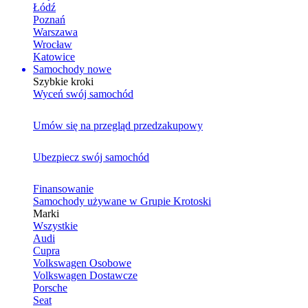
Łódź
Poznań
Warszawa
Wrocław
Katowice
Samochody nowe
Szybkie kroki
Wyceń swój samochód
Umów się na przegląd przedzakupowy
Ubezpiecz swój samochód
Finansowanie
Samochody używane w Grupie Krotoski
Marki
Wszystkie
Audi
Cupra
Volkswagen Osobowe
Volkswagen Dostawcze
Porsche
Seat