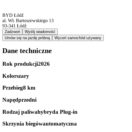
BYD Łódź
al. Wł. Bartoszewskiego 13
93-341
Łódź
Zadzwoń
Wyślij wiadomość
Umów się na jazdę próbną
Wyceń samochód używany
Dane techniczne
Rok produkcji
2026
Kolor
szary
Przebieg
8 km
Napęd
przedni
Rodzaj paliwa
hybryda Plug-in
Skrzynia biegów
automatyczna