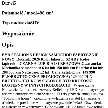
Drzwi
5
Pojemność / moc
1498 cm³
Typ nadwozia
SUV
Wyposażenie
Opis
BYD SEALION 5 DESIGN
SAMOCHÓD FABRYCZNIE
NOWY
Rocznik: 2026
Kolor lakieru: SZARY
Kolor
tapicerki: CZARNA LUB BIAŁO-BRĄZOWA
Gwarancja:
Mechanika samochodu: 6 lat lub 150 000 km
Bateria: 8 lat lub
200 000 km
Nadwozie: 12 lat
Cena katalogowa: 149 990
PLN/BRUTTO
CENA PROMOCYJNA: 129 990 PLN
BRUTTO – TYLKO W SALONCH BYD KROTOSKI
DOSTĘPNY W INNYCH KOLORACH!
Wyposażenie
Nadwozie: Lakier metalizowany Reflektory LED z automatycznym
włączaniem/wyłączaniem Światła LED do jazdy dziennej Funkcja
"Follow me home" - opóźnione wyłączanie świateł Dynamiczne
oświetlenie powitalne Automatyczne przednie światła Oświetlenie
w lusterkach zewnętrznych Tylne światła LED Aluminiowe relingi